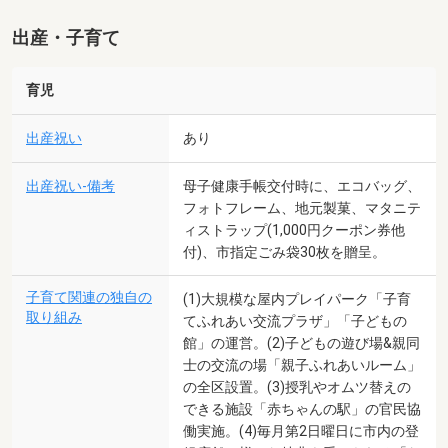
出産・子育て
育児
出産祝い
あり
出産祝い-備考
母子健康手帳交付時に、エコバッグ、
フォトフレーム、地元製菓、マタニテ
ィストラップ(1,000円クーポン券他
付)、市指定ごみ袋30枚を贈呈。
子育て関連の独自の
(1)大規模な屋内プレイパーク「子育
取り組み
てふれあい交流プラザ」「子どもの
館」の運営。(2)子どもの遊び場&親同
士の交流の場「親子ふれあいルーム」
の全区設置。(3)授乳やオムツ替えの
できる施設「赤ちゃんの駅」の官民協
働実施。(4)毎月第2日曜日に市内の登