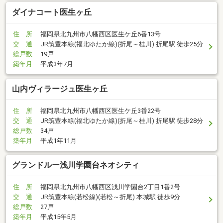
ダイナコート医生ヶ丘
住 所
福岡県北九州市八幡西区医生ケ丘6番13号
交 通
JR筑豊本線(福北ゆたか線)(折尾～桂川) 折尾駅 徒歩25分
総戸数
19戸
築年月
平成3年7月
山内ヴィラージュ医生ヶ丘
住 所
福岡県北九州市八幡西区医生ケ丘3番22号
交 通
JR筑豊本線(福北ゆたか線)(折尾～桂川) 折尾駅 徒歩28分
総戸数
34戸
築年月
平成1年11月
グランドルー浅川学園台ネオシティ
住 所
福岡県北九州市八幡西区浅川学園台2丁目1番2号
交 通
JR筑豊本線(若松線)(若松～折尾) 本城駅 徒歩9分
総戸数
27戸
築年月
平成15年5月