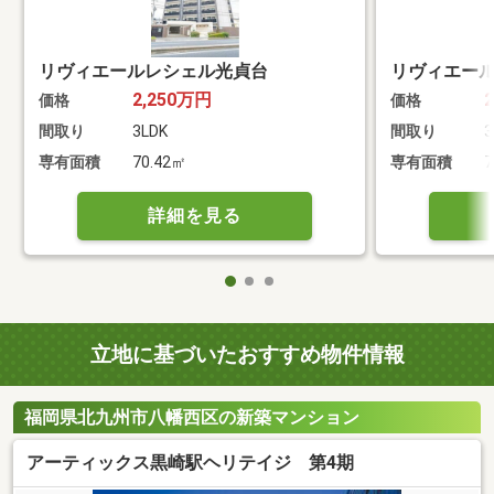
リヴィエールレシェル光貞台
リヴィエー
2,250万円
価格
価格
間取り
3LDK
間取り
3
専有面積
70.42㎡
専有面積
7
詳細を見る
立地に基づいたおすすめ物件情報
福岡県北九州市八幡西区の新築マンション
アーティックス黒崎駅ヘリテイジ 第4期