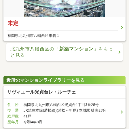
未定
福岡県北九州市八幡西区東筑１
北九州市八幡西区の「
新築マンション
」をもっ
と見る
近所のマンションライブラリーを見る
リヴィエール光貞台レ・ルーチェ
住 所
福岡県北九州市八幡西区光貞台1丁目3番28号
交 通
JR筑豊本線(若松線)(若松～折尾) 本城駅 徒歩27分
総戸数
41戸
築年月
令和4年8月