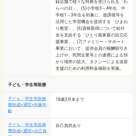
録店舗で様々な特典を受けられる「わ
らべの日」。(5)小学校3～4年生、中
学校1～3年生を対象に、放課後等を
活用した学習機会を提供する「ひまわ
り教室」。(6)資格取得について給付
金を支給する「ひとり親家庭の自立応
援事業」。(7)ファミリー・サポート
事業において、提供会員の報酬額引き
上げや、民間企業等との連携による預
かり場所の拡大、タクシーによる送迎
支援のための利用料金補助を実施。
子ども・学生等医療
子ども・学生等医療
18歳3月末まで
費助成<通院>対象年
齢
子ども・学生等医療
自己負担あり
費助成<通院>自己負