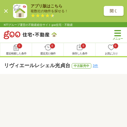
アプリ版はこちら
開く
複数社の物件を探せる！
NTTグループ運営の不動産総合サイト goo住宅・不動産
0
0
0
0
最近検索した条件
最近見た物件
保存した条件
お気に入り
リヴィエールレシェル光貞台
3件
中古販売中