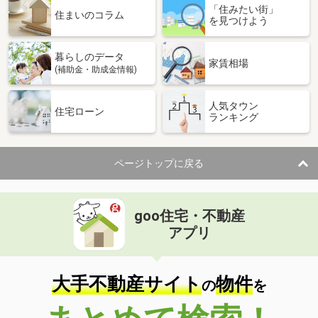
「住みたい街」
住まいのコラム
を見つけよう
暮らしのデータ
家賃相場
(補助金・助成金情報)
人気タウン
住宅ローン
ランキング
ページトップに戻る
goo住宅・不動産
アプリ
大手不動産サイト
物件
の
を