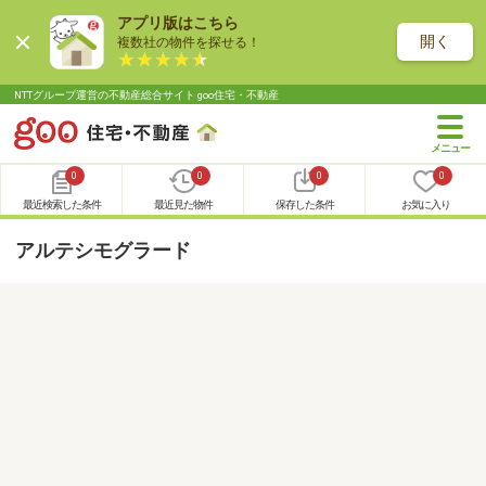
アプリ版はこちら
開く
複数社の物件を探せる！
NTTグループ運営の不動産総合サイト goo住宅・不動産
0
0
0
0
最近検索した条件
最近見た物件
保存した条件
お気に入り
アルテシモグラード