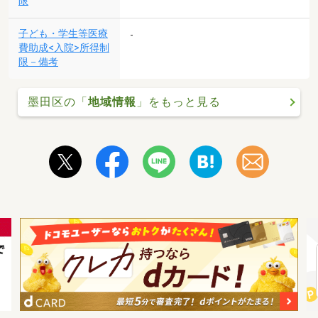
限
子ども・学生等医療
-
費助成<入院>所得制
限－備考
墨田区の「
地域情報
」をもっと見る