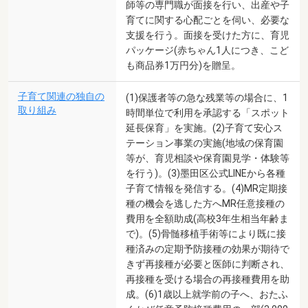
師等の専門職が面接を行い、出産や子
育てに関する心配ごとを伺い、必要な
支援を行う。面接を受けた方に、育児
パッケージ(赤ちゃん1人につき、こど
も商品券1万円分)を贈呈。
子育て関連の独自の
(1)保護者等の急な残業等の場合に、1
取り組み
時間単位で利用を承認する「スポット
延長保育」を実施。(2)子育て安心ス
テーション事業の実施(地域の保育園
等が、育児相談や保育園見学・体験等
を行う)。(3)墨田区公式LINEから各種
子育て情報を発信する。(4)MR定期接
種の機会を逃した方へMR任意接種の
費用を全額助成(高校3年生相当年齢ま
で)。(5)骨髄移植手術等により既に接
種済みの定期予防接種の効果が期待で
きず再接種が必要と医師に判断され、
再接種を受ける場合の再接種費用を助
成。(6)1歳以上就学前の子へ、おたふ