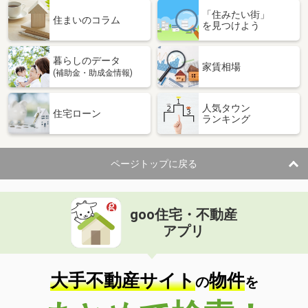
「住みたい街」
住まいのコラム
を見つけよう
暮らしのデータ
家賃相場
(補助金・助成金情報)
人気タウン
住宅ローン
ランキング
ページトップに戻る
goo住宅・不動産
アプリ
大手不動産サイト
物件
の
を