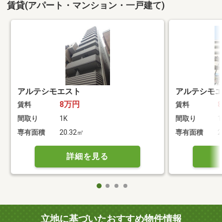
賃貸(アパート・マンション・一戸建て)
アルテシモエスト
アルテシモ
8万円
賃料
賃料
間取り
1K
間取り
1
専有面積
20.32㎡
専有面積
2
詳細を見る
立地に基づいたおすすめ物件情報