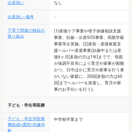
出産祝い
なし
出産祝い-備考
-
子育て関連の独自の
(1)産後ケア事業や母子保健相談支援
取り組み
事業、妊娠・出産SOS事業、両親学級
事業等を実施。(2)産前・産後家庭支
援ヘルパー派遣事業(妊娠中または産
後6ヶ月[多胎の方は1年]までで、母親
が体調不良等により育児や家事が困難
かつ、日中ほかに育児や家事を行う者
がいない家庭に、20回[多胎の方は60
回]までヘルパーを派遣し、育児や家
事のお手伝いを行う)。
子ども・学生等医療
子ども・学生等医療
中学校卒業まで
費助成<通院>対象年
齢