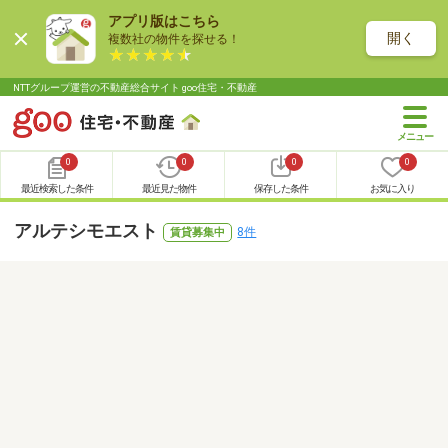
アプリ版はこちら
開く
複数社の物件を探せる！
NTTグループ運営の不動産総合サイト goo住宅・不動産
0
0
0
0
最近検索した条件
最近見た物件
保存した条件
お気に入り
アルテシモエスト
8件
賃貸募集中