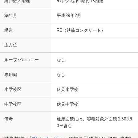
総戸数／階建
97戸／地下1階付13階建
築年月
平成29年2月
構造
RC（鉄筋コンクリート）
主方位
ルーフバルコニー
なし
専用庭
なし
小学校区
伏見小学校
中学校区
伏見中学校
備考
延床面積には、容積対象外面積 2.603.8
0㎡含む