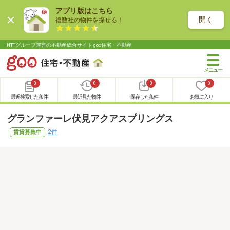
アプリ版はこちら
開く
複数社の物件を探せる！
NTTグループ運営の不動産総合サイト goo住宅・不動産
0
0
0
0
最近検索した条件
最近見た物件
保存した条件
お気に入り
グランファーレ伏見アクアスプリングス
2件
賃貸募集中