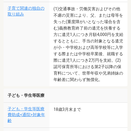
子育て関連の独自の
(1)交通事故・労働災害およびその他
取り組み
不慮の災害により、父、または母等を
失った(重度障がいとなった場合を含
む)義務教育終了前の遺児を扶養する
方に遺児1人につき月額4,000円を支給
するとともに、手当の対象となる遺児
が小・中学校および高等学校等に入学
する際または中学校卒業後、就職する
際に遺児1人につき2万円を支給。(2)
認可保育所等における第2子以降の保
育料について、世帯年収や兄弟姉妹の
年齢差に関わらず無償化。
子ども・学生等医療
子ども・学生等医療
18歳3月末まで
費助成<通院>対象年
齢