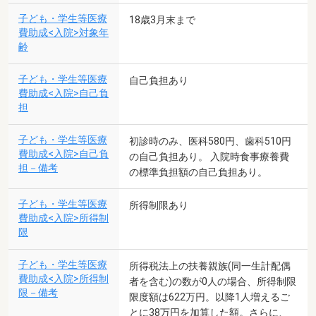
子ども・学生等医療
18歳3月末まで
費助成<入院>対象年
齢
子ども・学生等医療
自己負担あり
費助成<入院>自己負
担
子ども・学生等医療
初診時のみ、医科580円、歯科510円
費助成<入院>自己負
の自己負担あり。 入院時食事療養費
担－備考
の標準負担額の自己負担あり。
子ども・学生等医療
所得制限あり
費助成<入院>所得制
限
子ども・学生等医療
所得税法上の扶養親族(同一生計配偶
費助成<入院>所得制
者を含む)の数が0人の場合、所得制限
限－備考
限度額は622万円。以降1人増えるご
とに38万円を加算した額。さらに、