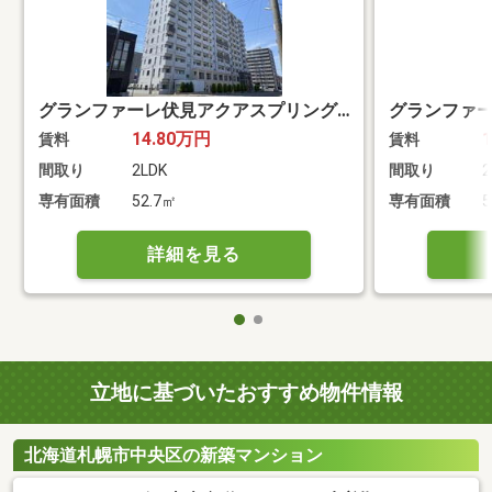
グランファーレ伏見アクアスプリングス
14.80万円
賃料
賃料
間取り
2LDK
間取り
2
専有面積
52.7㎡
専有面積
5
詳細を見る
立地に基づいたおすすめ物件情報
北海道札幌市中央区の新築マンション