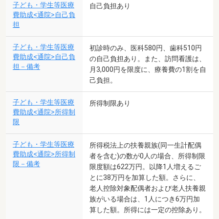
子ども・学生等医療
自己負担あり
費助成<通院>自己負
担
子ども・学生等医療
初診時のみ、医科580円、歯科510円
費助成<通院>自己負
の自己負担あり。また、訪問看護は、
担－備考
月3,000円を限度に、療養費の1割を自
己負担。
子ども・学生等医療
所得制限あり
費助成<通院>所得制
限
子ども・学生等医療
所得税法上の扶養親族(同一生計配偶
費助成<通院>所得制
者を含む)の数が0人の場合、所得制限
限－備考
限度額は622万円。以降1人増えるご
とに38万円を加算した額。さらに、
老人控除対象配偶者および老人扶養親
族がいる場合は、1人につき6万円加
算した額。所得には一定の控除あり。