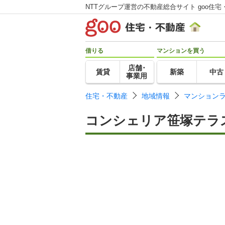
NTTグループ運営の不動産総合サイト goo住宅
借りる
マンションを買う
店舗･
賃貸
新築
中古
事業用
住宅・不動産
地域情報
マンション
コンシェリア笹塚テラ