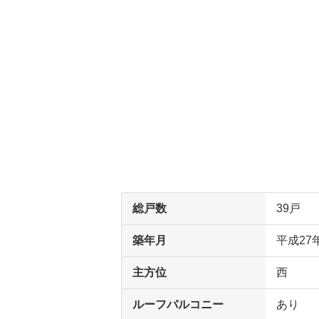
総戸数
39戸
築年月
平成27
主方位
西
ルーフバルコニー
あり