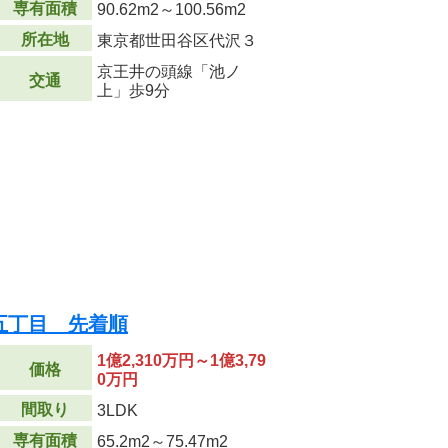
専有面積
90.62m
2
～100.56m
2
所在地
東京都世田谷区代沢３
京王井の頭線「池ノ
交通
上」歩9分
五丁目 先着順
1億2,310万円～1億3,79
価格
0万円
間取り
3LDK
専有面積
65.2m
2
～75.47m
2