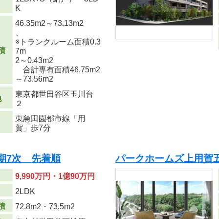
り
K
46.35m
2
～73.13m
2
、
※トランクルーム面積0.3
積
7m
2
～0.43m
2
合計専有面積46.75m
2
～73.56m
2
東京都世田谷区玉川台
地
２
東急田園都市線「用
賀」歩7分
期7次 先着順
パークホームズ上用賀
9,990万円・1億90万円
り
2LDK
積
72.8m
2
・73.5m
2