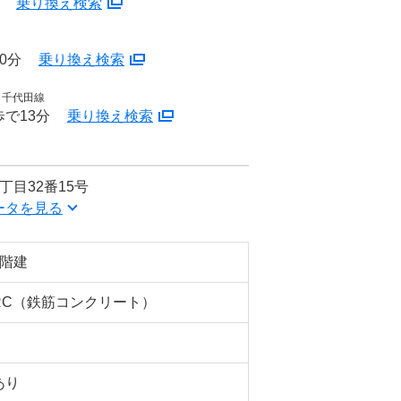
分
乗り換え検索
0分
乗り換え検索
ロ千代田線
で13分
乗り換え検索
丁目32番15号
ータを見る
5階建
RC（鉄筋コンクリート）
あり