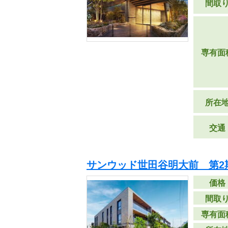
間取
専有面
所在
交通
サンウッド世田谷明大前 第2
価格
間取
専有面