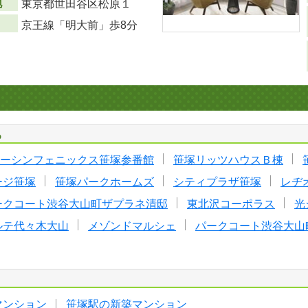
地
東京都世田谷区松原１
京王線「明大前」歩8分
る
ーシンフェニックス笹塚参番館
笹塚リッツハウスＢ棟
ージ笹塚
笹塚パークホームズ
シティプラザ笹塚
レヂ
ークコート渋谷大山町ザプラネ清邸
東北沢コーポラス
光
ルテ代々木大山
メゾンドマルシェ
パークコート渋谷大山
マンション
笹塚駅の新築マンション