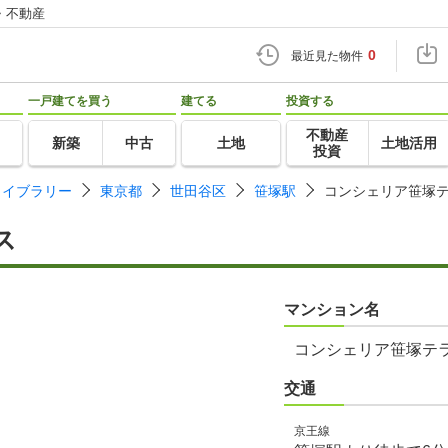
・不動産
0
最近見た物件
一戸建てを買う
建てる
投資する
不動産
新築
中古
土地
土地活用
投資
ライブラリー
東京都
世田谷区
笹塚駅
コンシェリア笹塚
ス
マンション名
コンシェリア笹塚テ
交通
京王線