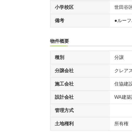
小学校区
世田谷
備考
●ルー
物件概要
種別
分譲
分譲会社
クレア
施工会社
住協建
設計会社
WA建築
管理方式
土地権利
所有権