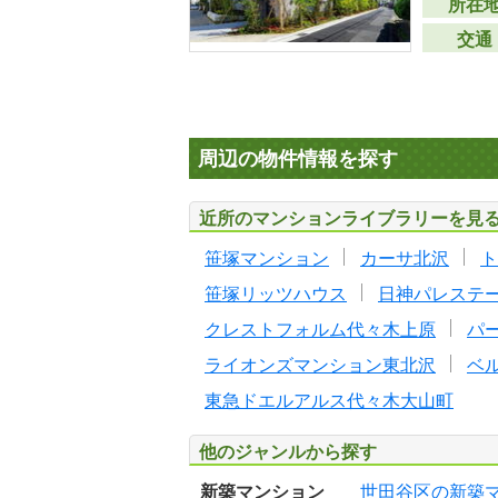
所在
交通
周辺の物件情報を探す
近所のマンションライブラリーを見
笹塚マンション
カーサ北沢
ト
笹塚リッツハウス
日神パレステ
クレストフォルム代々木上原
パ
ライオンズマンション東北沢
ベ
東急ドエルアルス代々木大山町
他のジャンルから探す
新築マンション
世田谷区の新築