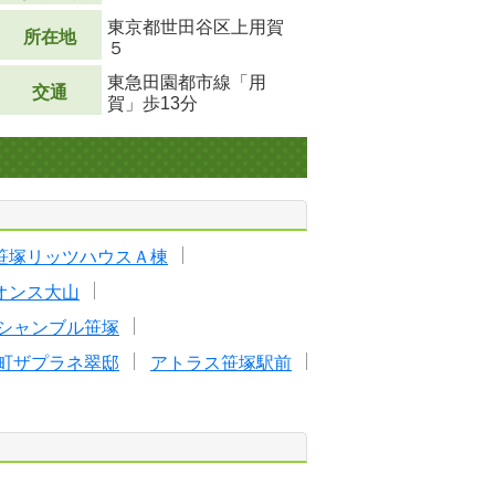
東京都世田谷区上用賀
所在地
５
東急田園都市線「用
交通
賀」歩13分
笹塚リッツハウスＡ棟
オンス大山
シャンブル笹塚
町ザプラネ翠邸
アトラス笹塚駅前