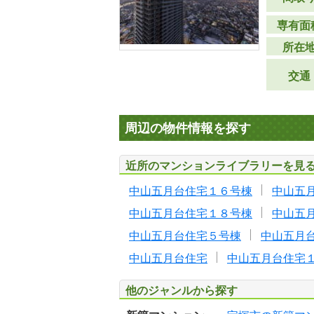
専有面
所在
交通
周辺の物件情報を探す
近所のマンションライブラリーを見
中山五月台住宅１６号棟
中山五
中山五月台住宅１８号棟
中山五
中山五月台住宅５号棟
中山五月
中山五月台住宅
中山五月台住宅
他のジャンルから探す