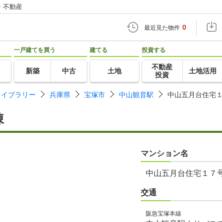
・不動産
0
最近見た物件
一戸建てを買う
建てる
投資する
不動産
新築
中古
土地
土地活用
投資
ライブラリー
兵庫県
宝塚市
中山観音駅
中山五月台住宅
棟
マンション名
中山五月台住宅１７
交通
阪急宝塚本線