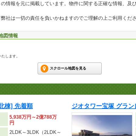
」の情報を元に掲載しています。物件に関する正確な情報、及
て弊社は一切の責任を負いかねますのでご理解の上ご利用くだ
辺地図情報
いたします。
スクロール地図を見る
北棟] 先着順
ジオタワー宝塚 グランレ
5,938万円～2億788万
円
2LDK～3LDK（2LDK～
り