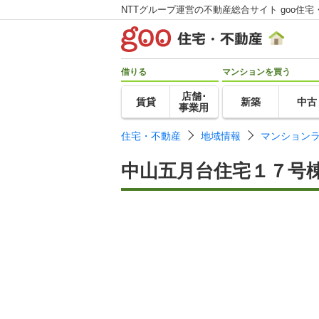
NTTグループ運営の不動産総合サイト goo住宅
借りる
マンションを買う
店舗･
賃貸
新築
中古
事業用
住宅・不動産
地域情報
マンション
中山五月台住宅１７号