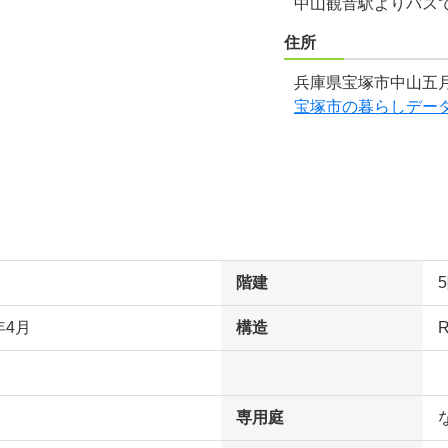
中山観音駅よりバスで
住所
兵庫県宝塚市中山五月
宝塚市の暮らしデー
階建
年4月
構造
専用庭