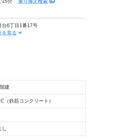
15分
乗り換え検索
台6丁目1番17号
タを見る
5階建
RC（鉄筋コンクリート）
なし