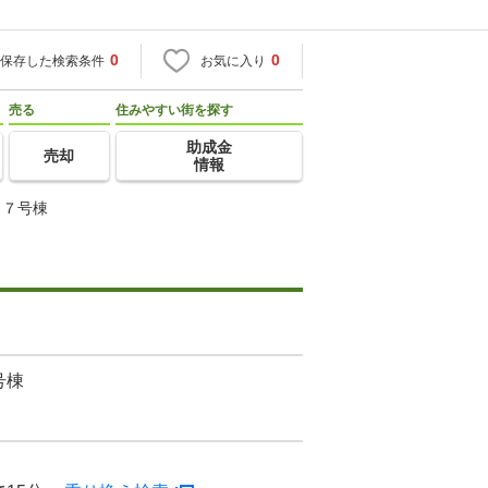
0
0
保存した検索条件
お気に入り
売る
住みやすい街を探す
助成金
売却
情報
１７号棟
号棟