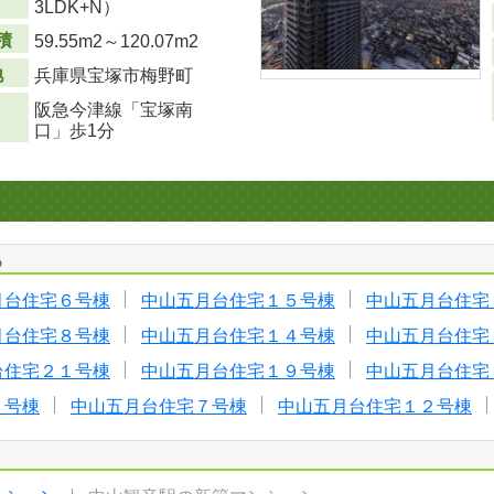
3LDK+N）
積
59.55m
2
～120.07m
2
地
兵庫県宝塚市梅野町
阪急今津線「宝塚南
口」歩1分
る
月台住宅６号棟
中山五月台住宅１５号棟
中山五月台住宅
月台住宅８号棟
中山五月台住宅１４号棟
中山五月台住宅
台住宅２１号棟
中山五月台住宅１９号棟
中山五月台住宅
１号棟
中山五月台住宅７号棟
中山五月台住宅１２号棟