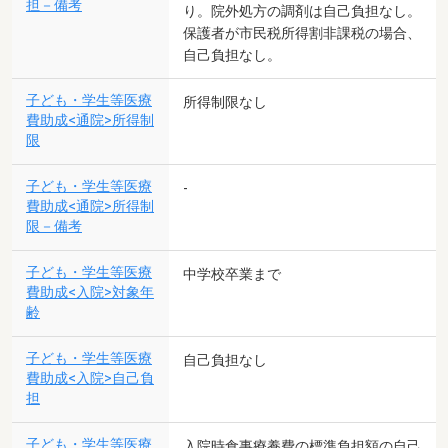
担－備考
り。院外処方の調剤は自己負担なし。
保護者が市民税所得割非課税の場合、
自己負担なし。
子ども・学生等医療
所得制限なし
費助成<通院>所得制
限
子ども・学生等医療
-
費助成<通院>所得制
限－備考
子ども・学生等医療
中学校卒業まで
費助成<入院>対象年
齢
子ども・学生等医療
自己負担なし
費助成<入院>自己負
担
子ども・学生等医療
入院時食事療養費の標準負担額の自己