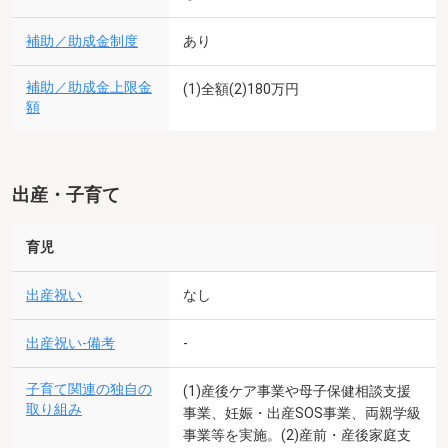
補助／助成金制度
あり
補助／助成金上限金
(1)全額(2)180万円
額
出産・子育て
育児
出産祝い
なし
出産祝い-備考
-
子育て関連の独自の
(1)産後ケア事業や母子保健相談支援
取り組み
事業、妊娠・出産SOS事業、両親学級
事業等を実施。(2)産前・産後家庭支