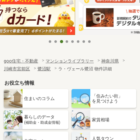
goo住宅・不動産
マンションライブラリー
神奈川県
川崎市宮前区
鷺沼駅
ラ・ヴェール鷺沼 物件詳細
お役立ち情報
「住みたい街」
住まいのコラム
を見つけよう
暮らしのデータ
家賃相場
(補助金・助成金情報)
人気タウン