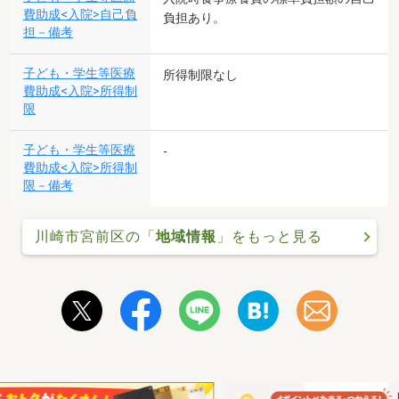
費助成<入院>自己負
負担あり。
担－備考
子ども・学生等医療
所得制限なし
費助成<入院>所得制
限
子ども・学生等医療
-
費助成<入院>所得制
限－備考
川崎市宮前区の「
地域情報
」をもっと見る