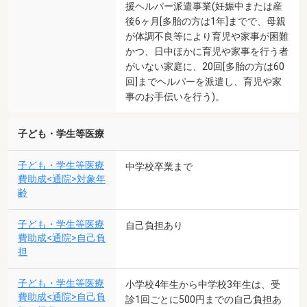
援ヘルパー派遣事業(妊娠中または産
後6ヶ月[多胎の方は1年]までで、母親
が体調不良等により育児や家事が困難
かつ、日中ほかに育児や家事を行う者
がいない家庭に、20回[多胎の方は60
回]までヘルパーを派遣し、育児や家
事のお手伝いを行う)。
子ども・学生等医療
子ども・学生等医療
中学校卒業まで
費助成<通院>対象年
齢
子ども・学生等医療
自己負担あり
費助成<通院>自己負
担
子ども・学生等医療
小学校4年生から中学校3年生は、受
費助成<通院>自己負
診1回ごとに500円までの自己負担あ