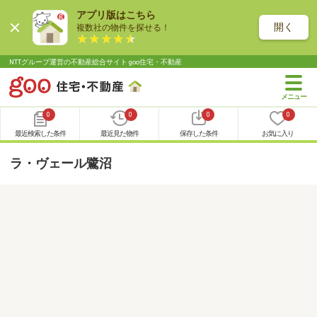
アプリ版はこちら
開く
複数社の物件を探せる！
NTTグループ運営の不動産総合サイト goo住宅・不動産
0
0
0
0
最近検索した条件
最近見た物件
保存した条件
お気に入り
ラ・ヴェール鷺沼