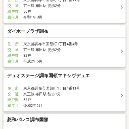
交 通
京王線 布田駅 徒歩2分
総戸数
50戸
築年月
令和1年8月
ダイホープラザ調布
住 所
東京都調布市国領町1丁目4番4号
交 通
京王線 布田駅 徒歩2分
総戸数
32戸
築年月
平成2年5月
デュオステージ調布国領マキシヴデュエ
住 所
東京都調布市国領町1丁目4番11号
交 通
京王線 布田駅 徒歩1分
総戸数
53戸
築年月
令和2年2月
菱和パレス調布国頒