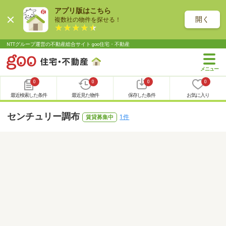
アプリ版はこちら
開く
複数社の物件を探せる！
NTTグループ運営の不動産総合サイト goo住宅・不動産
0
0
0
0
最近検索した条件
最近見た物件
保存した条件
お気に入り
センチュリー調布
1件
賃貸募集中