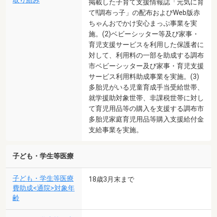
取り組み
掲載した子育て支援情報誌「元気に育
て!!調布っ子」の配布およびWeb版赤
ちゃんおでかけ安心まっぷ事業を実
施。(2)ベビーシッター等及び家事・
育児支援サービスを利用した保護者に
対して、利用料の一部を助成する調布
市ベビーシッター及び家事・育児支援
サービス利用料助成事業を実施。(3)
多胎児がいる児童育成手当受給世帯、
就学援助対象世帯、非課税世帯に対し
て育児用品等の購入を支援する調布市
多胎児家庭育児用品等購入支援給付金
支給事業を実施。
子ども・学生等医療
子ども・学生等医療
18歳3月末まで
費助成<通院>対象年
齢