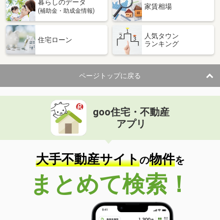
暮らしのデータ
家賃相場
(補助金・助成金情報)
人気タウン
住宅ローン
ランキング
ページトップに戻る
goo住宅・不動産
アプリ
大手不動産サイト
物件
の
を
まとめて検索！