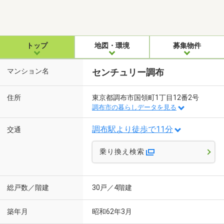
トップ
地図・環境
募集物件
マンション名
センチュリー調布
住所
東京都調布市国領町1丁目12番2号
調布市の暮らしデータを見る
調布駅より徒歩で11分
交通
乗り換え検索
総戸数／階建
30戸／4階建
築年月
昭和62年3月