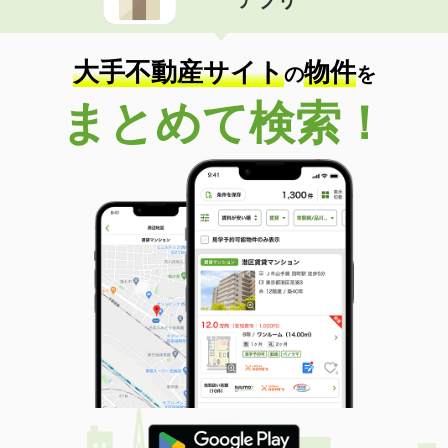
アプリ
大手不動産サイト
物件
の
を
まとめて検索！