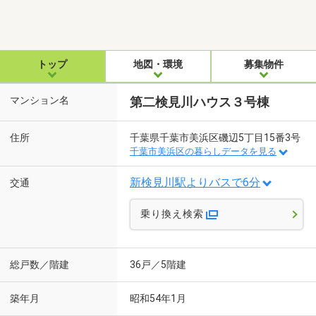
トップ
地図・環境
募集物件
マンション名
第二検見川ハウス３号棟
住所
千葉県千葉市美浜区磯辺5丁目15番3号
千葉市美浜区の暮らしデータを見る
新検見川駅よりバスで6分
交通
乗り換え検索
総戸数／階建
36戸／5階建
築年月
昭和54年1月