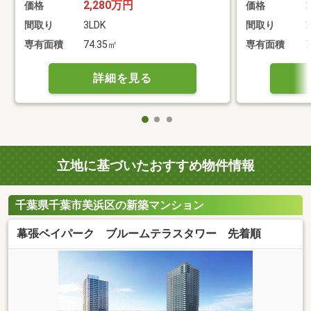
2,280万円
価格
価格
間取り
3LDK
間取り
3
専有面積
74.35㎡
専有面積
7
詳細を見る
立地に基づいたおすすめ物件情報
千葉県千葉市美浜区の新築マンション
幕張ベイパーク ブルームテラスタワー 先着順