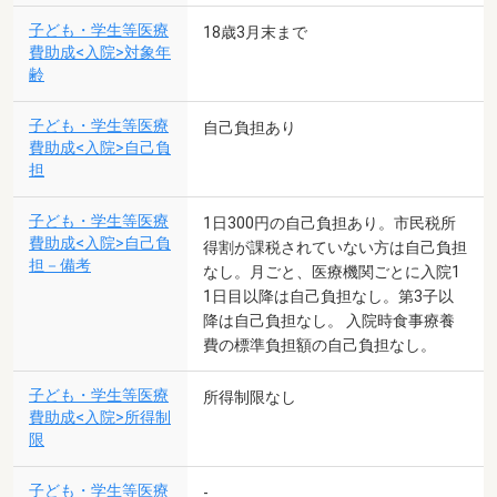
子ども・学生等医療
18歳3月末まで
費助成<入院>対象年
齢
子ども・学生等医療
自己負担あり
費助成<入院>自己負
担
子ども・学生等医療
1日300円の自己負担あり。市民税所
費助成<入院>自己負
得割が課税されていない方は自己負担
担－備考
なし。月ごと、医療機関ごとに入院1
1日目以降は自己負担なし。第3子以
降は自己負担なし。 入院時食事療養
費の標準負担額の自己負担なし。
子ども・学生等医療
所得制限なし
費助成<入院>所得制
限
子ども・学生等医療
-