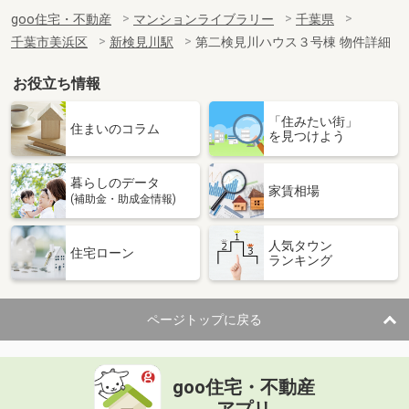
goo住宅・不動産
マンションライブラリー
千葉県
千葉市美浜区
新検見川駅
第二検見川ハウス３号棟 物件詳細
お役立ち情報
「住みたい街」
住まいのコラム
を見つけよう
暮らしのデータ
家賃相場
(補助金・助成金情報)
人気タウン
住宅ローン
ランキング
ページトップに戻る
goo住宅・不動産