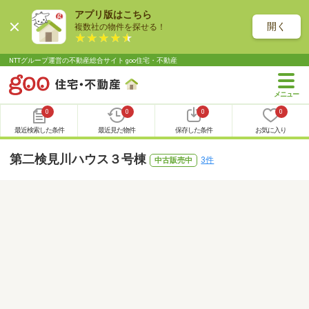
アプリ版はこちら
開く
複数社の物件を探せる！
NTTグループ運営の不動産総合サイト goo住宅・不動産
0
0
0
0
最近検索した条件
最近見た物件
保存した条件
お気に入り
第二検見川ハウス３号棟
3件
中古販売中