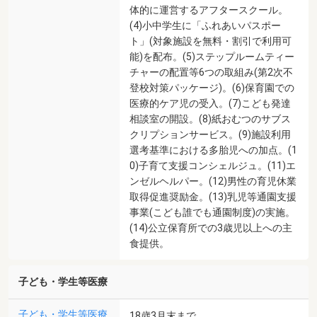
体的に運営するアフタースクール。
(4)小中学生に「ふれあいパスポー
ト」(対象施設を無料・割引で利用可
能)を配布。(5)ステップルームティー
チャーの配置等6つの取組み(第2次不
登校対策パッケージ)。(6)保育園での
医療的ケア児の受入。(7)こども発達
相談室の開設。(8)紙おむつのサブス
クリプションサービス。(9)施設利用
選考基準における多胎児への加点。(1
0)子育て支援コンシェルジュ。(11)エ
ンゼルヘルパー。(12)男性の育児休業
取得促進奨励金。(13)乳児等通園支援
事業(こども誰でも通園制度)の実施。
(14)公立保育所での3歳児以上への主
食提供。
子ども・学生等医療
子ども・学生等医療
18歳3月末まで