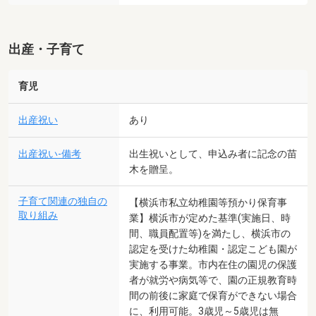
出産・子育て
育児
出産祝い
あり
出産祝い-備考
出生祝いとして、申込み者に記念の苗
木を贈呈。
子育て関連の独自の
【横浜市私立幼稚園等預かり保育事
取り組み
業】横浜市が定めた基準(実施日、時
間、職員配置等)を満たし、横浜市の
認定を受けた幼稚園・認定こども園が
実施する事業。市内在住の園児の保護
者が就労や病気等で、園の正規教育時
間の前後に家庭で保育ができない場合
に、利用可能。3歳児～5歳児は無