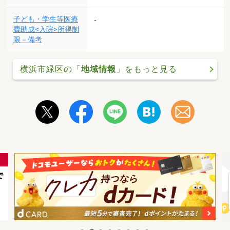
子ども・学生等医療
-
費助成<入院>所得制
限－備考
横浜市緑区の「
地域情報
」をもっと見る