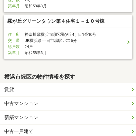
築年月
昭和58年3月
霧が丘グリーンタウン第４住宅１－１０号棟
住 所
神奈川県横浜市緑区霧が丘4丁目1番10号
交 通
JR横浜線 十日市場駅 バス6分
総戸数
24戸
築年月
昭和58年3月
横浜市緑区の物件情報を探す
賃貸
中古マンション
新築マンション
中古一戸建て