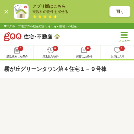
アプリ版はこちら
開く
複数社の物件を探せる！
NTTグループ運営の不動産総合サイト goo住宅・不動産
0
0
0
0
最近検索した条件
最近見た物件
保存した条件
お気に入り
霧が丘グリーンタウン第４住宅１－９号棟