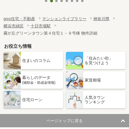
goo住宅・不動産
マンションライブラリー
神奈川県
横浜市緑区
十日市場駅
霧が丘グリーンタウン第４住宅１－９号棟 物件詳細
お役立ち情報
「住みたい街」
住まいのコラム
を見つけよう
暮らしのデータ
家賃相場
(補助金・助成金情報)
人気タウン
住宅ローン
ランキング
ページトップに戻る