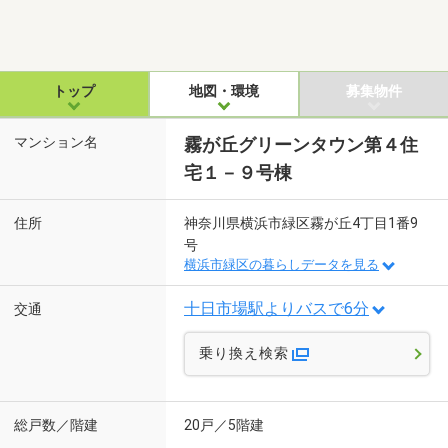
トップ
地図・環境
募集物件
マンション名
霧が丘グリーンタウン第４住
宅１－９号棟
住所
神奈川県横浜市緑区霧が丘4丁目1番9
号
横浜市緑区の暮らしデータを見る
十日市場駅よりバスで6分
交通
乗り換え検索
総戸数／階建
20戸／5階建