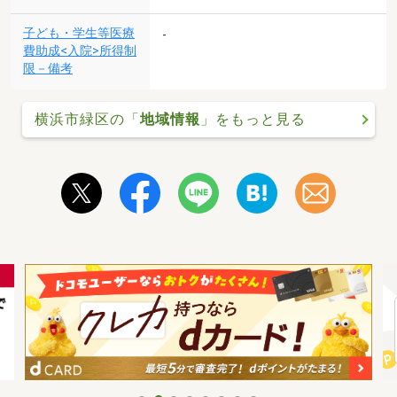
子ども・学生等医療
-
費助成<入院>所得制
限－備考
横浜市緑区の「
地域情報
」をもっと見る