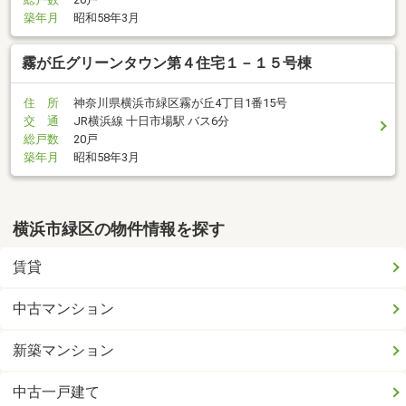
築年月
昭和58年3月
霧が丘グリーンタウン第４住宅１－１５号棟
住 所
神奈川県横浜市緑区霧が丘4丁目1番15号
交 通
JR横浜線 十日市場駅 バス6分
総戸数
20戸
築年月
昭和58年3月
横浜市緑区の物件情報を探す
賃貸
中古マンション
新築マンション
中古一戸建て