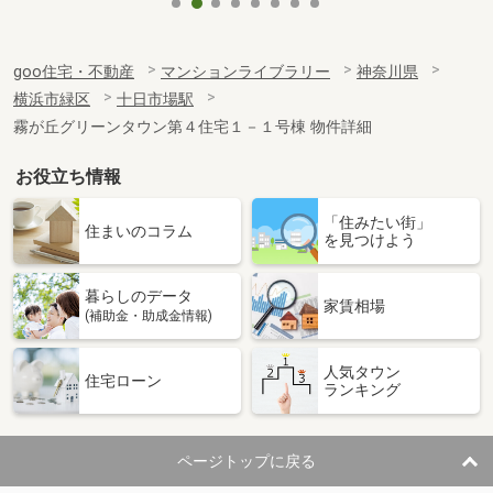
goo住宅・不動産
マンションライブラリー
神奈川県
横浜市緑区
十日市場駅
霧が丘グリーンタウン第４住宅１－１号棟 物件詳細
お役立ち情報
「住みたい街」
住まいのコラム
を見つけよう
暮らしのデータ
家賃相場
(補助金・助成金情報)
人気タウン
住宅ローン
ランキング
ページトップに戻る