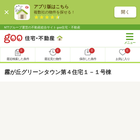
アプリ版はこちら
開く
複数社の物件を探せる！
NTTグループ運営の不動産総合サイト goo住宅・不動産
0
0
0
0
最近検索した条件
最近見た物件
保存した条件
お気に入り
霧が丘グリーンタウン第４住宅１－１号棟