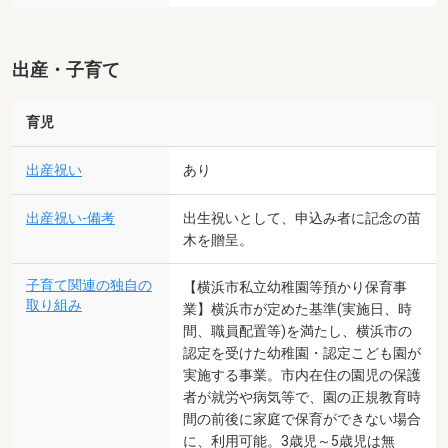
出産・子育て
育児
出産祝い
あり
出産祝い-備考
出生祝いとして、申込み者に記念の苗
木を贈呈。
子育て関連の独自の
【横浜市私立幼稚園等預かり保育事
取り組み
業】横浜市が定めた基準(実施日、時
間、職員配置等)を満たし、横浜市の
認定を受けた幼稚園・認定こども園が
実施する事業。市内在住の園児の保護
者が就労や病気等で、園の正規教育時
間の前後に家庭で保育ができない場合
に、利用可能。3歳児～5歳児は無