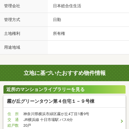
管理会社
日本総合住生活
管理方式
日勤
土地権利
所有権
用途地域
立地に基づいたおすすめ物件情報
近所のマンションライブラリーを見る
霧が丘グリーンタウン第４住宅１－９号棟
住 所
神奈川県横浜市緑区霧が丘4丁目1番9号
交 通
JR横浜線 十日市場駅 バス6分
総戸数
20戸