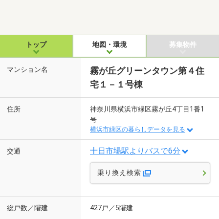
トップ
地図・環境
募集物件
マンション名
霧が丘グリーンタウン第４住
宅１－１号棟
住所
神奈川県横浜市緑区霧が丘4丁目1番1
号
横浜市緑区の暮らしデータを見る
十日市場駅よりバスで6分
交通
乗り換え検索
総戸数／階建
427戸／5階建