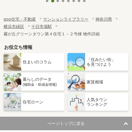
goo住宅・不動産
マンションライブラリー
神奈川県
横浜市緑区
十日市場駅
霧が丘グリーンタウン第４住宅１－２号棟 物件詳細
お役立ち情報
「住みたい街」
住まいのコラム
を見つけよう
暮らしのデータ
家賃相場
(補助金・助成金情報)
人気タウン
住宅ローン
ランキング
ページトップに戻る