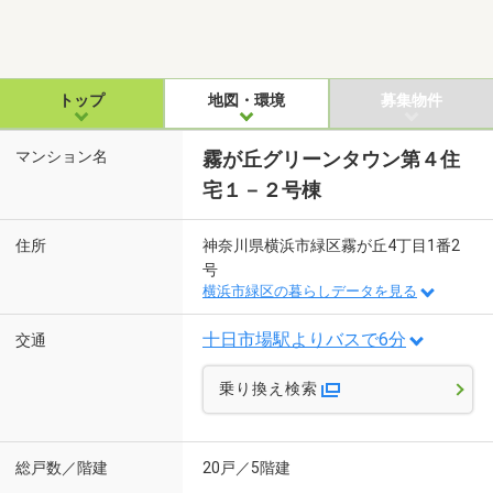
トップ
地図・環境
募集物件
マンション名
霧が丘グリーンタウン第４住
宅１－２号棟
住所
神奈川県横浜市緑区霧が丘4丁目1番2
号
横浜市緑区の暮らしデータを見る
十日市場駅よりバスで6分
交通
乗り換え検索
総戸数／階建
20戸／5階建