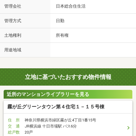
管理会社
日本総合住生活
管理方式
日勤
土地権利
所有権
用途地域
立地に基づいたおすすめ物件情報
近所のマンションライブラリーを見る
霧が丘グリーンタウン第４住宅１－１５号棟
住 所
神奈川県横浜市緑区霧が丘4丁目1番15号
交 通
JR横浜線 十日市場駅 バス6分
総戸数
20戸