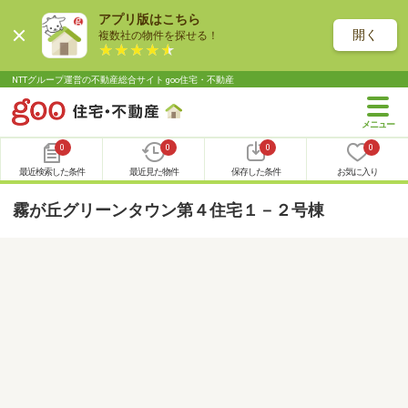
アプリ版はこちら
開く
複数社の物件を探せる！
NTTグループ運営の不動産総合サイト goo住宅・不動産
0
0
0
0
最近検索した条件
最近見た物件
保存した条件
お気に入り
霧が丘グリーンタウン第４住宅１－２号棟