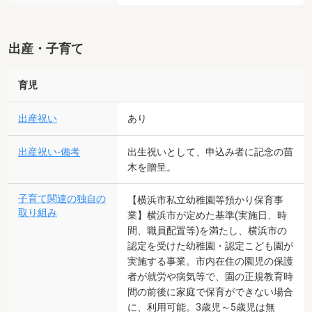
出産・子育て
育児
出産祝い
あり
出産祝い-備考
出生祝いとして、申込み者に記念の苗
木を贈呈。
子育て関連の独自の
【横浜市私立幼稚園等預かり保育事
取り組み
業】横浜市が定めた基準(実施日、時
間、職員配置等)を満たし、横浜市の
認定を受けた幼稚園・認定こども園が
実施する事業。市内在住の園児の保護
者が就労や病気等で、園の正規教育時
間の前後に家庭で保育ができない場合
に、利用可能。3歳児～5歳児は無