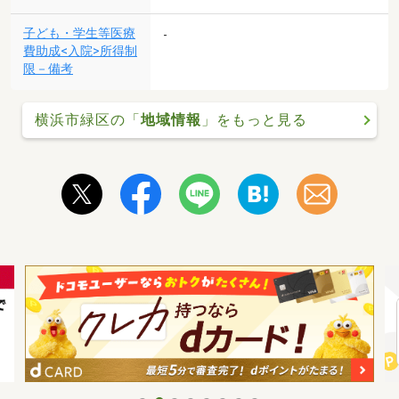
子ども・学生等医療
-
費助成<入院>所得制
限－備考
横浜市緑区の「
地域情報
」をもっと見る