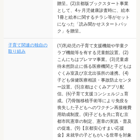
贈呈。(2)京都版ブックスタート事業
として、4ヶ月児健康診査時に、絵本
1冊と絵本に関するチラシ等がセット
になった「読み聞かせスタートパッ
ク」を贈呈。
子育て関連の独自の
(1)乳幼児の子育て支援機能や学童ク
取り組み
ラブ機能等を有する児童館設置。(2)
こんにちはプレママ事業。(3)児童虐
待未然防止に係る医療機関と子どもは
ぐくみ室及び京北出張所の連携。(4)
子ども保健医療相談・事故防止センタ
ー設置。(5)京都はぐくみアプリ配
信。(6)子育て支援コンシェルジュ育
成。(7)骨髄移植手術等により免疫を
喪失した子どもへのワクチン再接種費
用助成制度。(8)子どもを共に育む京
都市民憲章の制定、憲章の実践・普及
の促進。(9)【京都安心すまい応援
金】未就学の子どもがいる世帯を対象