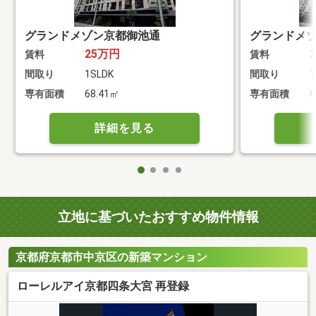
グランドメゾン京都御池通
グランドメ
25万円
賃料
賃料
間取り
1SLDK
間取り
1
専有面積
68.41㎡
専有面積
6
詳細を見る
立地に基づいたおすすめ物件情報
京都府京都市中京区の新築マンション
ローレルアイ京都四条大宮 再登録