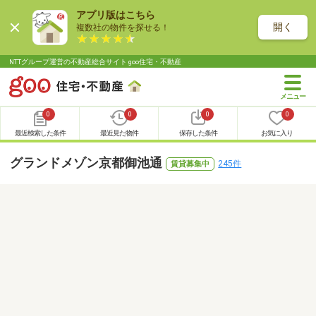
アプリ版はこちら
開く
複数社の物件を探せる！
NTTグループ運営の不動産総合サイト goo住宅・不動産
0
0
0
0
最近検索した条件
最近見た物件
保存した条件
お気に入り
グランドメゾン京都御池通
245件
賃貸募集中