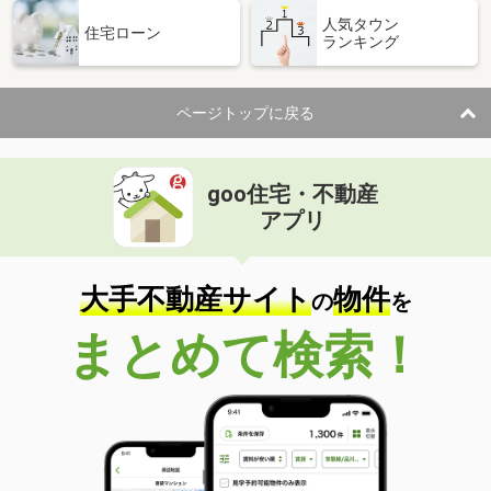
人気タウン
住宅ローン
ランキング
ページトップに戻る
goo住宅・不動産
アプリ
大手不動産サイト
物件
の
を
まとめて検索！