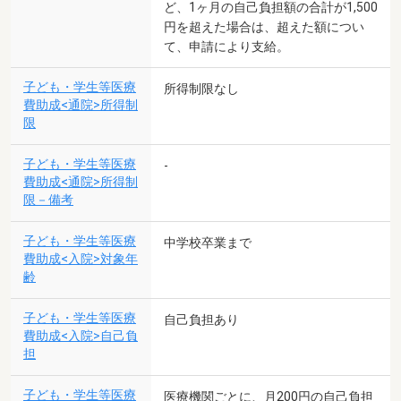
ど、1ヶ月の自己負担額の合計が1,500
円を超えた場合は、超えた額につい
て、申請により支給。
子ども・学生等医療
所得制限なし
費助成<通院>所得制
限
子ども・学生等医療
-
費助成<通院>所得制
限－備考
子ども・学生等医療
中学校卒業まで
費助成<入院>対象年
齢
子ども・学生等医療
自己負担あり
費助成<入院>自己負
担
子ども・学生等医療
医療機関ごとに、月200円の自己負担