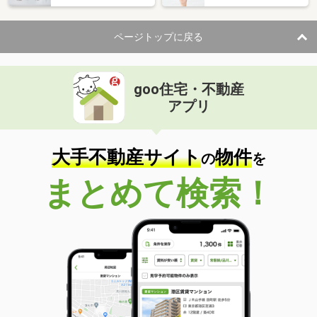
ページトップに戻る
goo住宅・不動産
アプリ
大手不動産サイト
物件
の
を
まとめて検索！