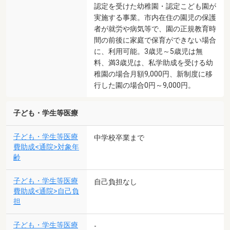
認定を受けた幼稚園・認定こども園が
実施する事業。市内在住の園児の保護
者が就労や病気等で、園の正規教育時
間の前後に家庭で保育ができない場合
に、利用可能。3歳児～5歳児は無
料、満3歳児は、私学助成を受ける幼
稚園の場合月額9,000円、新制度に移
行した園の場合0円～9,000円。
子ども・学生等医療
子ども・学生等医療
中学校卒業まで
費助成<通院>対象年
齢
子ども・学生等医療
自己負担なし
費助成<通院>自己負
担
子ども・学生等医療
-