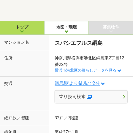
トップ
地図・環境
募集物件
マンション名
スパシエフルス綱島
住所
神奈川県横浜市港北区綱島東2丁目12
番22号
横浜市港北区の暮らしデータを見る
綱島駅より徒歩で2分
交通
乗り換え検索
総戸数／階建
32戸／7階建
築年月
平成27年1月