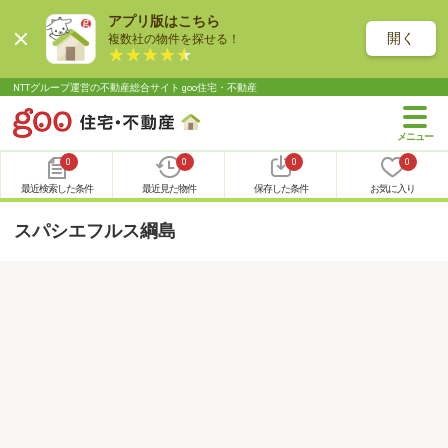
アプリ版はこちら
開く
複数社の物件を探せる！
NTTグループ運営の不動産総合サイト goo住宅・不動産
0
0
0
0
最近検索した条件
最近見た物件
保存した条件
お気に入り
スパシエフルス綱島