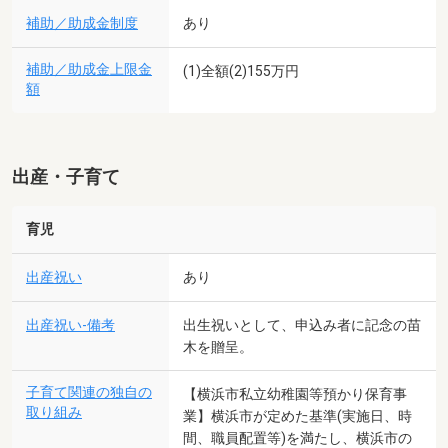
補助／助成金制度
あり
補助／助成金上限金
(1)全額(2)155万円
額
出産・子育て
育児
出産祝い
あり
出産祝い-備考
出生祝いとして、申込み者に記念の苗
木を贈呈。
子育て関連の独自の
【横浜市私立幼稚園等預かり保育事
取り組み
業】横浜市が定めた基準(実施日、時
間、職員配置等)を満たし、横浜市の