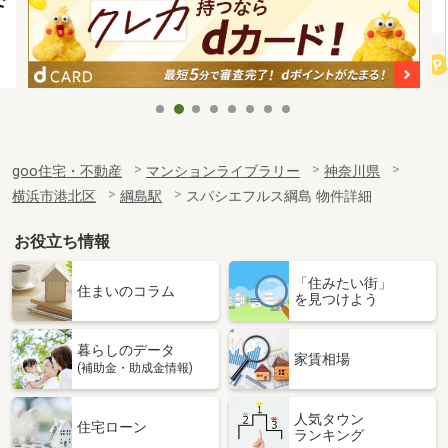
goo住宅・不動産
マンションライブラリー
神奈川県
横浜市港北区
綱島駅
スパシエフルス綱島 物件詳細
お役立ち情報
「住みたい街」
住まいのコラム
を見つけよう
暮らしのデータ
家賃相場
(補助金・助成金情報)
人気タウン
住宅ローン
ランキング