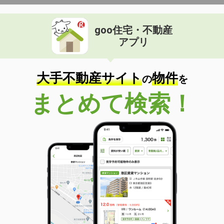
goo住宅・不動産
アプリ
大手不動産サイト
物件
の
を
まとめて検索！