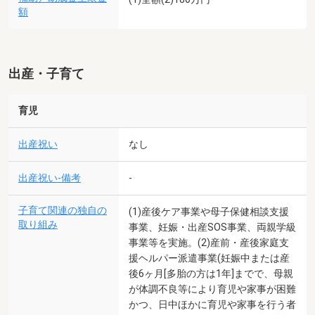
額
出産・子育て
育児
出産祝い
なし
出産祝い-備考
-
子育て関連の独自の
(1)産後ケア事業や母子保健相談支援
取り組み
事業、妊娠・出産SOS事業、両親学級
事業等を実施。(2)産前・産後家庭支
援ヘルパー派遣事業(妊娠中または産
後6ヶ月[多胎の方は1年]までで、母親
が体調不良等により育児や家事が困難
かつ、日中ほかに育児や家事を行う者