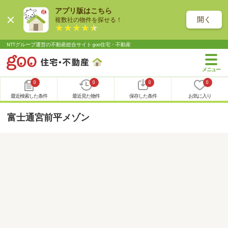
アプリ版はこちら
開く
複数社の物件を探せる！
NTTグループ運営の不動産総合サイト goo住宅・不動産
0
0
0
0
最近検索した条件
最近見た物件
保存した条件
お気に入り
富士通宮前平メゾン