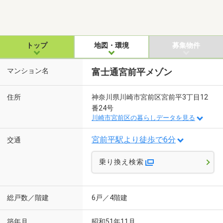
トップ
地図・環境
募集物件
マンション名
富士通宮前平メゾン
住所
神奈川県川崎市宮前区宮前平3丁目12
番24号
川崎市宮前区の暮らしデータを見る
宮前平駅より徒歩で6分
交通
乗り換え検索
総戸数／階建
6戸／4階建
築年月
昭和51年11月