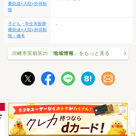
費助成<入院>所得制
限
子ども・学生等医療
-
費助成<入院>所得制
限－備考
川崎市宮前区の「
地域情報
」をもっと見る