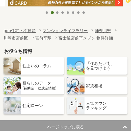
goo住宅・不動産
マンションライブラリー
神奈川県
川崎市宮前区
宮前平駅
富士通宮前平メゾン 物件詳細
お役立ち情報
「住みたい街」
住まいのコラム
を見つけよう
暮らしのデータ
家賃相場
(補助金・助成金情報)
人気タウン
住宅ローン
ランキング
ページトップに戻る