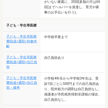
がいない家庭に、20回[多胎の方は60
回]までヘルパーを派遣し、育児や家
事のお手伝いを行う)。
子ども・学生等医療
子ども・学生等医療
中学校卒業まで
費助成<通院>対象年
齢
子ども・学生等医療
自己負担あり
費助成<通院>自己負
担
子ども・学生等医療
小学校4年生から中学校3年生は、受
費助成<通院>自己負
診1回ごとに500円までの自己負担あ
担－備考
り。院外処方の調剤は自己負担なし。
保護者が市民税所得割非課税の場合、
自己負担なし。