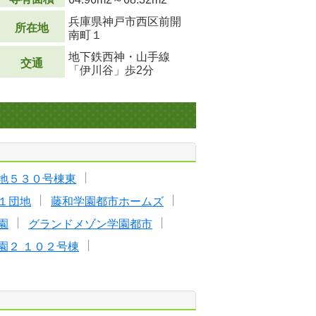
兵庫県神戸市西区前開
所在地
南町１
地下鉄西神・山手線
交通
「伊川谷」歩2分
地５３０号棟東
１団地
藤和学園都市ホームズ
園
グランドメゾン学園都市
園２ １０２号棟