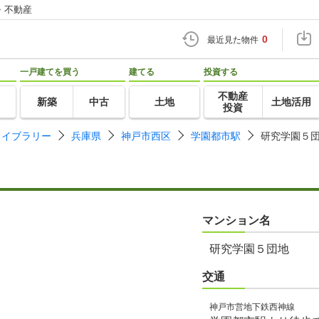
・不動産
0
最近見た物件
一戸建てを買う
建てる
投資する
不動産
新築
中古
土地
土地活用
投資
ライブラリー
兵庫県
神戸市西区
学園都市駅
研究学園５
マンション名
研究学園５団地
交通
神戸市営地下鉄西神線