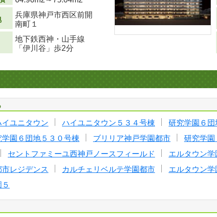
兵庫県神戸市西区前開
地
南町１
地下鉄西神・山手線
「伊川谷」歩2分
る
ハイユニタウン
ハイユニタウン５３４号棟
研究学園６団
究学園６団地５３０号棟
ブリリア神戸学園都市
研究学園
セントファミーユ西神戸ノースフィールド
エルタウン学
都市レジデンス
カルチェリベルテ学園都市
エルタウン学
園５