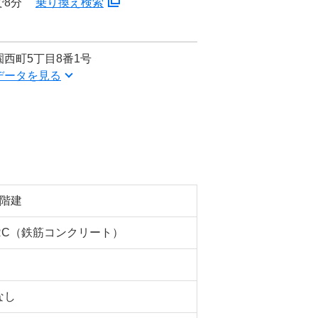
で8分
乗り換え検索
西町5丁目8番1号
データを見る
5階建
RC（鉄筋コンクリート）
なし