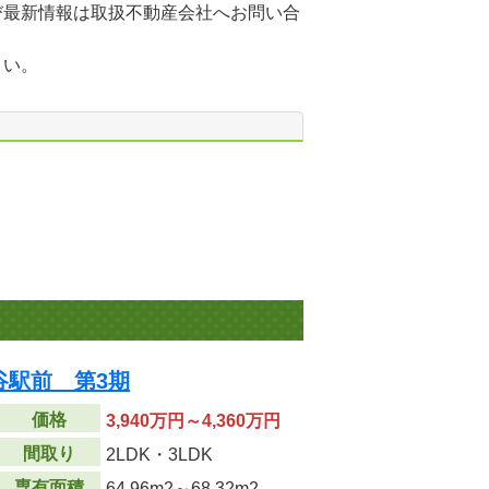
び最新情報は取扱不動産会社へお問い合
さい。
谷駅前 第3期
価格
3,940万円～4,360万円
間取り
2LDK・3LDK
専有面積
64.96m
2
～68.32m
2