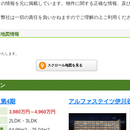
」の情報を元に掲載しています。物件に関する正確な情報、及
て弊社は一切の責任を負いかねますのでご理解の上ご利用くだ
辺地図情報
いたします。
スクロール地図を見る
ン
第4期
アルファステイツ伊川
3,980万円～4,960万円
り
2LDK・3LDK
積
64.96m
2
～75.04m
2