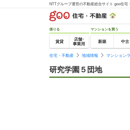
NTTグループ運営の不動産総合サイト goo住宅
借りる
マンションを買う
店舗･
賃貸
新築
中古
事業用
住宅・不動産
地域情報
マンション
研究学園５団地