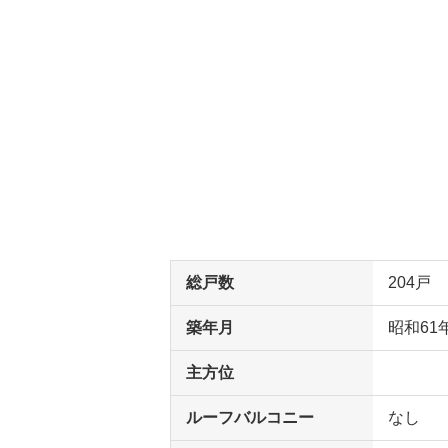
総戸数
204戸
築年月
昭和61
主方位
ルーフバルコニー
なし