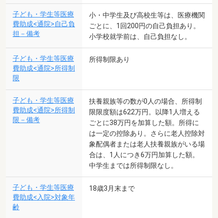
子ども・学生等医療
小・中学生及び高校生等は、医療機関
費助成<通院>自己負
ごとに、1回200円の自己負担あり。
担－備考
小学校就学前は、自己負担なし。
子ども・学生等医療
所得制限あり
費助成<通院>所得制
限
子ども・学生等医療
扶養親族等の数が0人の場合、所得制
費助成<通院>所得制
限限度額は622万円。以降1人増える
限－備考
ごとに38万円を加算した額。所得に
は一定の控除あり。さらに老人控除対
象配偶者または老人扶養親族がいる場
合は、1人につき6万円加算した額。
中学生までは所得制限なし。
子ども・学生等医療
18歳3月末まで
費助成<入院>対象年
齢