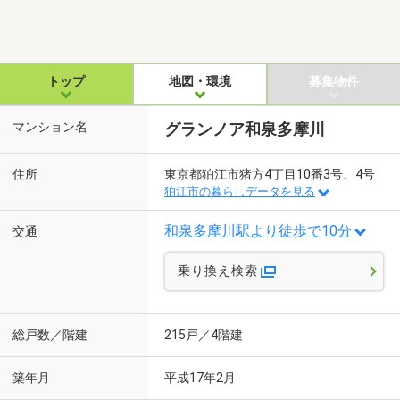
トップ
地図・環境
募集物件
マンション名
グランノア和泉多摩川
住所
東京都狛江市猪方4丁目10番3号、4号
狛江市の暮らしデータを見る
和泉多摩川駅より徒歩で10分
交通
乗り換え検索
総戸数／階建
215戸／4階建
築年月
平成17年2月