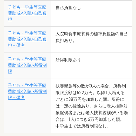
子ども・学生等医療
自己負担なし
費助成<入院>自己負
担
子ども・学生等医療
入院時食事療養費の標準負担額の自己
費助成<入院>自己負
負担あり。
担－備考
子ども・学生等医療
所得制限あり
費助成<入院>所得制
限
子ども・学生等医療
扶養親族等の数が0人の場合、所得制
費助成<入院>所得制
限限度額は622万円。以降1人増える
限－備考
ごとに38万円を加算した額。所得に
は一定の控除あり。さらに老人控除対
象配偶者または老人扶養親族がいる場
合は、1人につき6万円加算した額。
中学生までは所得制限なし。