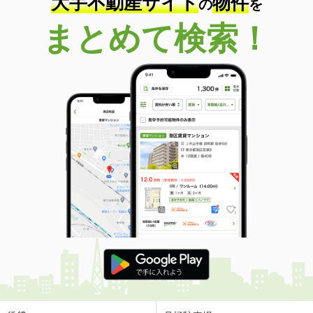
大手不動産サイト
物件
の
を
まとめて検索！