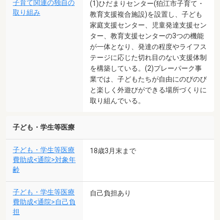
子育て関連の独自の
(1)ひだまりセンター(狛江市子育て・
取り組み
教育支援複合施設)を設置し、子ども
家庭支援センター、児童発達支援セン
ター、教育支援センターの3つの機能
が一体となり、発達の程度やライフス
テージに応じた切れ目のない支援体制
を構築している。(2)プレーパーク事
業では、子どもたちが自由にのびのび
と楽しく外遊びができる場所づくりに
取り組んでいる。
子ども・学生等医療
子ども・学生等医療
18歳3月末まで
費助成<通院>対象年
齢
子ども・学生等医療
自己負担あり
費助成<通院>自己負
担