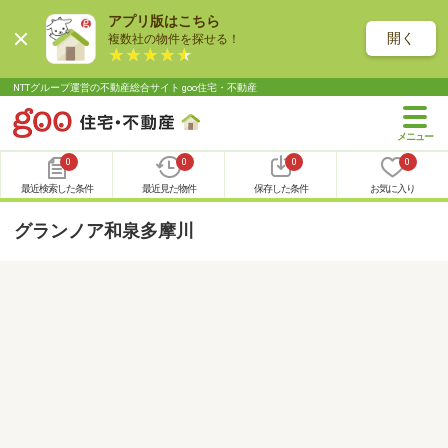
アプリ版はこちら
開く
複数社の物件を探せる！
NTTグループ運営の不動産総合サイト goo住宅・不動産
0
0
0
0
最近検索した条件
最近見た物件
保存した条件
お気に入り
グランノア和泉多摩川