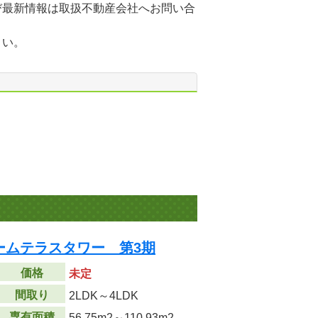
び最新情報は取扱不動産会社へお問い合
さい。
ームテラスタワー 第3期
価格
未定
間取り
2LDK～4LDK
専有面積
56.75m
2
～110.93m
2