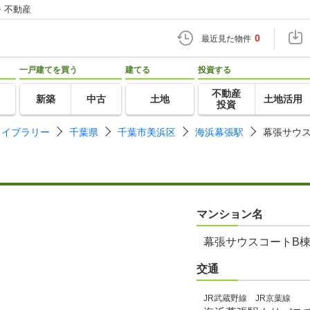
・不動産
0
最近見た物件
一戸建てを買う
建てる
投資する
不動産
新築
中古
土地
土地活用
投資
ライブラリー
千葉県
千葉市美浜区
海浜幕張駅
幕張サウス
マンション名
幕張サウスコートB
交通
JR武蔵野線 JR京葉線