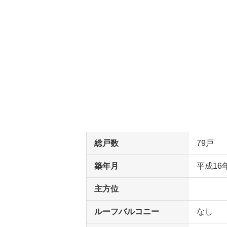
総戸数
79戸
築年月
平成16
主方位
ルーフバルコニー
なし