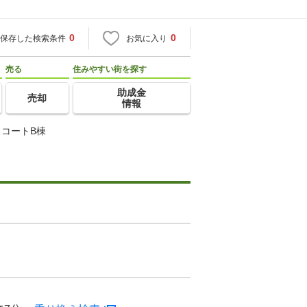
0
0
保存した検索条件
お気に入り
売る
住みやすい街を探す
助成金
売却
情報
コートB棟
棟