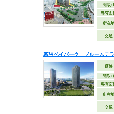
間取
専有面
所在
交通
幕張ベイパーク ブルームテ
価格
間取
専有面
所在
交通