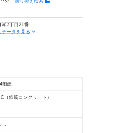
で7分
乗り換え検索
瀬2丁目21番
しデータを見る
14階建
RC（鉄筋コンクリート）
なし