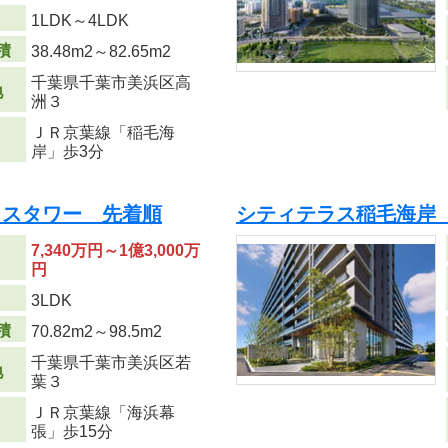
り
1LDK～4LDK
積
38.48m
2
～82.65m
2
千葉県千葉市美浜区高
地
洲３
ＪＲ京葉線「稲毛海
岸」歩3分
ラスタワー 先着順
シティテラス稲毛海岸
7,340万円～1億3,000万
円
り
3LDK
積
70.82m
2
～98.5m
2
千葉県千葉市美浜区若
地
葉３
ＪＲ京葉線「海浜幕
張」歩15分