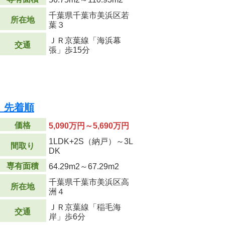
千葉県千葉市美浜区若
所在地
葉３
ＪＲ京葉線「海浜幕
交通
張」歩15分
 先着順
価格
5,090万円～5,690万円
1LDK+2S（納戸）～3L
間取り
DK
専有面積
64.29m
2
～67.29m
2
千葉県千葉市美浜区高
所在地
洲４
ＪＲ京葉線「稲毛海
交通
岸」歩6分