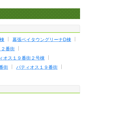
棟
幕張ベイタウングリーナD棟
１２番街
ィオス１９番街２号棟
番街
パティオス１９番街