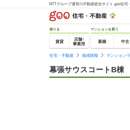
NTTグループ運営の不動産総合サイト goo住宅
借りる
マンションを買う
店舗･
賃貸
新築
中古
事業用
住宅・不動産
地域情報
マンション
幕張サウスコートB棟