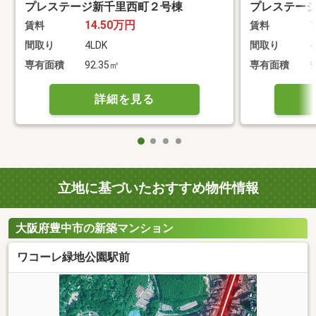
プレステージ新千里西町２号棟
プレステー
14.50万円
賃料
賃料
間取り
4LDK
間取り
4
専有面積
92.35㎡
専有面積
9
詳細を見る
立地に基づいたおすすめ物件情報
大阪府豊中市の新築マンション
ワコーレ緑地公園駅前