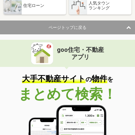
人気タウン
住宅ローン
ランキング
ページトップに戻る
goo住宅・不動産
アプリ
大手不動産サイト
物件
の
を
まとめて検索！