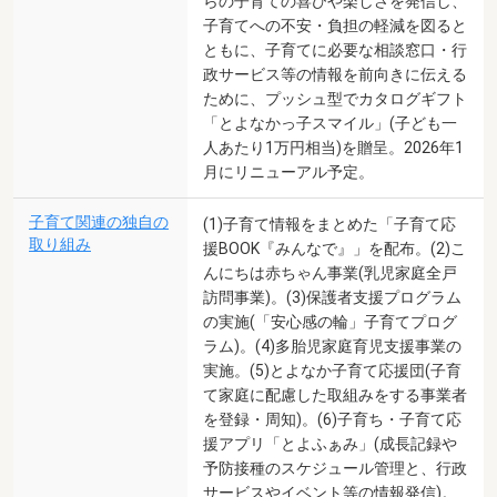
らの子育ての喜びや楽しさを発信し、
子育てへの不安・負担の軽減を図ると
ともに、子育てに必要な相談窓口・行
政サービス等の情報を前向きに伝える
ために、プッシュ型でカタログギフト
「とよなかっ子スマイル」(子ども一
人あたり1万円相当)を贈呈。2026年1
月にリニューアル予定。
子育て関連の独自の
(1)子育て情報をまとめた「子育て応
取り組み
援BOOK『みんなで』」を配布。(2)こ
んにちは赤ちゃん事業(乳児家庭全戸
訪問事業)。(3)保護者支援プログラム
の実施(「安心感の輪」子育てプログ
ラム)。(4)多胎児家庭育児支援事業の
実施。(5)とよなか子育て応援団(子育
て家庭に配慮した取組みをする事業者
を登録・周知)。(6)子育ち・子育て応
援アプリ「とよふぁみ」(成長記録や
予防接種のスケジュール管理と、行政
サービスやイベント等の情報発信)。