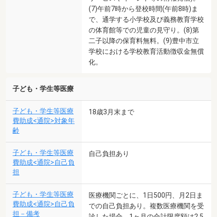
(7)午前7時から登校時間(午前8時)ま
で、通学する小学校及び義務教育学校
の体育館等での児童の見守り。(8)第
二子以降の保育料無料。(9)豊中市立
学校における学校教育活動徴収金無償
化。
子ども・学生等医療
子ども・学生等医療
18歳3月末まで
費助成<通院>対象年
齢
子ども・学生等医療
自己負担あり
費助成<通院>自己負
担
子ども・学生等医療
医療機関ごとに、1日500円、月2日ま
費助成<通院>自己負
での自己負担あり。複数医療機関を受
担－備考
診した場合、1ヶ月の合計限度額は2,5