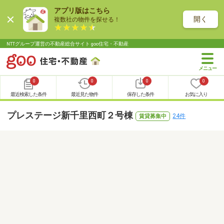
アプリ版はこちら
開く
複数社の物件を探せる！
NTTグループ運営の不動産総合サイト goo住宅・不動産
0
0
0
0
最近検索した条件
最近見た物件
保存した条件
お気に入り
プレステージ新千里西町２号棟
24件
賃貸募集中