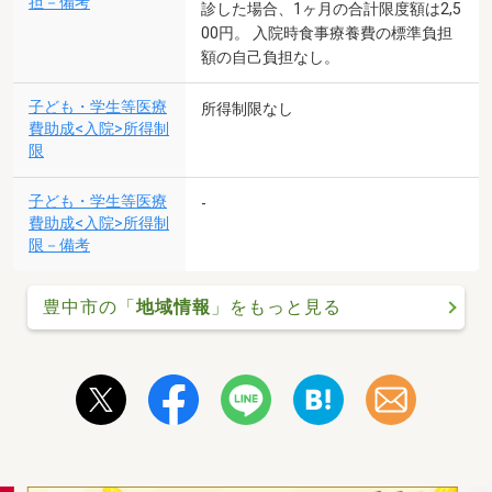
担－備考
診した場合、1ヶ月の合計限度額は2,5
00円。 入院時食事療養費の標準負担
額の自己負担なし。
子ども・学生等医療
所得制限なし
費助成<入院>所得制
限
子ども・学生等医療
-
費助成<入院>所得制
限－備考
豊中市の「
地域情報
」をもっと見る