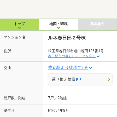
トップ
地図・環境
募集物件
マンション名
ルネ春日部２号棟
住所
埼玉県春日部市道口蛭田136番1号
春日部市の暮らしデータを見る
豊春駅より徒歩で3分
交通
乗り換え検索
総戸数／階建
7戸／2階建
築年月
昭和54年8月