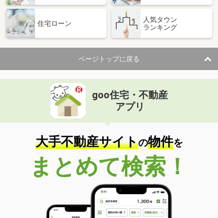
人気タウン
住宅ローン
ランキング
ページトップに戻る
goo住宅・不動産
アプリ
大手不動産サイト
物件
の
を
まとめて検索！