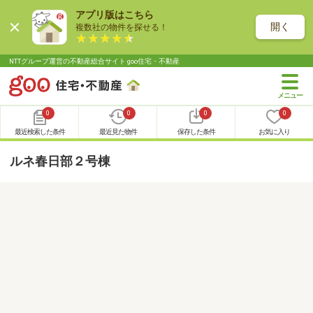
アプリ版はこちら
開く
複数社の物件を探せる！
NTTグループ運営の不動産総合サイト goo住宅・不動産
0
0
0
0
最近検索した条件
最近見た物件
保存した条件
お気に入り
ルネ春日部２号棟