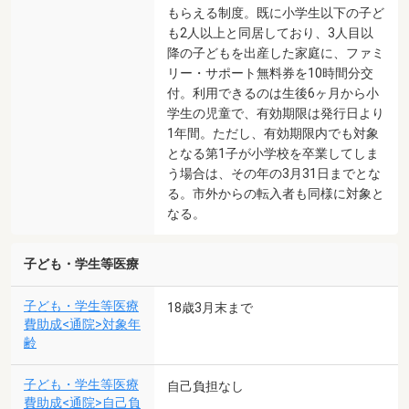
もらえる制度。既に小学生以下の子ど
も2人以上と同居しており、3人目以
降の子どもを出産した家庭に、ファミ
リー・サポート無料券を10時間分交
付。利用できるのは生後6ヶ月から小
学生の児童で、有効期限は発行日より
1年間。ただし、有効期限内でも対象
となる第1子が小学校を卒業してしま
う場合は、その年の3月31日までとな
る。市外からの転入者も同様に対象と
なる。
子ども・学生等医療
子ども・学生等医療
18歳3月末まで
費助成<通院>対象年
齢
子ども・学生等医療
自己負担なし
費助成<通院>自己負