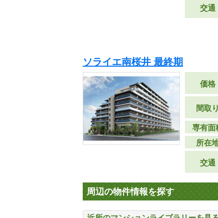
交通
ソライエ南桜井 最終期
価格
間取
専有面
所在
交通
周辺の物件情報を探す
近所のマンションライブラリーを見