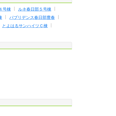
４号棟
ルネ春日部５号棟
棟
パブリデンス春日部豊春
とよはるサンハイツＣ棟