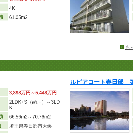
り
4K
積
61.05m2
も
ルピアコート春日部 
3,898万円～5,448万円
2LDK+S（納戸）～3LD
り
K
積
66.56m
2
～70.76m
2
地
埼玉県春日部市大衾