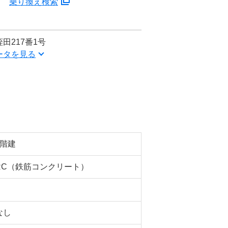
分
乗り換え検索
田217番1号
ータを見る
5階建
RC（鉄筋コンクリート）
なし