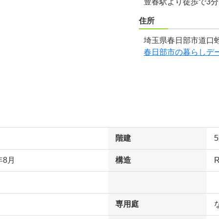
豊春駅より徒歩で3
住所
埼玉県春日部市道口蛭
春日部市の暮らしデ
階建
年8月
構造
専用庭