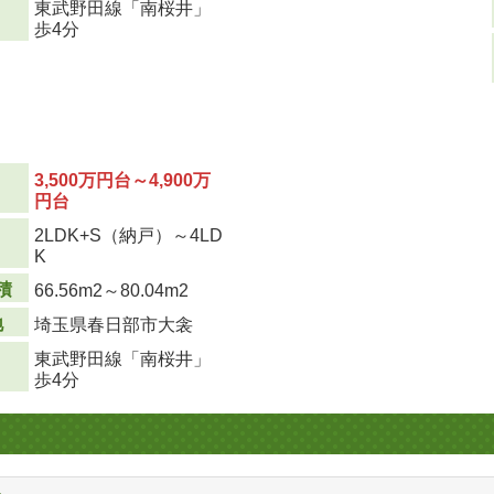
東武野田線「南桜井」
歩4分
3,500万円台～4,900万
円台
2LDK+S（納戸）～4LD
り
K
積
66.56m
2
～80.04m
2
地
埼玉県春日部市大衾
東武野田線「南桜井」
歩4分
る