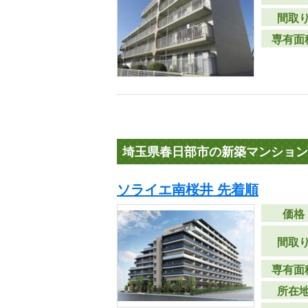
間取
専有面
埼玉県春日部市の新築マンション
ソライエ南桜井 先着順
価格
間取
専有面
所在