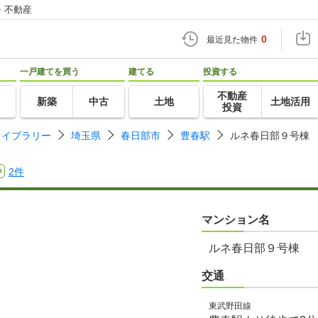
・不動産
0
最近見た物件
一戸建てを買う
建てる
投資する
不動産
新築
中古
土地
土地活用
投資
ライブラリー
埼玉県
春日部市
豊春駅
ルネ春日部９号棟
2件
中
マンション名
ルネ春日部９号棟
交通
東武野田線