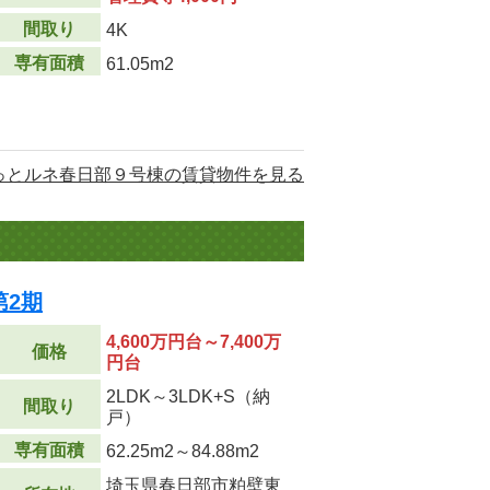
間取り
4K
専有面積
61.05m2
っとルネ春日部９号棟の賃貸物件を見る
第2期
4,600万円台～7,400万
価格
円台
2LDK～3LDK+S（納
間取り
戸）
専有面積
62.25m
2
～84.88m
2
埼玉県春日部市粕壁東