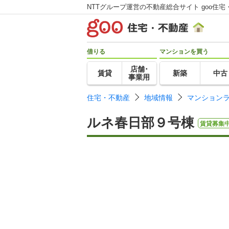
NTTグループ運営の不動産総合サイト goo住宅
借りる
マンションを買う
店舗･
賃貸
新築
中古
事業用
住宅・不動産
地域情報
マンション
ルネ春日部９号棟
賃貸募集