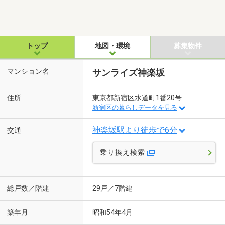
トップ
地図・環境
募集物件
マンション名
サンライズ神楽坂
住所
東京都新宿区水道町1番20号
新宿区の暮らしデータを見る
神楽坂駅より徒歩で6分
交通
乗り換え検索
総戸数／階建
29戸／7階建
築年月
昭和54年4月