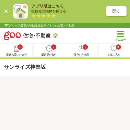
アプリ版はこちら
開く
複数社の物件を探せる！
NTTグループ運営の不動産総合サイト goo住宅・不動産
0
0
0
0
最近検索した条件
最近見た物件
保存した条件
お気に入り
サンライズ神楽坂