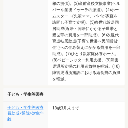
報の提供)。(3)産前産後支援事業(ヘル
パーや産後ドゥーラの派遣)。(4)ホー
ムスタート(先輩ママ、パパが家庭を
訪問し子育て支援)。(5)多世代近居同
居助成(近居・同居にかかる子世帯と
親世帯の費用を一部助成)。(6)次世代
育成転居助成(子育て世帯へ民間賃貸
住宅への住み替えにかかる費用を一部
助成)。(7)ひとり親家庭休養ホーム。
(8)ベビーシッター利用支援。(9)障害
児通所支援の利用者負担を軽減。(10)
障害児通所施設における給食費の負担
を軽減。
子ども・学生等医療
子ども・学生等医療
18歳3月末まで
費助成<通院>対象年
齢