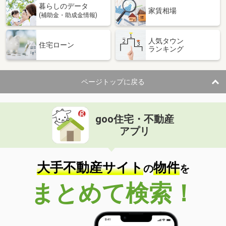
暮らしのデータ
家賃相場
(補助金・助成金情報)
人気タウン
住宅ローン
ランキング
ページトップに戻る
goo住宅・不動産
アプリ
大手不動産サイト
物件
の
を
まとめて検索！