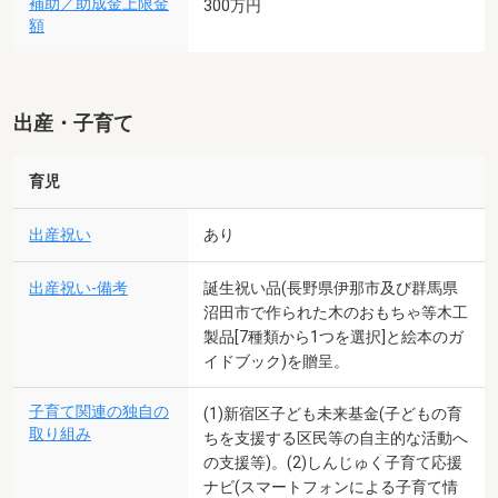
補助／助成金上限金
300万円
額
出産・子育て
育児
出産祝い
あり
出産祝い-備考
誕生祝い品(長野県伊那市及び群馬県
沼田市で作られた木のおもちゃ等木工
製品[7種類から1つを選択]と絵本のガ
イドブック)を贈呈。
子育て関連の独自の
(1)新宿区子ども未来基金(子どもの育
取り組み
ちを支援する区民等の自主的な活動へ
の支援等)。(2)しんじゅく子育て応援
ナビ(スマートフォンによる子育て情