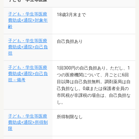
子ども・学生等医療
18歳3月末まで
費助成<通院>対象年
齢
子ども・学生等医療
自己負担あり
費助成<通院>自己負
担
子ども・学生等医療
1回300円の自己負担あり。ただし、1
費助成<通院>自己負
つの医療機関について、月ごとに6回
担－備考
目以降は自己負担無料。調剤薬局は自
己負担なし。0歳または保護者全員の
市民税が非課税の場合は、自己負担な
し。
子ども・学生等医療
所得制限なし
費助成<通院>所得制
限