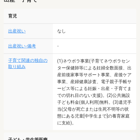
育児
出産祝い
なし
出産祝い-備考
-
子育て関連の独自の
(1)ネウボラ事業(子育てネウボラセン
取り組み
ター保健師等による妊婦全数面接、出
産前後家事等サポート事業、産後ケア
事業、産婦健康診査、電子親子手帳サ
ービス等による妊娠・出産・子育てま
での切れ目のない支援)。(2)公共施設
子ども料金(個人利用)無料。(3)遺児手
当(父母が死亡または生死不明等の状
態にある児童[中学生まで]の養育家庭
に支給)。
子ども・学生等医療