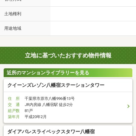
土地権利
用途地域
立地に基づいたおすすめ物件情報
近所のマンションライブラリーを見る
クイーンズレゾン八幡宿ステーションタワー
住 所
千葉県市原市八幡996番13号
交 通
JR内房線 八幡宿駅 徒歩2分
総戸数
81戸
築年月
平成20年2月
ダイアパレスライベックスタワー八幡宿