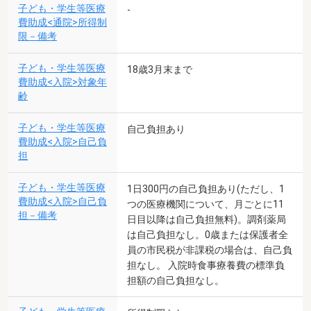
子ども・学生等医療
-
費助成<通院>所得制
限－備考
子ども・学生等医療
18歳3月末まで
費助成<入院>対象年
齢
子ども・学生等医療
自己負担あり
費助成<入院>自己負
担
子ども・学生等医療
1日300円の自己負担あり(ただし、1
費助成<入院>自己負
つの医療機関について、月ごとに11
担－備考
日目以降は自己負担無料)。調剤薬局
は自己負担なし。0歳または保護者全
員の市民税が非課税の場合は、自己負
担なし。 入院時食事療養費の標準負
担額の自己負担なし。