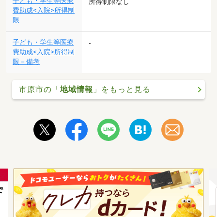
子ども・学生等医療
所得制限なし
費助成<入院>所得制
限
子ども・学生等医療
-
費助成<入院>所得制
限－備考
市原市の「
地域情報
」をもっと見る