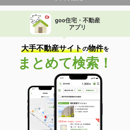
goo住宅・不動産
アプリ
大手不動産サイト
物件
の
を
まとめて検索！