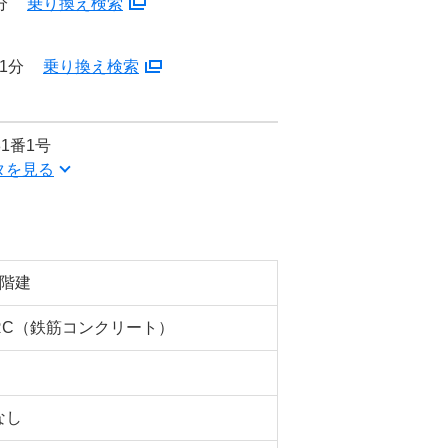
分
乗り換え検索
1分
乗り換え検索
1番1号
タを見る
9階建
RC（鉄筋コンクリート）
なし