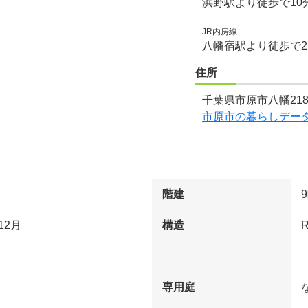
浜野駅より徒歩で10
JR内房線
八幡宿駅より徒歩で2
住所
千葉県市原市八幡218
市原市の暮らしデー
階建
12月
構造
専用庭