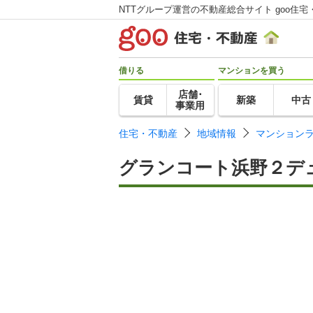
NTTグループ運営の不動産総合サイト goo住宅
借りる
マンションを買う
店舗･
賃貸
新築
中古
事業用
住宅・不動産
地域情報
マンション
グランコート浜野２デ