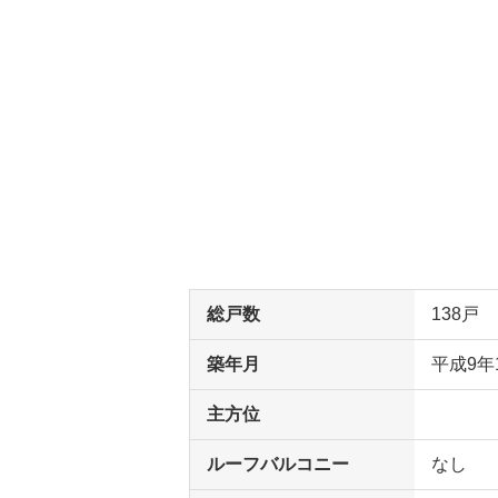
総戸数
138戸
築年月
平成9年
主方位
ルーフバルコニー
なし