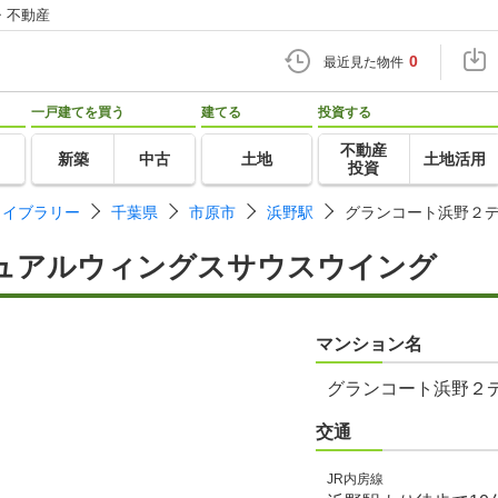
・不動産
0
最近見た物件
一戸建てを買う
建てる
投資する
不動産
新築
中古
土地
土地活用
投資
ライブラリー
千葉県
市原市
浜野駅
グランコート浜野２
ュアルウィングスサウスウイング
マンション名
グランコート浜野２
交通
JR内房線