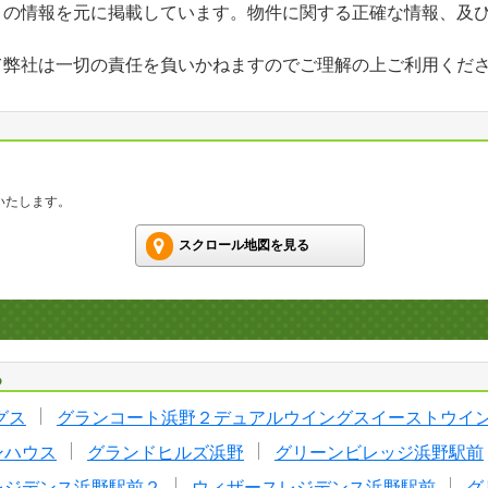
」の情報を元に掲載しています。物件に関する正確な情報、及
て弊社は一切の責任を負いかねますのでご理解の上ご利用くだ
いたします。
スクロール地図を見る
る
グス
グランコート浜野２デュアルウイングスイーストウイ
ンハウス
グランドヒルズ浜野
グリーンビレッジ浜野駅前
レジデンス浜野駅前２
ウィザースレジデンス浜野駅前
グ