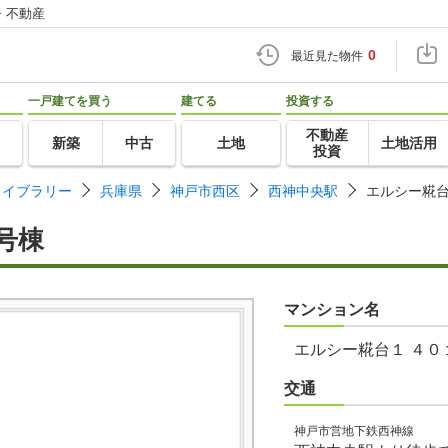
・不動産
0
最近見た物件
一戸建てを買う
建てる
投資する
不動産
新築
中古
土地
土地活用
投資
ライブラリー
兵庫県
神戸市西区
西神中央駅
エルシー糀台
号棟
マンション名
エルシー糀台１ ４０
交通
神戸市営地下鉄西神線