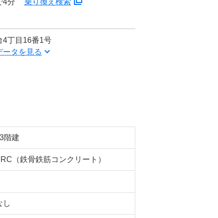
で4分
乗り換え検索
4丁目16番1号
データを見る
13階建
SRC（鉄骨鉄筋コンクリート）
なし