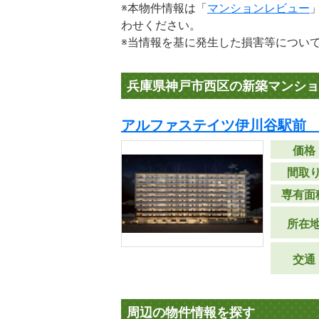
※本物件情報は「
マンションレビュー
わせください。
※当情報を基に発生した損害等につい
兵庫県神戸市西区の新築マンショ
アルファステイツ伊川谷駅前 
価格
間取
専有面
所在
交通
周辺の物件情報を探す