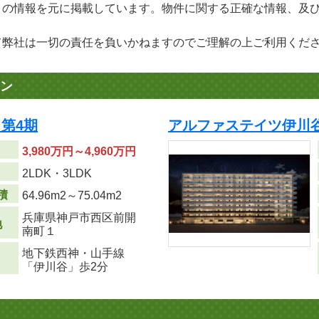
」の情報を元に掲載しています。物件に関する正確な情報、及
て弊社は一切の責任を負いかねますのでご理解の上ご利用くだ
ン
第4期
アルファステイツ伊川
3,980万円～4,960万円
り
2LDK・3LDK
積
64.96m
2
～75.04m
2
兵庫県神戸市西区前開
地
南町１
地下鉄西神・山手線
「伊川谷」歩2分