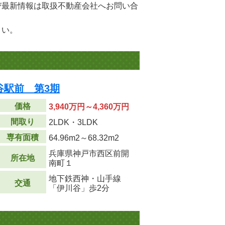
び最新情報は取扱不動産会社へお問い合
さい。
谷駅前 第3期
価格
3,940万円～4,360万円
間取り
2LDK・3LDK
専有面積
64.96m
2
～68.32m
2
兵庫県神戸市西区前開
所在地
南町１
地下鉄西神・山手線
交通
「伊川谷」歩2分