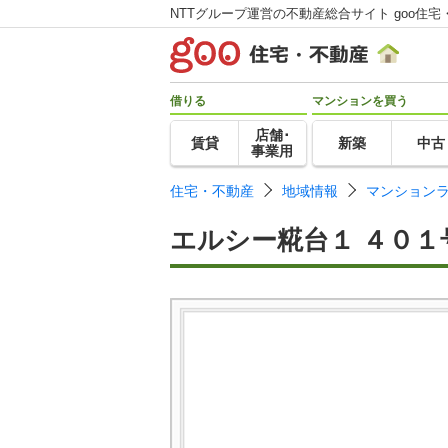
NTTグループ運営の不動産総合サイト goo住宅
借りる
マンションを買う
店舗･
賃貸
新築
中古
事業用
住宅・不動産
地域情報
マンション
エルシー糀台１ ４０１