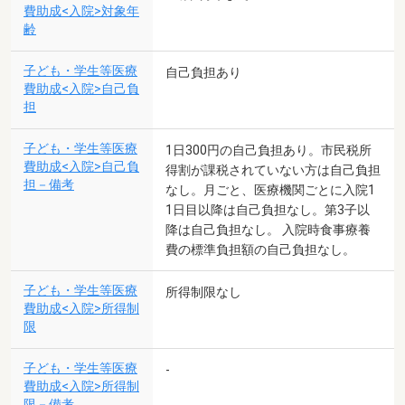
費助成<入院>対象年
齢
子ども・学生等医療
自己負担あり
費助成<入院>自己負
担
子ども・学生等医療
1日300円の自己負担あり。市民税所
費助成<入院>自己負
得割が課税されていない方は自己負担
担－備考
なし。月ごと、医療機関ごとに入院1
1日目以降は自己負担なし。第3子以
降は自己負担なし。 入院時食事療養
費の標準負担額の自己負担なし。
子ども・学生等医療
所得制限なし
費助成<入院>所得制
限
子ども・学生等医療
-
費助成<入院>所得制
限－備考