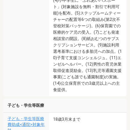
(4)小中学生に「ふれあいパスポー
ト」(対象施設を無料・割引で利用可
能)を配布。(5)ステップルームティー
チャーの配置等6つの取組み(第2次不
登校対策パッケージ)。(6)保育園での
医療的ケア児の受入。(7)こども発達
相談室の開設。(8)紙おむつのサブス
クリプションサービス。(9)施設利用
選考基準における多胎児への加点。(1
0)子育て支援コンシェルジュ。(11)エ
ンゼルヘルパー。(12)男性の育児休業
取得促進奨励金。(13)乳児等通園支援
事業(こども誰でも通園制度)の実施。
(14)公立保育所での3歳児以上への主
食提供。
子ども・学生等医療
子ども・学生等医療
18歳3月末まで
費助成<通院>対象年