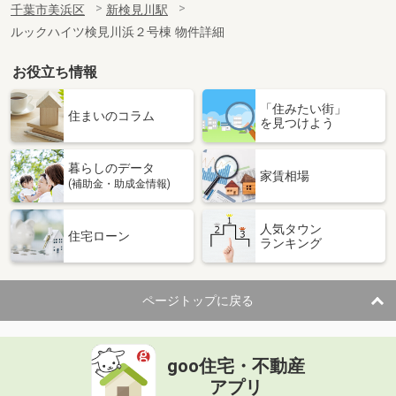
千葉市美浜区
新検見川駅
ルックハイツ検見川浜２号棟 物件詳細
お役立ち情報
「住みたい街」
住まいのコラム
を見つけよう
暮らしのデータ
家賃相場
(補助金・助成金情報)
人気タウン
住宅ローン
ランキング
ページトップに戻る
goo住宅・不動産
アプリ