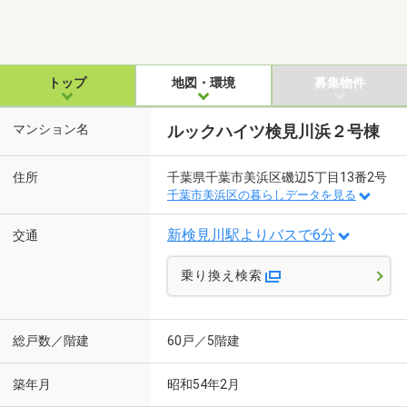
トップ
地図・環境
募集物件
マンション名
ルックハイツ検見川浜２号棟
住所
千葉県千葉市美浜区磯辺5丁目13番2号
千葉市美浜区の暮らしデータを見る
新検見川駅よりバスで6分
交通
乗り換え検索
総戸数／階建
60戸／5階建
築年月
昭和54年2月