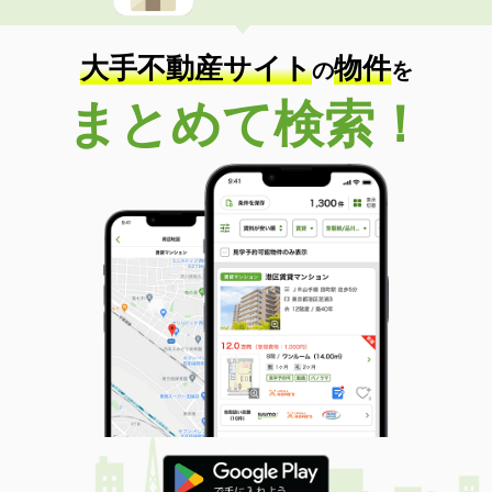
大手不動産サイト
物件
の
を
まとめて検索！