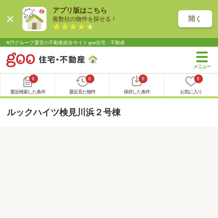
アプリ版はこちら
開く
複数社の物件を探せる！
NTTグループ運営の不動産総合サイト goo住宅・不動産
0
0
0
0
最近検索した条件
最近見た物件
保存した条件
お気に入り
ルックハイツ検見川浜２号棟