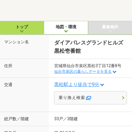
トップ
地図・環境
募集物件
マンション名
ダイアパレスグランドヒルズ
黒松壱番館
住所
宮城県仙台市泉区黒松3丁目12番8号
仙台市泉区の暮らしデータを見る
黒松駅より徒歩で9分
交通
乗り換え検索
総戸数／階建
33戸／3階建