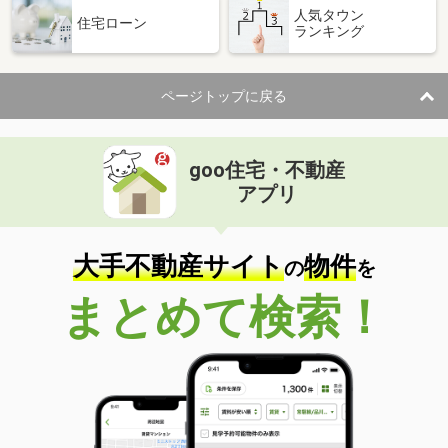
人気タウン
住宅ローン
ランキング
ページトップに戻る
goo住宅・不動産
アプリ
大手不動産サイト
物件
の
を
まとめて検索！