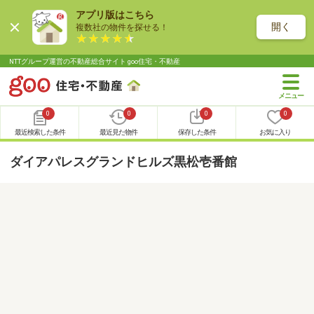
アプリ版はこちら
開く
複数社の物件を探せる！
NTTグループ運営の不動産総合サイト goo住宅・不動産
0
0
0
0
最近検索した条件
最近見た物件
保存した条件
お気に入り
ダイアパレスグランドヒルズ黒松壱番館