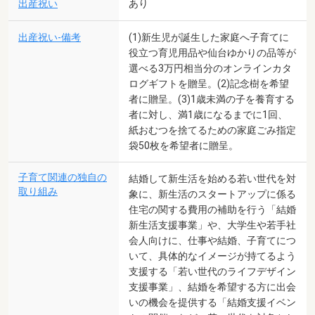
出産祝い
あり
出産祝い-備考
(1)新生児が誕生した家庭へ子育てに
役立つ育児用品や仙台ゆかりの品等が
選べる3万円相当分のオンラインカタ
ログギフトを贈呈。(2)記念樹を希望
者に贈呈。(3)1歳未満の子を養育する
者に対し、満1歳になるまでに1回、
紙おむつを捨てるための家庭ごみ指定
袋50枚を希望者に贈呈。
子育て関連の独自の
結婚して新生活を始める若い世代を対
取り組み
象に、新生活のスタートアップに係る
住宅の関する費用の補助を行う「結婚
新生活支援事業」や、大学生や若手社
会人向けに、仕事や結婚、子育てにつ
いて、具体的なイメージが持てるよう
支援する「若い世代のライフデザイン
支援事業」、結婚を希望する方に出会
いの機会を提供する「結婚支援イベン