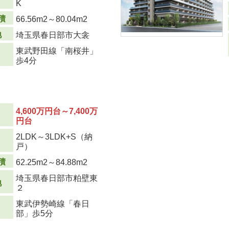
K
積
66.56m
2
～80.04m
2
地
埼玉県春日部市大衾
東武野田線「南桜井」
歩4分
4,600万円台～7,400万
円台
2LDK～3LDK+S（納
り
戸）
積
62.25m
2
～84.88m
2
埼玉県春日部市粕壁東
地
２
東武伊勢崎線「春日
部」歩5分