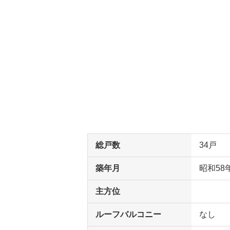
総戸数
34戸
築年月
昭和58
主方位
ルーフバルコニー
なし