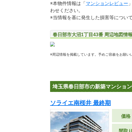
※本物件情報は「
マンションレビュー
わせください。
※当情報を基に発生した損害等につい
春日部市大沼1丁目43番 周辺地図情
※周辺情報を掲載しています。予めご容赦をお願い
埼玉県春日部市の新築マンション
ソライエ南桜井 最終期
価格
間取