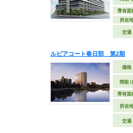
専有面
所在
交通
ルピアコート春日部 第2期
価格
間取
専有面
所在
交通