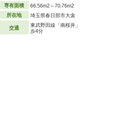
専有面積
66.56m
2
～70.76m
2
所在地
埼玉県春日部市大衾
東武野田線「南桜井」
交通
歩4分