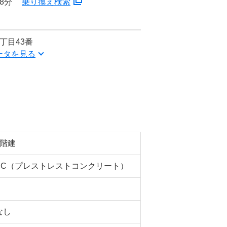
8分
乗り換え検索
丁目43番
ータを見る
5階建
PC（プレストレストコンクリート）
なし