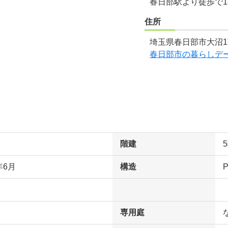
春日部駅より徒歩で1
住所
埼玉県春日部市大沼1
春日部市の暮らしデ
階建
年6月
構造
専用庭