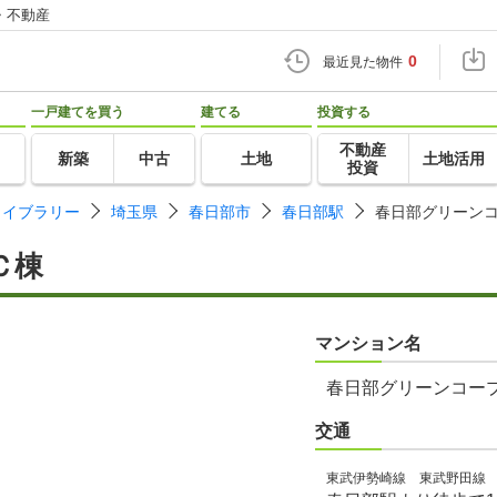
・不動産
0
最近見た物件
一戸建てを買う
建てる
投資する
不動産
新築
中古
土地
土地活用
投資
ライブラリー
埼玉県
春日部市
春日部駅
春日部グリーン
Ｃ棟
マンション名
春日部グリーンコー
交通
東武伊勢崎線 東武野田線