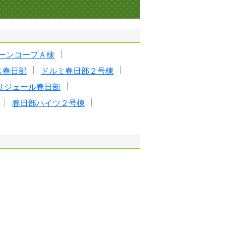
ーンコープＡ棟
ス春日部
ドルミ春日部２号棟
リジェール春日部
春日部ハイツ２号棟