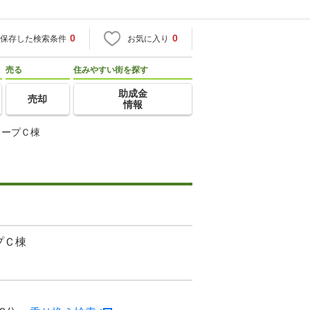
0
0
保存した検索条件
お気に入り
売る
住みやすい街を探す
助成金
売却
情報
コープＣ棟
プＣ棟