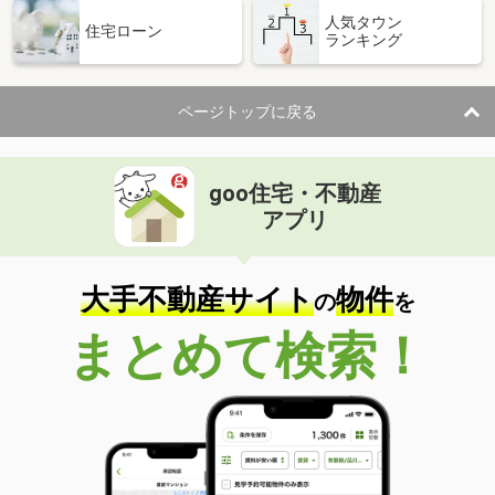
人気タウン
住宅ローン
ランキング
ページトップに戻る
goo住宅・不動産
アプリ
大手不動産サイト
物件
の
を
まとめて検索！