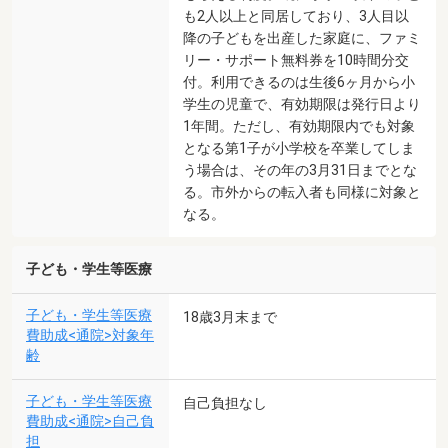
も2人以上と同居しており、3人目以
降の子どもを出産した家庭に、ファミ
リー・サポート無料券を10時間分交
付。利用できるのは生後6ヶ月から小
学生の児童で、有効期限は発行日より
1年間。ただし、有効期限内でも対象
となる第1子が小学校を卒業してしま
う場合は、その年の3月31日までとな
る。市外からの転入者も同様に対象と
なる。
子ども・学生等医療
子ども・学生等医療
18歳3月末まで
費助成<通院>対象年
齢
子ども・学生等医療
自己負担なし
費助成<通院>自己負
担