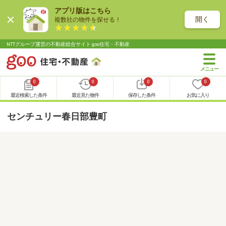
アプリ版はこちら
開く
複数社の物件を探せる！
NTTグループ運営の不動産総合サイト goo住宅・不動産
0
0
0
0
最近検索した条件
最近見た物件
保存した条件
お気に入り
センチュリー春日部豊町