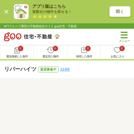
アプリ版はこちら
開く
複数社の物件を探せる！
NTTグループ運営の不動産総合サイト goo住宅・不動産
0
0
0
0
最近検索した条件
最近見た物件
保存した条件
お気に入り
リバーハイツ
334件
賃貸募集中