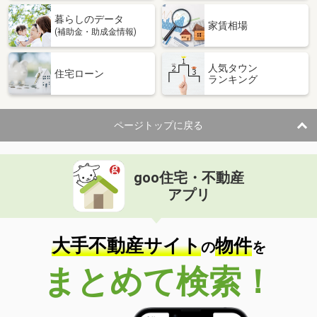
暮らしのデータ
家賃相場
(補助金・助成金情報)
人気タウン
住宅ローン
ランキング
ページトップに戻る
goo住宅・不動産
アプリ
大手不動産サイト
物件
の
を
まとめて検索！