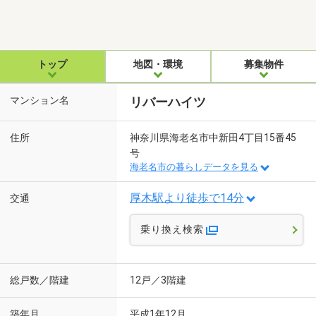
トップ
地図・環境
募集物件
マンション名
リバーハイツ
住所
神奈川県海老名市中新田4丁目15番45
号
海老名市の暮らしデータを見る
厚木駅より徒歩で14分
交通
乗り換え検索
総戸数／階建
12戸／3階建
築年月
平成1年12月