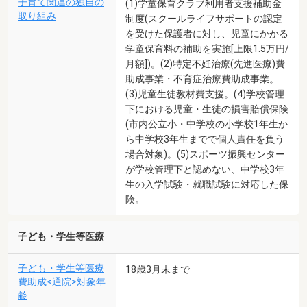
子育て関連の独自の
(1)学童保育クラブ利用者支援補助金
取り組み
制度(スクールライフサポートの認定
を受けた保護者に対し、児童にかかる
学童保育料の補助を実施[上限1.5万円/
月額])。(2)特定不妊治療(先進医療)費
助成事業・不育症治療費助成事業。
(3)児童生徒教材費支援。(4)学校管理
下における児童・生徒の損害賠償保険
(市内公立小・中学校の小学校1年生か
ら中学校3年生までで個人責任を負う
場合対象)。(5)スポーツ振興センター
が学校管理下と認めない、中学校3年
生の入学試験・就職試験に対応した保
険。
子ども・学生等医療
子ども・学生等医療
18歳3月末まで
費助成<通院>対象年
齢