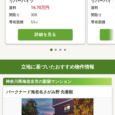
リバーハイツ
リバーハイ
16.70万円
賃料
賃料
間取り
3DK
間取り
1
専有面積
53㎡
専有面積
2
詳細を見る
立地に基づいたおすすめ物件情報
神奈川県海老名市の新築マンション
パークナード海老名さがみ野 先着順