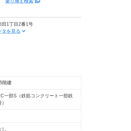
分
乗り換え検索
田1丁目2番1号
ータを見る
15階建
RC一部S（鉄筋コンクリート一部鉄
骨）
なし