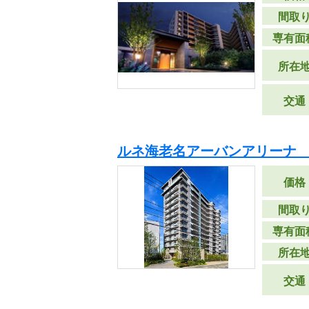
間取
専有面
所在
交通
ルネ海老名アーバンアリーナ 
価格
間取
専有面
所在
交通