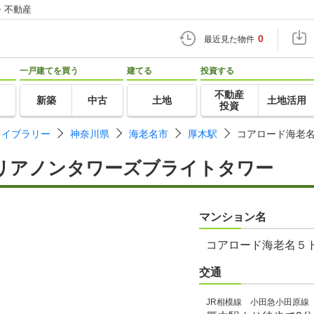
・不動産
0
最近見た物件
一戸建てを買う
建てる
投資する
不動産
新築
中古
土地
土地活用
投資
ライブラリー
神奈川県
海老名市
厚木駅
コアロード海老
リアノンタワーズブライトタワー
マンション名
コアロード海老名５
交通
JR相模線 小田急小田原線