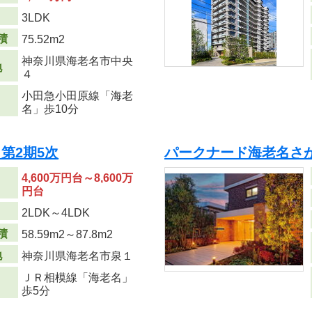
り
3LDK
積
75.52m
2
神奈川県海老名市中央
地
４
小田急小田原線「海老
名」歩10分
第2期5次
パークナード海老名さが
4,600万円台～8,600万
円台
り
2LDK～4LDK
積
58.59m
2
～87.8m
2
地
神奈川県海老名市泉１
ＪＲ相模線「海老名」
歩5分