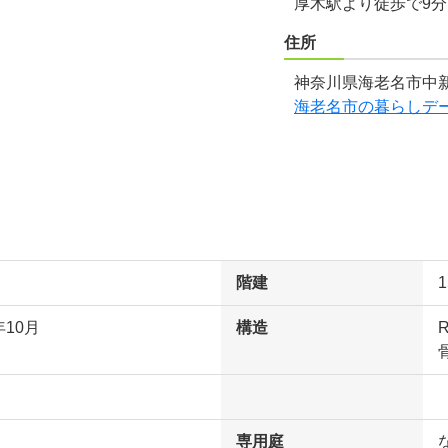
厚木駅より徒歩で9
住所
神奈川県海老名市中新
海老名市の暮らしデ
階建
年10月
構造
専用庭