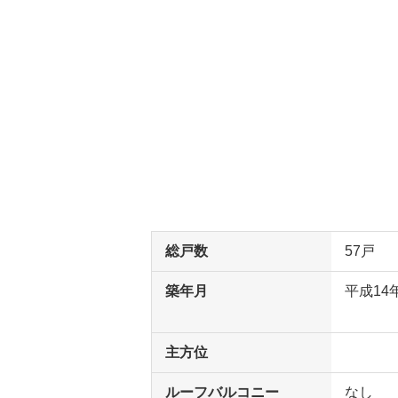
総戸数
57戸
築年月
平成14
主方位
ルーフバルコニー
なし