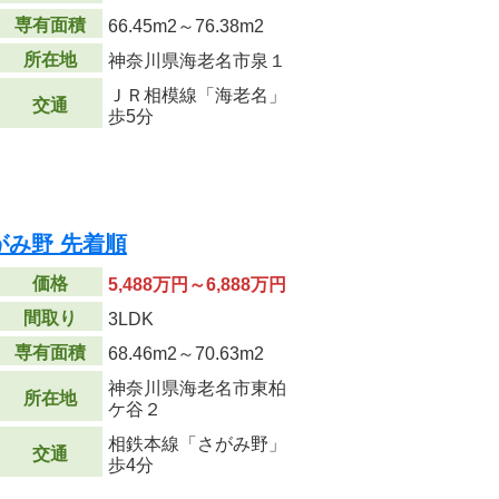
専有面積
66.45m
2
～76.38m
2
所在地
神奈川県海老名市泉１
ＪＲ相模線「海老名」
交通
歩5分
み野 先着順
価格
5,488万円～6,888万円
間取り
3LDK
専有面積
68.46m
2
～70.63m
2
神奈川県海老名市東柏
所在地
ケ谷２
相鉄本線「さがみ野」
交通
歩4分