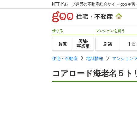
NTTグループ運営の不動産総合サイト goo住宅
借りる
マンションを買う
店舗･
賃貸
新築
中古
事業用
住宅・不動産
地域情報
マンション
コアロード海老名５ト