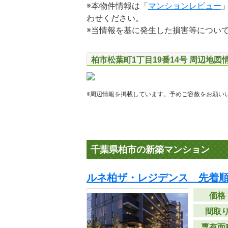
※本物件情報は「
マンションレビュー
わせください。
※当情報を基に発生した損害等につい
柏市松葉町1丁目19番14号 周辺地図
※周辺情報を掲載しています。予めご容赦をお願い
千葉県柏市の新築マンション
ルネ柏ザ・レジデンス 先着
価格
間取
専有面