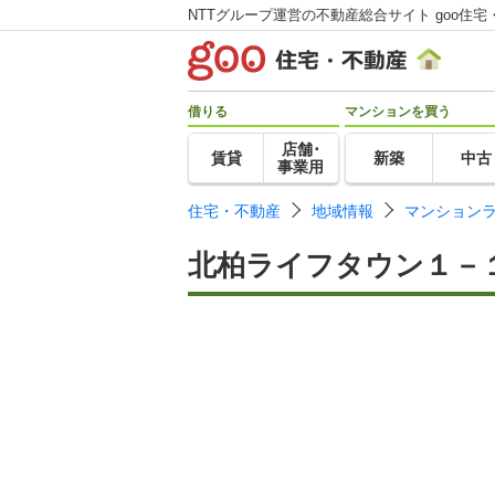
NTTグループ運営の不動産総合サイト goo住宅
借りる
マンションを買う
店舗･
賃貸
新築
中古
事業用
住宅・不動産
地域情報
マンション
北柏ライフタウン１－