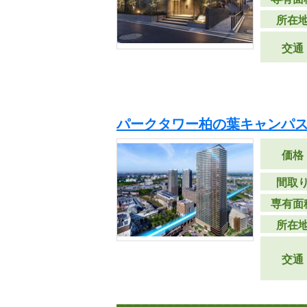
所在
交通
パークタワー柏の葉キャンパス
価格
間取
専有面
所在
交通