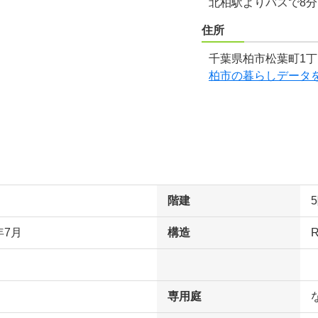
北柏駅よりバスで8
住所
千葉県柏市松葉町1丁目
柏市の暮らしデータ
階建
年7月
構造
専用庭