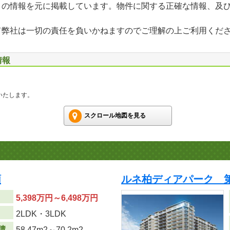
」の情報を元に掲載しています。物件に関する正確な情報、及
て弊社は一切の責任を負いかねますのでご理解の上ご利用くだ
情報
いたします。
スクロール地図を見る
順
ルネ柏ディアパーク 第
5,398万円～6,498万円
り
2LDK・3LDK
積
58.47m
2
～70.2m
2