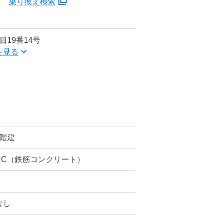
分
乗り換え検索
19番14号
を見る
5階建
RC（鉄筋コンクリート）
なし