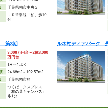
地
千葉県柏市中央２
ＪＲ常磐線「柏」歩10
分
 第3期
ルネ柏ディアパーク 
3,000万円台～2億8,000
万円台
り
1R～4LDK
積
24.68m
2
～102.57m
2
地
千葉県柏市柏
つくばエクスプレス
「柏の葉キャンパス」
歩1分