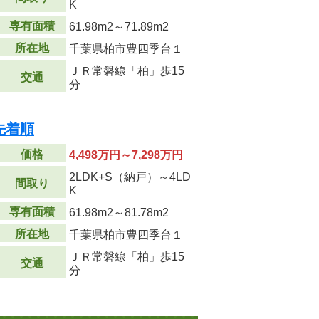
K
専有面積
61.98m
2
～71.89m
2
所在地
千葉県柏市豊四季台１
ＪＲ常磐線「柏」歩15
交通
分
先着順
価格
4,498万円～7,298万円
2LDK+S（納戸）～4LD
間取り
K
専有面積
61.98m
2
～81.78m
2
所在地
千葉県柏市豊四季台１
ＪＲ常磐線「柏」歩15
交通
分