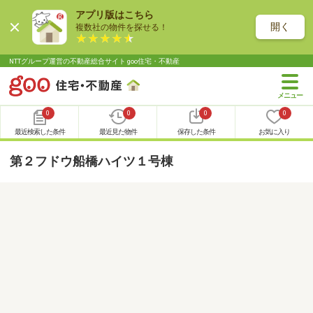
アプリ版はこちら
開く
複数社の物件を探せる！
NTTグループ運営の不動産総合サイト goo住宅・不動産
0
0
0
0
最近検索した条件
最近見た物件
保存した条件
お気に入り
第２フドウ船橋ハイツ１号棟