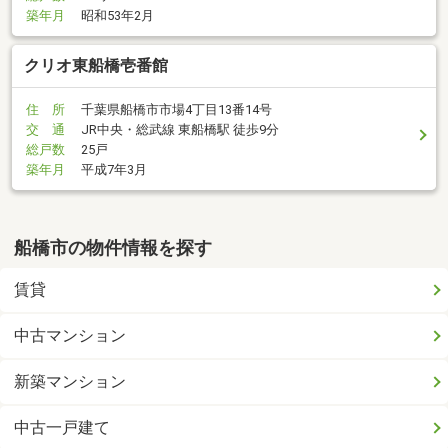
築年月
昭和53年2月
クリオ東船橋壱番館
住 所
千葉県船橋市市場4丁目13番14号
交 通
JR中央・総武線 東船橋駅 徒歩9分
総戸数
25戸
築年月
平成7年3月
船橋市の物件情報を探す
賃貸
中古マンション
新築マンション
中古一戸建て