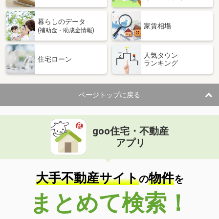
暮らしのデータ
家賃相場
(補助金・助成金情報)
人気タウン
住宅ローン
ランキング
ページトップに戻る
goo住宅・不動産
アプリ
大手不動産サイト
物件
の
を
まとめて検索！