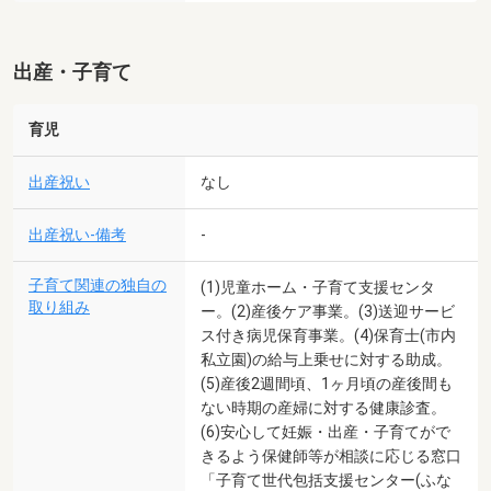
出産・子育て
育児
出産祝い
なし
出産祝い-備考
-
子育て関連の独自の
(1)児童ホーム・子育て支援センタ
取り組み
ー。(2)産後ケア事業。(3)送迎サービ
ス付き病児保育事業。(4)保育士(市内
私立園)の給与上乗せに対する助成。
(5)産後2週間頃、1ヶ月頃の産後間も
ない時期の産婦に対する健康診査。
(6)安心して妊娠・出産・子育てがで
きるよう保健師等が相談に応じる窓口
「子育て世代包括支援センター(ふな