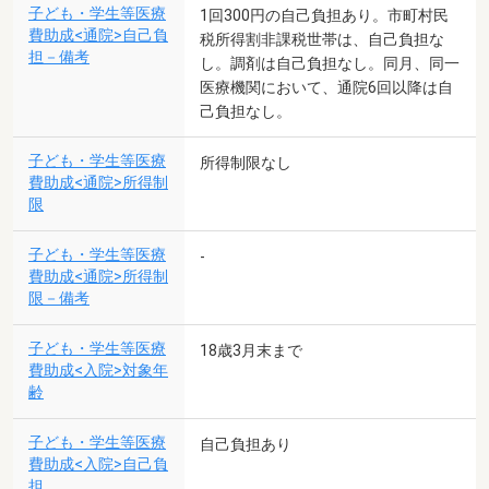
子ども・学生等医療
1回300円の自己負担あり。市町村民
費助成<通院>自己負
税所得割非課税世帯は、自己負担な
担－備考
し。調剤は自己負担なし。同月、同一
医療機関において、通院6回以降は自
己負担なし。
子ども・学生等医療
所得制限なし
費助成<通院>所得制
限
子ども・学生等医療
-
費助成<通院>所得制
限－備考
子ども・学生等医療
18歳3月末まで
費助成<入院>対象年
齢
子ども・学生等医療
自己負担あり
費助成<入院>自己負
担