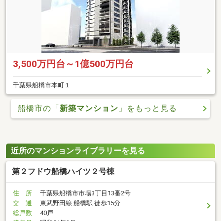
3,500万円台～1億500万円台
千葉県船橋市本町１
船橋市の「
新築マンション
」をもっと見る
近所のマンションライブラリーを見る
第２フドウ船橋ハイツ２号棟
住 所
千葉県船橋市市場3丁目13番2号
交 通
東武野田線 船橋駅 徒歩15分
総戸数
40戸