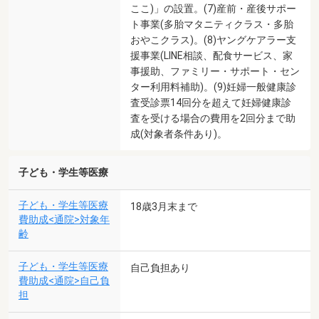
ここ)」の設置。(7)産前・産後サポー
ト事業(多胎マタニティクラス・多胎
おやこクラス)。(8)ヤングケアラー支
援事業(LINE相談、配食サービス、家
事援助、ファミリー・サポート・セン
ター利用料補助)。(9)妊婦一般健康診
査受診票14回分を超えて妊婦健康診
査を受ける場合の費用を2回分まで助
成(対象者条件あり)。
子ども・学生等医療
子ども・学生等医療
18歳3月末まで
費助成<通院>対象年
齢
子ども・学生等医療
自己負担あり
費助成<通院>自己負
担