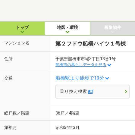
トップ
地図・環境
募集物件
マンション名
第２フドウ船橋ハイツ１号棟
住所
千葉県船橋市市場3丁目13番1号
船橋市の暮らしデータを見る
船橋駅より徒歩で13分
交通
乗り換え検索
総戸数／階建
36戸／4階建
築年月
昭和54年3月