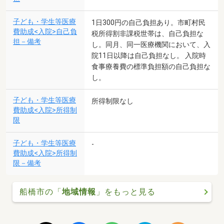
子ども・学生等医療
1日300円の自己負担あり。市町村民
費助成<入院>自己負
税所得割非課税世帯は、自己負担な
担－備考
し。同月、同一医療機関において、入
院11日以降は自己負担なし。 入院時
食事療養費の標準負担額の自己負担な
し。
子ども・学生等医療
所得制限なし
費助成<入院>所得制
限
子ども・学生等医療
-
費助成<入院>所得制
限－備考
船橋市の「
地域情報
」をもっと見る