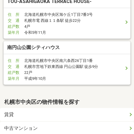
TOU-ASAHIGAOKA TERRACE HOUSE-
住 所
北海道札幌市中央区旭ケ丘1丁目7番3号
交 通
札幌市電 西線１１条駅 徒歩22分
総戸数
4戸
築年月
令和5年11月
南円山公園シティハウス
住 所
北海道札幌市中央区南六条西26丁目1番
交 通
札幌市営地下鉄東西線 円山公園駅 徒歩9分
総戸数
22戸
築年月
平成9年10月
札幌市中央区の物件情報を探す
賃貸
中古マンション