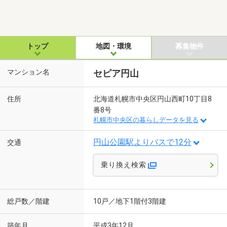
トップ
地図・環境
募集物件
マンション名
セピア円山
住所
北海道札幌市中央区円山西町10丁目8
番8号
札幌市中央区の暮らしデータを見る
円山公園駅よりバスで12分
交通
乗り換え検索
総戸数／階建
10戸／地下1階付3階建
築年月
平成3年12月