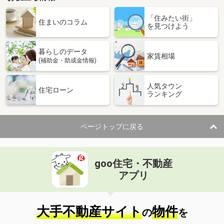
「住みたい街」
住まいのコラム
を見つけよう
暮らしのデータ
家賃相場
(補助金・助成金情報)
人気タウン
住宅ローン
ランキング
ページトップに戻る
goo住宅・不動産
アプリ
大手不動産サイト
物件
の
を