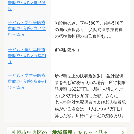
費助成<入院>自己負
担
子ども・学生等医療
初診時のみ、医科580円、歯科510円
費助成<入院>自己負
の自己負担あり。 入院時食事療養費
担－備考
の標準負担額の自己負担あり。
子ども・学生等医療
所得制限あり
費助成<入院>所得制
限
子ども・学生等医療
所得税法上の扶養親族(同一生計配偶
費助成<入院>所得制
者を含む)の数が0人の場合、所得制限
限－備考
限度額は622万円。以降1人増えるご
とに38万円を加算した額。さらに、
老人控除対象配偶者および老人扶養親
族がいる場合は、1人につき6万円加
算した額。所得には一定の控除あり。
札幌市中央区の「
地域情報
」をもっと見る