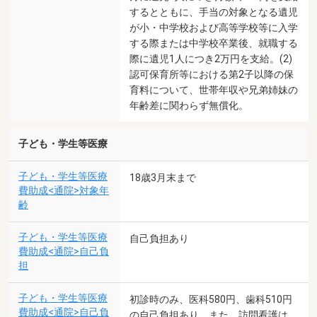
するとともに、手当の対象となる遺児
が小・中学校および高等学校等に入学
する際または中学校卒業後、就職する
際に遺児1人につき2万円を支給。(2)
認可保育所等における第2子以降の保
育料について、世帯年収や兄弟姉妹の
年齢差に関わらず無償化。
子ども・学生等医療
子ども・学生等医療
18歳3月末まで
費助成<通院>対象年
齢
子ども・学生等医療
自己負担あり
費助成<通院>自己負
担
子ども・学生等医療
初診時のみ、医科580円、歯科510円
費助成<通院>自己負
の自己負担あり。また、訪問看護は、