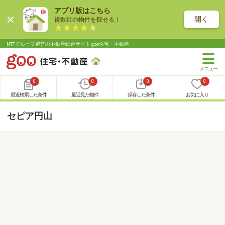
アプリ版はこちら
開く
複数社の物件を探せる！
NTTグループ運営の不動産総合サイト goo住宅・不動産
0
0
0
0
最近検索した条件
最近見た物件
保存した条件
お気に入り
セピア円山