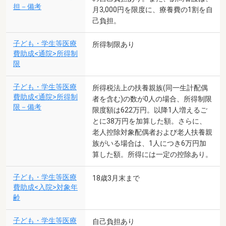
担－備考
月3,000円を限度に、療養費の1割を自
己負担。
子ども・学生等医療
所得制限あり
費助成<通院>所得制
限
子ども・学生等医療
所得税法上の扶養親族(同一生計配偶
費助成<通院>所得制
者を含む)の数が0人の場合、所得制限
限－備考
限度額は622万円。以降1人増えるご
とに38万円を加算した額。さらに、
老人控除対象配偶者および老人扶養親
族がいる場合は、1人につき6万円加
算した額。所得には一定の控除あり。
子ども・学生等医療
18歳3月末まで
費助成<入院>対象年
齢
子ども・学生等医療
自己負担あり