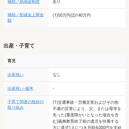
補助／助成金制度
あり
補助／助成金上限金
(1)50万円(2)140万円
額
出産・子育て
育児
出産祝い
なし
出産祝い-備考
-
子育て関連の独自の
(1)交通事故・労働災害およびその他
取り組み
不慮の災害により、父、または母等を
失った(重度障がいとなった場合を含
む)義務教育終了前の遺児を扶養する
方に遺児1人につき月額4,000円を支給