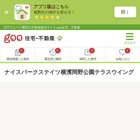
アプリ版はこちら
開く
複数社の物件を探せる！
NTTグループ運営の不動産総合サイト goo住宅・不動産
0
0
0
0
最近検索した条件
最近見た物件
保存した条件
お気に入り
ナイスパークステイツ横濱岡野公園テラスウイング