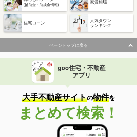
家賃相場
(補助金・助成金情報)
人気タウン
住宅ローン
ランキング
ページトップに戻る
goo住宅・不動産
アプリ
大手不動産サイト
物件
の
を
まとめて検索！