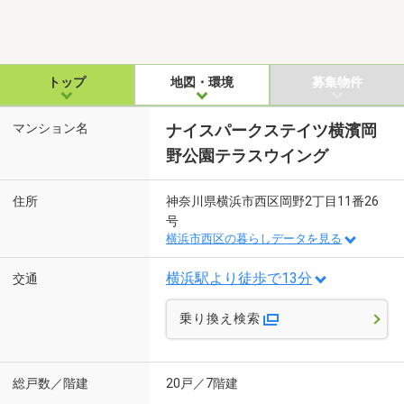
トップ
地図・環境
募集物件
マンション名
ナイスパークステイツ横濱岡
野公園テラスウイング
住所
神奈川県横浜市西区岡野2丁目11番26
号
横浜市西区の暮らしデータを見る
横浜駅より徒歩で13分
交通
乗り換え検索
総戸数／階建
20戸／7階建