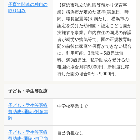
子育て関連の独自の
【横浜市私立幼稚園等預かり保育事
取り組み
業】横浜市が定めた基準(実施日、時
間、職員配置等)を満たし、横浜市の
認定を受けた幼稚園・認定こども園が
実施する事業。市内在住の園児の保護
者が就労や病気等で、園の正規教育時
間の前後に家庭で保育ができない場合
に、利用可能。3歳児～5歳児は無
料、満3歳児は、私学助成を受ける幼
稚園の場合月額9,000円、新制度に移
行した園の場合0円～9,000円。
子ども・学生等医療
子ども・学生等医療
中学校卒業まで
費助成<通院>対象年
齢
子ども・学生等医療
自己負担なし
費助成<通院>自己負