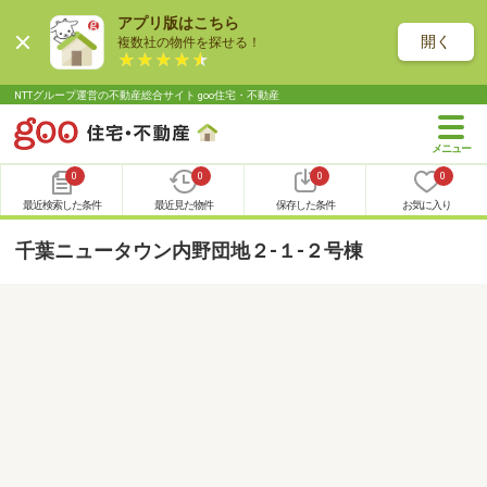
アプリ版はこちら
開く
複数社の物件を探せる！
NTTグループ運営の不動産総合サイト goo住宅・不動産
0
0
0
0
最近検索した条件
最近見た物件
保存した条件
お気に入り
千葉ニュータウン内野団地２-１-２号棟