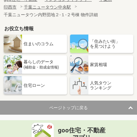
印西市
千葉ニュータウン中央駅
千葉ニュータウン内野団地２-１-２号棟 物件詳細
お役立ち情報
「住みたい街」
住まいのコラム
を見つけよう
暮らしのデータ
家賃相場
(補助金・助成金情報)
人気タウン
住宅ローン
ランキング
ページトップに戻る
goo住宅・不動産