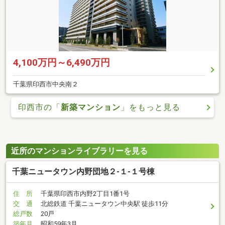
4,100万円～6,490万円
千葉県印西市中央南２
印西市の「
新築マンション
」をもっと見る
近所のマンションライブラリーを見る
千葉ニュータウン内野団地２-１-１号棟
住 所
千葉県印西市内野2丁目1番1号
交 通
北総鉄道 千葉ニュータウン中央駅 徒歩11分
総戸数
20戸
築年月
昭和59年3月