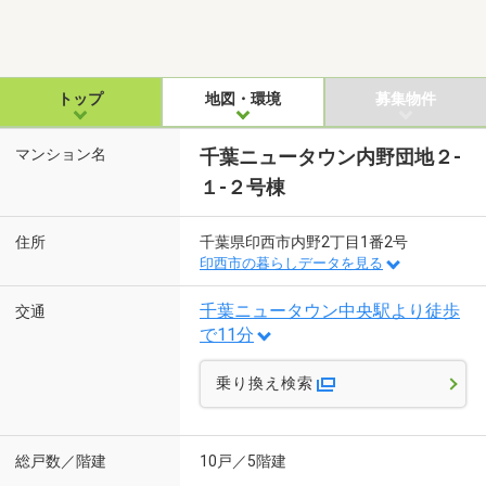
トップ
地図・環境
募集物件
マンション名
千葉ニュータウン内野団地２-
１-２号棟
住所
千葉県印西市内野2丁目1番2号
印西市の暮らしデータを見る
千葉ニュータウン中央駅より徒歩
交通
で11分
乗り換え検索
総戸数／階建
10戸／5階建