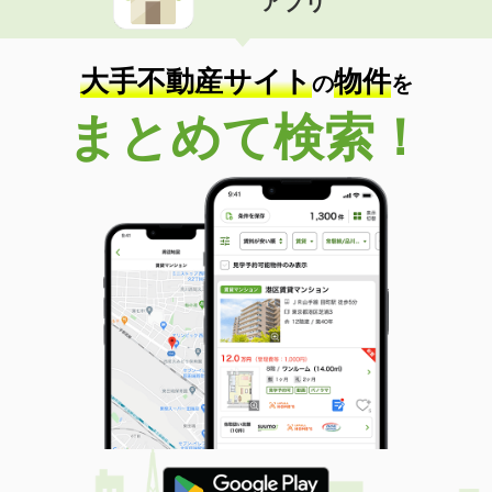
アプリ
大手不動産サイト
物件
の
を
まとめて検索！