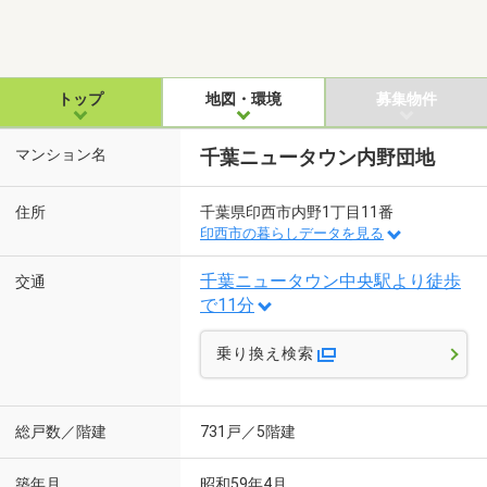
トップ
地図・環境
募集物件
マンション名
千葉ニュータウン内野団地
住所
千葉県印西市内野1丁目11番
印西市の暮らしデータを見る
千葉ニュータウン中央駅より徒歩
交通
で11分
乗り換え検索
総戸数／階建
731戸／5階建
築年月
昭和59年4月