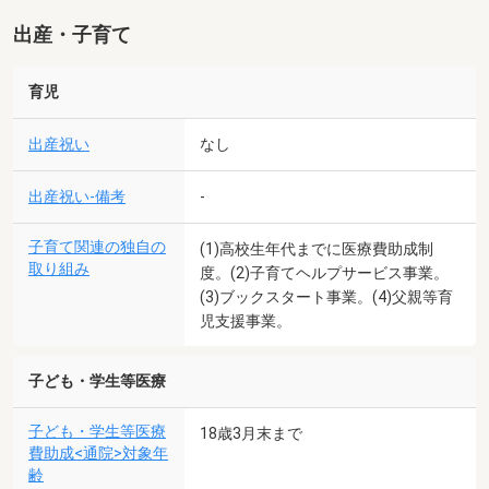
出産・子育て
育児
出産祝い
なし
出産祝い-備考
-
子育て関連の独自の
(1)高校生年代までに医療費助成制
取り組み
度。(2)子育てヘルプサービス事業。
(3)ブックスタート事業。(4)父親等育
児支援事業。
子ども・学生等医療
子ども・学生等医療
18歳3月末まで
費助成<通院>対象年
齢