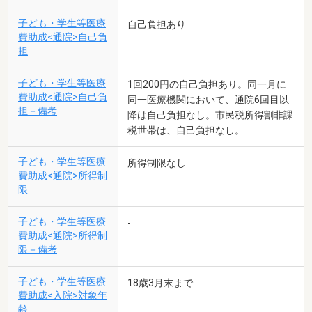
子ども・学生等医療
自己負担あり
費助成<通院>自己負
担
子ども・学生等医療
1回200円の自己負担あり。同一月に
費助成<通院>自己負
同一医療機関において、通院6回目以
担－備考
降は自己負担なし。市民税所得割非課
税世帯は、自己負担なし。
子ども・学生等医療
所得制限なし
費助成<通院>所得制
限
子ども・学生等医療
-
費助成<通院>所得制
限－備考
子ども・学生等医療
18歳3月末まで
費助成<入院>対象年
齢