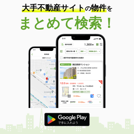
大手不動産サイト
物件
の
を
まとめて検索！