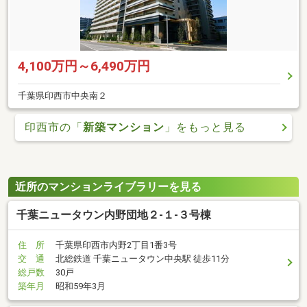
4,100万円～6,490万円
千葉県印西市中央南２
印西市の「
新築マンション
」をもっと見る
近所のマンションライブラリーを見る
千葉ニュータウン内野団地２-１-３号棟
住 所
千葉県印西市内野2丁目1番3号
交 通
北総鉄道 千葉ニュータウン中央駅 徒歩11分
総戸数
30戸
築年月
昭和59年3月