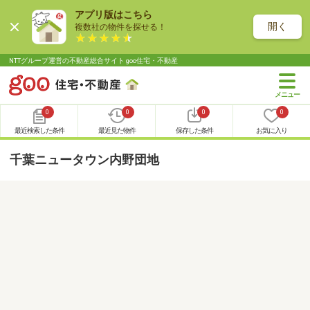
アプリ版はこちら
開く
複数社の物件を探せる！
NTTグループ運営の不動産総合サイト goo住宅・不動産
0
0
0
0
最近検索した条件
最近見た物件
保存した条件
お気に入り
千葉ニュータウン内野団地