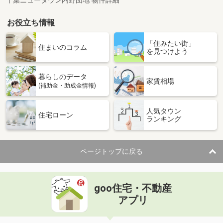
千葉ニュータウン内野団地 物件詳細
お役立ち情報
「住みたい街」
住まいのコラム
を見つけよう
暮らしのデータ
家賃相場
(補助金・助成金情報)
人気タウン
住宅ローン
ランキング
ページトップに戻る
goo住宅・不動産
アプリ