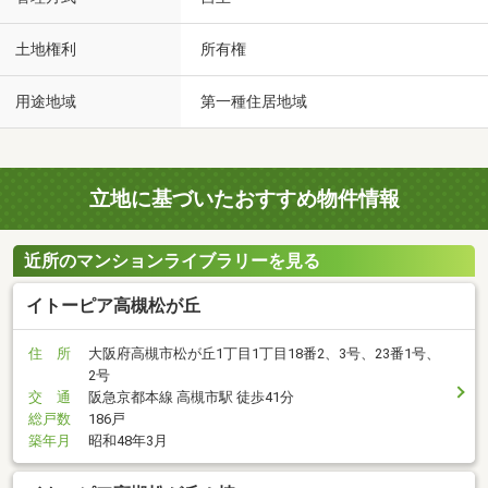
土地権利
所有権
用途地域
第一種住居地域
立地に基づいたおすすめ物件情報
近所のマンションライブラリーを見る
イトーピア高槻松が丘
住 所
大阪府高槻市松が丘1丁目1丁目18番2、3号、23番1号、
2号
交 通
阪急京都本線 高槻市駅 徒歩41分
総戸数
186戸
築年月
昭和48年3月