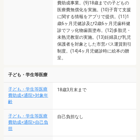
費助成事業。(9)18歳までの子どもの
医療費無償化を実施。(10)子育て支援
に関する情報をアプリで提供。(11)1
歳6ヶ月児健診及び2歳6ヶ月児歯科健
診でフッ化物歯面塗布。(12)多胎児・
未熟児教室の実施。(13)妊婦及び乳児
保護者を対象とした市営バス運賃割引
制度。(14)4ヶ月児健診時に絵本の贈
呈。
子ども・学生等医療
子ども・学生等医療
18歳3月末まで
費助成<通院>対象年
齢
子ども・学生等医療
自己負担なし
費助成<通院>自己負
担