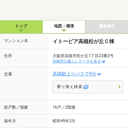
トップ
地図・環境
募集物件
マンション名
イトーピア高槻松が丘Ｃ棟
住所
大阪府高槻市松が丘1丁目23番2号
高槻市の暮らしデータを見る
高槻駅よりバスで9分
交通
乗り換え検索
総戸数／階建
16戸／2階建
築年月
昭和49年3月