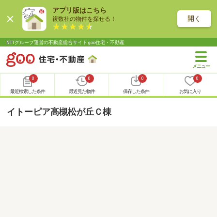
アプリ版はこちら
開く
複数社の物件を探せる！
NTTグループ運営の不動産総合サイト goo住宅・不動産
0
0
0
0
最近検索した条件
最近見た物件
保存した条件
お気に入り
イトーピア高槻松が丘Ｃ棟