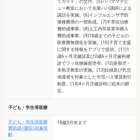
てガイド」の交付。(5)パパママデビ
ュー教室において先輩パパ講師による
講話を実施。(6)インフルエンザ予防
接種費用の一部助成。(7)不育症治療
費助成事業。(8)人工内耳装置等購入
費助成事業。(9)18歳までの子どもの
医療費無償化を実施。(10)子育て支援
に関する情報をアプリで提供。(11)1
歳6ヶ月児健診及び2歳6ヶ月児歯科健
診でフッ化物歯面塗布。(12)多胎児・
未熟児教室の実施。(13)妊婦及び乳児
保護者を対象とした市営バス運賃割引
制度。(14)4ヶ月児健診時に絵本の贈
呈。
子ども・学生等医療
子ども・学生等医療
18歳3月末まで
費助成<通院>対象年
齢