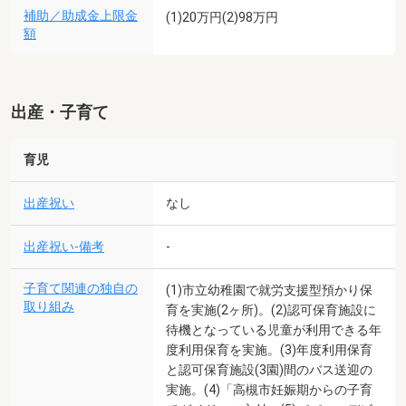
補助／助成金上限金
(1)20万円(2)98万円
額
出産・子育て
育児
出産祝い
なし
出産祝い-備考
-
子育て関連の独自の
(1)市立幼稚園で就労支援型預かり保
取り組み
育を実施(2ヶ所)。(2)認可保育施設に
待機となっている児童が利用できる年
度利用保育を実施。(3)年度利用保育
と認可保育施設(3園)間のバス送迎の
実施。(4)「高槻市妊娠期からの子育