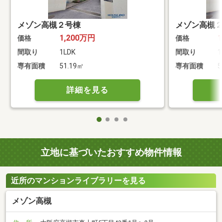
メゾン高槻２号棟
メゾン高槻
1,200万円
価格
価格
間取り
1LDK
間取り
1
専有面積
51.19㎡
専有面積
5
詳細を見る
立地に基づいたおすすめ物件情報
近所のマンションライブラリーを見る
メゾン高槻