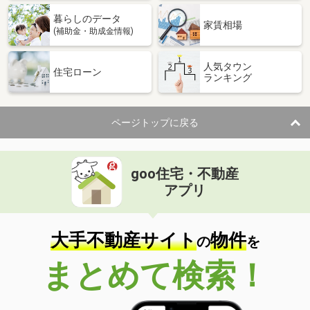
暮らしのデータ
家賃相場
(補助金・助成金情報)
人気タウン
住宅ローン
ランキング
ページトップに戻る
goo住宅・不動産
アプリ
大手不動産サイト
物件
の
を
まとめて検索！