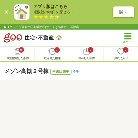
アプリ版はこちら
開く
複数社の物件を探せる！
NTTグループ運営の不動産総合サイト goo住宅・不動産
0
0
0
0
最近検索した条件
最近見た物件
保存した条件
お気に入り
メゾン高槻２号棟
4件
中古販売中