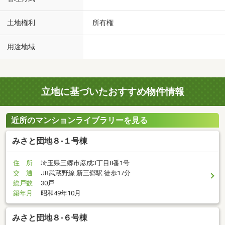
土地権利
所有権
用途地域
立地に基づいたおすすめ物件情報
近所のマンションライブラリーを見る
みさと団地８-１号棟
住 所
埼玉県三郷市彦成3丁目8番1号
交 通
JR武蔵野線 新三郷駅 徒歩17分
総戸数
30戸
築年月
昭和49年10月
みさと団地８-６号棟