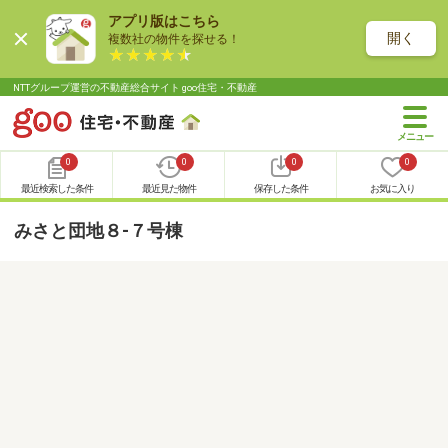
アプリ版はこちら
開く
複数社の物件を探せる！
NTTグループ運営の不動産総合サイト goo住宅・不動産
0
0
0
0
最近検索した条件
最近見た物件
保存した条件
お気に入り
みさと団地８-７号棟