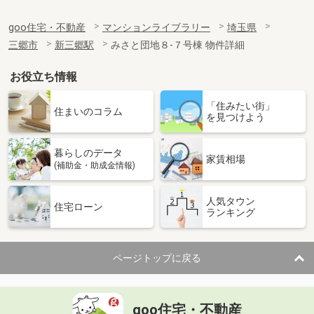
goo住宅・不動産
マンションライブラリー
埼玉県
三郷市
新三郷駅
みさと団地８-７号棟 物件詳細
お役立ち情報
「住みたい街」
住まいのコラム
を見つけよう
暮らしのデータ
家賃相場
(補助金・助成金情報)
人気タウン
住宅ローン
ランキング
ページトップに戻る
goo住宅・不動産