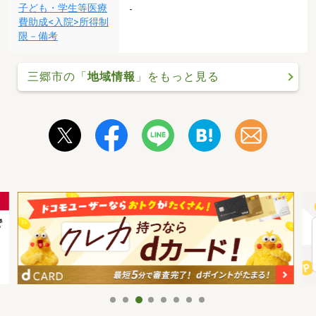
子ども・学生等医療
-
費助成<入院>所得制
限－備考
三郷市の「
地域情報
」をもっと見る