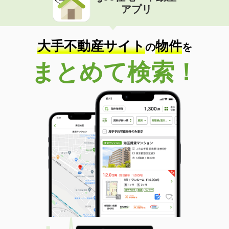
アプリ
大手不動産サイト
物件
の
を
まとめて検索！