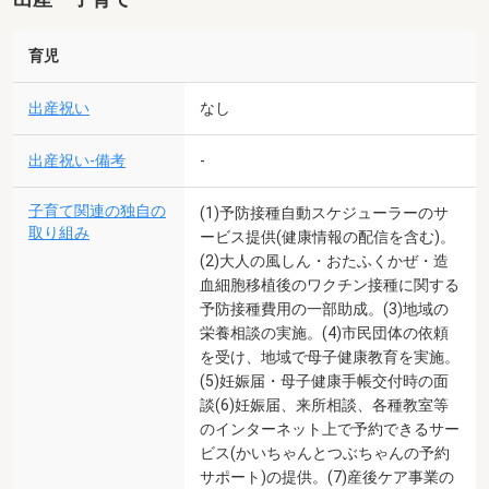
育児
出産祝い
なし
出産祝い-備考
-
子育て関連の独自の
(1)予防接種自動スケジューラーのサ
取り組み
ービス提供(健康情報の配信を含む)。
(2)大人の風しん・おたふくかぜ・造
血細胞移植後のワクチン接種に関する
予防接種費用の一部助成。(3)地域の
栄養相談の実施。(4)市民団体の依頼
を受け、地域で母子健康教育を実施。
(5)妊娠届・母子健康手帳交付時の面
談(6)妊娠届、来所相談、各種教室等
のインターネット上で予約できるサー
ビス(かいちゃんとつぶちゃんの予約
サポート)の提供。(7)産後ケア事業の