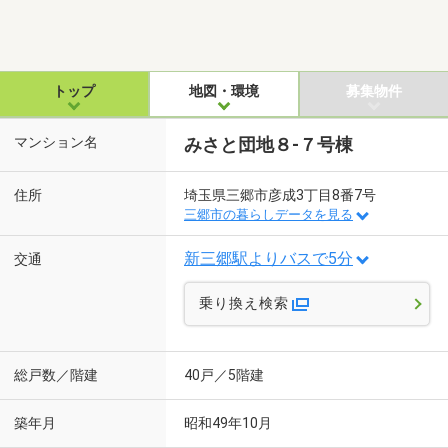
トップ
地図・環境
募集物件
マンション名
みさと団地８-７号棟
住所
埼玉県三郷市彦成3丁目8番7号
三郷市の暮らしデータを見る
新三郷駅よりバスで5分
交通
乗り換え検索
総戸数／階建
40戸／5階建
築年月
昭和49年10月