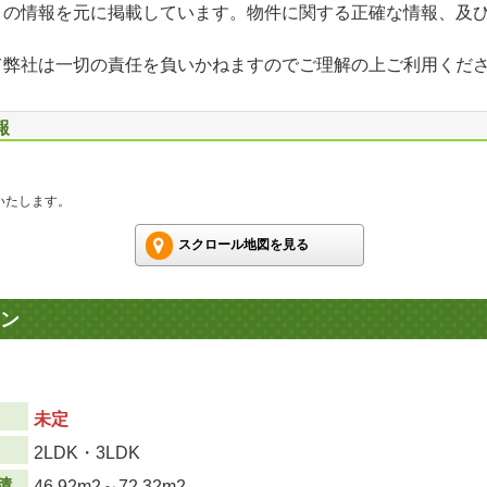
」の情報を元に掲載しています。物件に関する正確な情報、及
て弊社は一切の責任を負いかねますのでご理解の上ご利用くだ
報
いたします。
スクロール地図を見る
ン
未定
り
2LDK・3LDK
積
46.92m
2
～72.32m
2