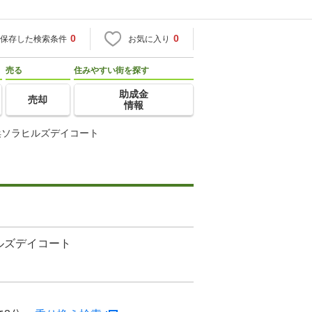
0
0
保存した検索条件
お気に入り
売る
住みやすい街を探す
助成金
売却
情報
浜ソラヒルズデイコート
ルズデイコート