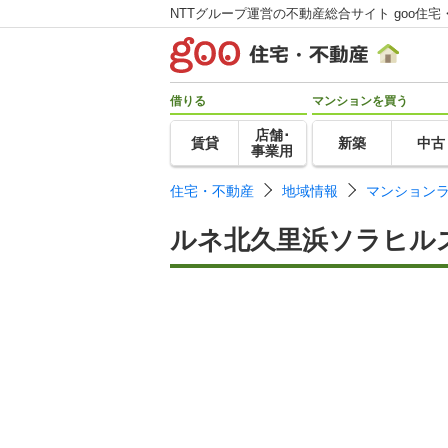
NTTグループ運営の不動産総合サイト goo住宅
借りる
マンションを買う
店舗･
賃貸
新築
中古
事業用
住宅・不動産
地域情報
マンション
ルネ北久里浜ソラヒル