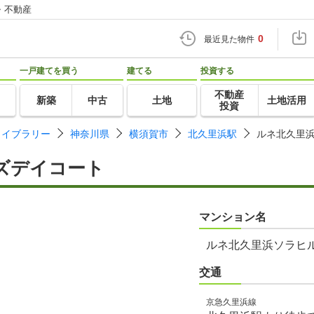
・不動産
0
最近見た物件
一戸建てを買う
建てる
投資する
不動産
新築
中古
土地
土地活用
投資
ライブラリー
神奈川県
横須賀市
北久里浜駅
ルネ北久里
ズデイコート
マンション名
ルネ北久里浜ソラヒ
交通
京急久里浜線