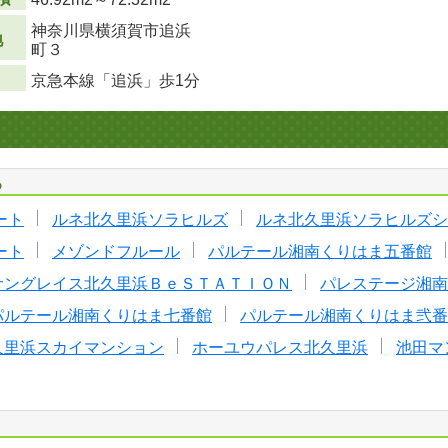
神奈川県横須賀市追浜
地
町３
京急本線「追浜」歩1分
る
ート
ルネ北久里浜ソラヒルズ
ルネ北久里浜ソラヒルズシ
ート
メゾンドフルール
パルテール湘南くりはま五番館
サングレイス北久里浜ＢｅＳＴＡＴＩＯＮ
パレステージ湘南
パルテール湘南くりはま七番館
パルテール湘南くりはま弐番
久里浜スカイマンション
ホーユウパレス北久里浜
池田マ