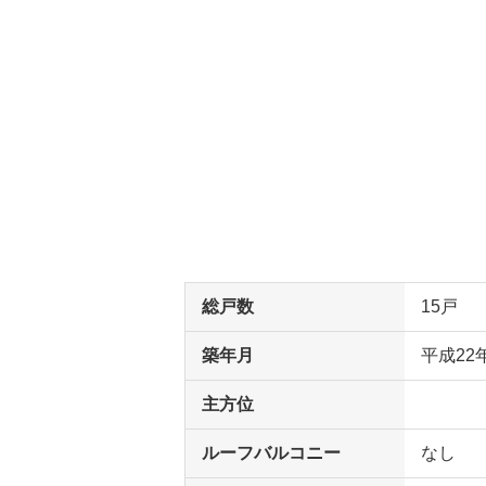
総戸数
15戸
築年月
平成22
主方位
ルーフバルコニー
なし