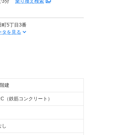
で3分
乗り換え検索
町5丁目3番
ータを見る
5階建
RC（鉄筋コンクリート）
なし