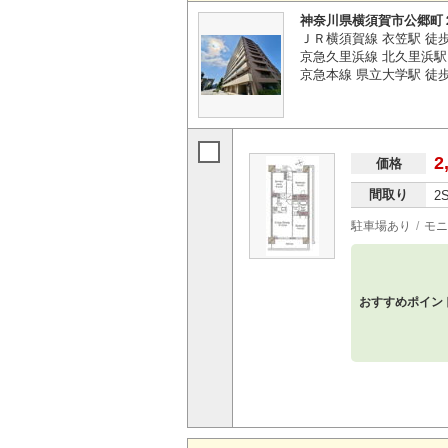
神奈川県横須賀市公郷町
ＪＲ横須賀線 衣笠駅 徒
京急久里浜線 北久里浜駅 
京急本線 県立大学駅 徒歩
2
価格
間取り
2
駐車場あり
モニ
おすすめポイン