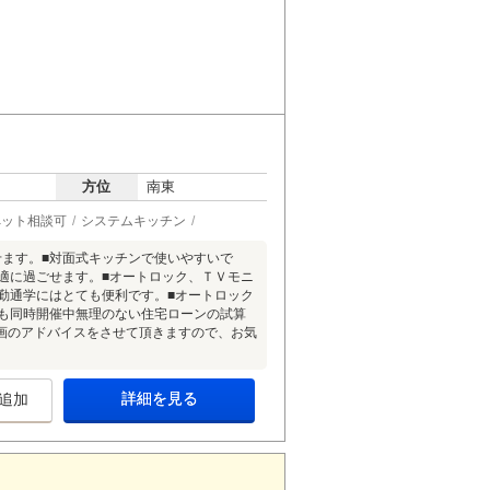
方位
南東
ペット相談可
システムキッチン
せます。■対面式キッチンで使いやすいで
適に過ごせます。■オートロック、ＴＶモニ
勤通学にはとても便利です。■オートロック
会も同時開催中無理のない住宅ローンの試算
画のアドバイスをさせて頂きますので、お気
詳細を見る
追加