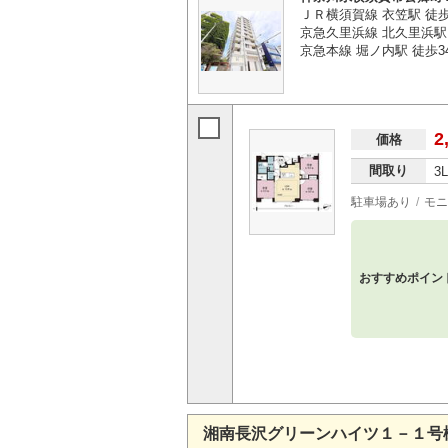
ＪＲ横須賀線 衣笠駅 徒
京急久里浜線 北久里浜駅 
京急本線 堀ノ内駅 徒歩3
2
価格
間取り
3
駐車場あり
モニ
おすすめポイン
湘南長沢グリーンハイツ１－１号