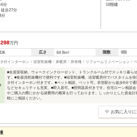
歩6分
10階建
徒歩27分
4分
,298
万円
広さ
階数
9階
LDK
64.8m
2
タ付インターホン
浴室乾燥機
床暖房
所有権
リフォームリノベーション
■全居室収納、ウォークインクローゼット、トランクルーム付でスッキリ暮ら
す。■食器洗乾燥機付で便利です。■浴室乾燥機、浴室暖房付でバスタイムを快
タ付インターホン付きです。■ペット相談、ペット可。衣笠駅から徒歩6分で通
ト
などセキュリティも充実。■即入居可。■照明器具付きです。住宅ローン相談
やご購入の際にかかる諸費用の概算も行っております。しっかりとした資金計
軽にご相談ください。
お気に入りに
棟