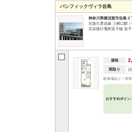
パシフィックヴィラ佐島
神奈川県横須賀市佐島３
京急久里浜線 三崎口駅 
京浜急行電鉄逗子線 逗子・
2
価格
間取り
1
駐車場あり
所有
おすすめポイン