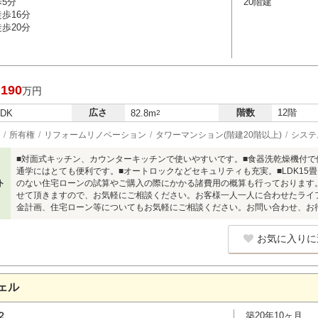
歩5分
20階建
歩16分
歩20分
,190
万円
広さ
階数
12階
LDK
82.8m
2
所有権
リフォームリノベーション
タワーマンション(階建20階以上)
システ
■対面式キッチン、カウンターキッチンで使いやすいです。■食器洗乾燥機付で
通学にはとても便利です。■オートロックなどセキュリティも充実。■LDK15
ト
のない住宅ローンの試算やご購入の際にかかる諸費用の概算も行っております
せて頂きますので、お気軽にご相談ください。お客様一人一人に合わせたライ
金計画、住宅ローン等についてもお気軽にご相談ください。お問い合わせ、お
お気に入りに
ェル
２
築20年10ヶ月