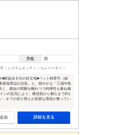
方位
西
可
システムキッチン
エレベーター
付き■駅徒歩８分の好立地■ペット飼育可（細
米軍基地周辺の活気」と、穏やかな「三浦半島
良く、都会の喧騒を離れつつ利便性も兼ね備
ラインの拡充により、横須賀から都心まで約1
ン・オフの切り替えが容易な環境が整ってい
詳細を見る
追加