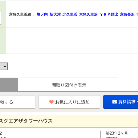
京急久里浜線：
堀ノ内
新大津
北久里浜
京急久里浜
ＹＲＰ野比
京急長沢
間取り図付き表示
お気に入りに追加
資料請求
スクエアザタワーハウス
２
築23年2ヶ月