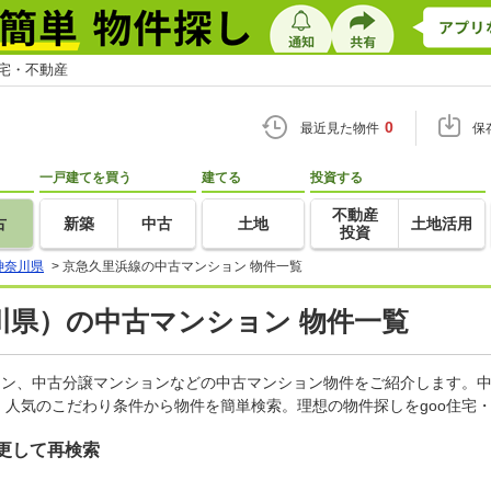
住宅・不動産
0
最近見た物件
保
一戸建てを買う
建てる
投資する
不動産
古
新築
中古
土地
土地活用
投資
神奈川県
>
京急久里浜線の中古マンション 物件一覧
川県）の中古マンション 物件一覧
ョン、中古分譲マンションなどの中古マンション物件をご紹介します。中
人気のこだわり条件から物件を簡単検索。理想の物件探しをgoo住宅
更して再検索