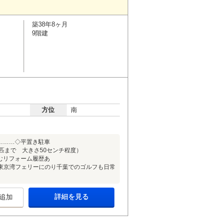
築38年8ヶ月
9階建
方位
南
………◇平置き駐車
匹まで 大きさ50センチ程度）
むリフォーム履歴あ
東京湾フェリーにのり千葉でのゴルフも日常
詳細を見る
追加