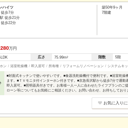
ンハイツ
築50年9ヶ月
 徒歩7分
7階建
駅 徒歩21分
徒歩22分
,280
万円
広さ
階数
5階
SLDK
75.99m
2
ホン
浴室乾燥機
即入居可
所有権
リフォームリノベーション
システムキッ
■対面式キッチンで使いやすいです。■食器洗乾燥機付で便利です。■浴室乾燥
ます。■ＴＶモニタ付インターホン付きです。■京急長沢駅から徒歩7分で通勤通
ト
即入居可。■照明器具付きです。お客様一人一人に合わせたライフプランのご
ローン等についてもお気軽にご相談ください。お問い合わせ、お待ちしており
お気に入りに