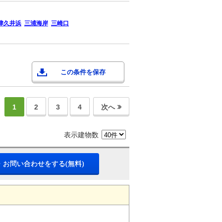
津久井浜
三浦海岸
三崎口
この条件を保存
1
2
3
4
次へ
表示建物数
・お問い合わせをする(無料)