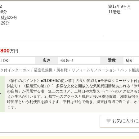
２
築17年9ヶ月
歩8分
11階建
徒歩22分
29分
,800
万円
広さ
階数
6階
SLDK
64.8m
2
タ付インターホン
浴室乾燥機
所有権
リフォームリノベーション
ペット相談
《物件のポイント》■2LDK+Sの使い勝手の良い間取り■全居室クローゼット
則あり）《横須賀の魅力》1. 多様な文化と開放的な気風異国情緒あふれる「
の自然」が同居する唯一無二のエリア。三崎口や大型スーパーへのアクセスも
ト
えた生活が叶います。2. 都市へのアクセスと職住近接JR横須賀線、湘南新宿
時間半という利便性を誇ります。平日は都心で働き、週末は海辺で過ごす、オ
ます。
お気に入りに