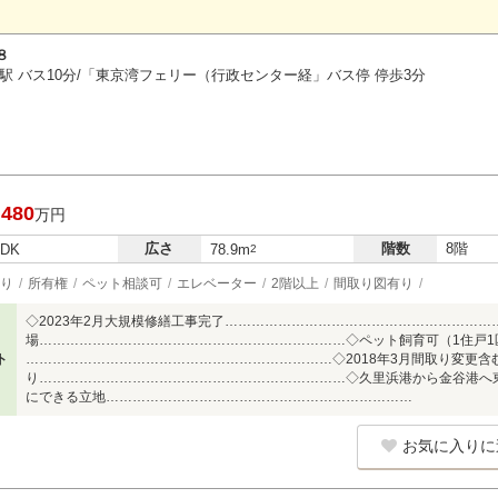
８
駅 バス10分/「東京湾フェリー（行政センター経」バス停 停歩3分
,480
万円
広さ
階数
8階
LDK
78.9m
2
り
所有権
ペット相談可
エレベーター
2階以上
間取り図有り
◇2023年2月大規模修繕工事完了……………………………………………………
場……………………………………………………………◇ペット飼育可（1住戸1
ト
……………………………………………………………◇2018年3月間取り変更含
り……………………………………………………………◇久里浜港から金谷港へ
にできる立地……………………………………………………………
お気に入りに