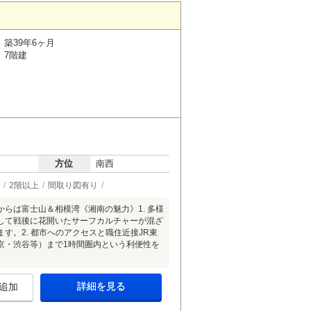
築39年6ヶ月
7階建
方位
南西
2階以上
間取り図有り
からは富士山＆相模湾《湘南の魅力》1. 多様
して戦後に花開いたサーフカルチャーが混ざ
。2. 都市へのアクセスと職住近接JR東
京・渋谷等）まで1時間圏内という利便性を
詳細を見る
追加