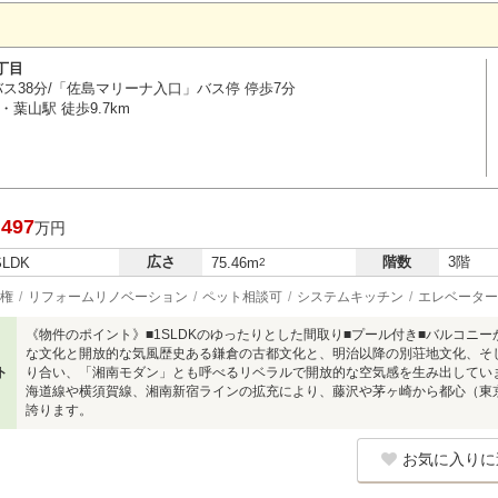
丁目
バス38分/「佐島マリーナ入口」バス停 停歩7分
葉山駅 徒歩9.7km
,497
万円
広さ
階数
3階
SLDK
75.46m
2
権
リフォームリノベーション
ペット相談可
システムキッチン
エレベーター
《物件のポイント》■1SLDKのゆったりとした間取り■プール付き■バルコニー
な文化と開放的な気風歴史ある鎌倉の古都文化と、明治以降の別荘地文化、そ
ト
り合い、「湘南モダン」とも呼べるリベラルで開放的な空気感を生み出しています
海道線や横須賀線、湘南新宿ラインの拡充により、藤沢や茅ヶ崎から都心（東
誇ります。
お気に入りに