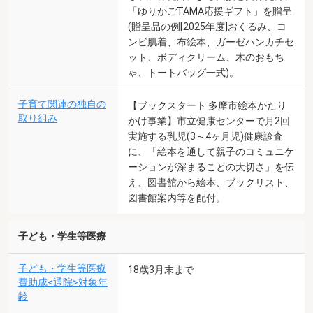
「ゆりかごTAMA応援ギフト」を贈呈
(贈呈品の例[2025年度]おくるみ、コ
ンビ肌着、布絵本、ガーゼハンカチセ
ット、ボディクリーム、木のおもち
ゃ、トートバッグ一式)。
子育て関連の独自の
【ブックスタート 多摩市絵本かたり
取り組み
かけ事業】市立健康センターで月2回
実施する乳児(3～4ヶ月児)健康診査
に、「絵本を通して親子のコミュニケ
ーションが深まることの大切さ」を伝
え、図書館から絵本、ブックリスト、
図書館案内等を配付。
子ども・学生等医療
子ども・学生等医療
18歳3月末まで
費助成<通院>対象年
齢