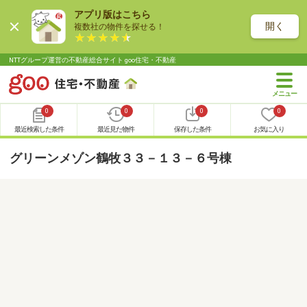
アプリ版はこちら
開く
複数社の物件を探せる！
NTTグループ運営の不動産総合サイト goo住宅・不動産
0
0
0
0
最近検索した条件
最近見た物件
保存した条件
お気に入り
グリーンメゾン鶴牧３３－１３－６号棟