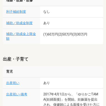
増築・改築・改修
利子補給制度
なし
補助／助成金制度
あり
補助／助成金上限金
(1)60万円(2)50万円(3)30万円
額
出産・子育て
育児
出産祝い
あり
出産祝い-備考
2017年4月1日から、「ゆりかごTAM
A(妊婦面接)」を開始。妊娠届を提出
され、保健師による面接を受けた方に