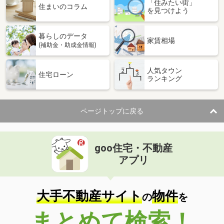
「住みたい街」
住まいのコラム
を見つけよう
暮らしのデータ
家賃相場
(補助金・助成金情報)
人気タウン
住宅ローン
ランキング
ページトップに戻る
goo住宅・不動産
アプリ
大手不動産サイト
物件
の
を
まとめて検索！