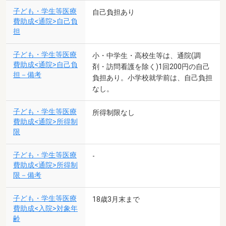
子ども・学生等医療
自己負担あり
費助成<通院>自己負
担
子ども・学生等医療
小・中学生・高校生等は、通院(調
費助成<通院>自己負
剤・訪問看護を除く)1回200円の自己
担－備考
負担あり。小学校就学前は、自己負担
なし。
子ども・学生等医療
所得制限なし
費助成<通院>所得制
限
子ども・学生等医療
-
費助成<通院>所得制
限－備考
子ども・学生等医療
18歳3月末まで
費助成<入院>対象年
齢