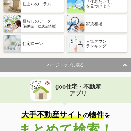
「住みたい街」
住まいのコラム
を見つけよう
暮らしのデータ
家賃相場
(補助金・助成金情報)
人気タウン
住宅ローン
ランキング
ページトップに戻る
goo住宅・不動産
アプリ
大手不動産サイト
物件
の
を
まとめて検索！