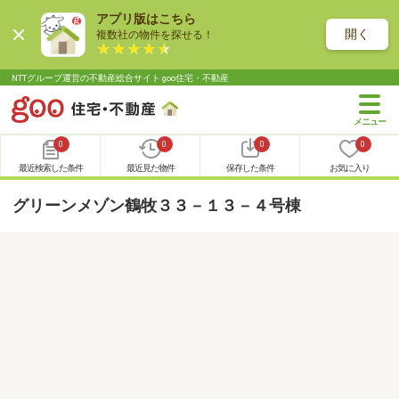
アプリ版はこちら
開く
複数社の物件を探せる！
NTTグループ運営の不動産総合サイト goo住宅・不動産
0
0
0
0
最近検索した条件
最近見た物件
保存した条件
お気に入り
グリーンメゾン鶴牧３３－１３－４号棟