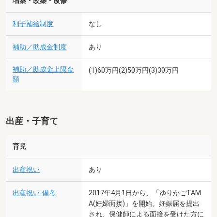
増築・改築・改修
利子補給制度
なし
補助／助成金制度
あり
補助／助成金上限金
(1)60万円(2)50万円(3)30万円
額
出産・子育て
育児
出産祝い
あり
出産祝い-備考
2017年4月1日から、「ゆりかごTAM
A(妊婦面接)」を開始。妊娠届を提出
され、保健師による面接を受けた方に