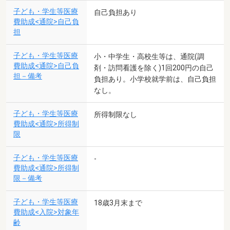
子ども・学生等医療
自己負担あり
費助成<通院>自己負
担
子ども・学生等医療
小・中学生・高校生等は、通院(調
費助成<通院>自己負
剤・訪問看護を除く)1回200円の自己
担－備考
負担あり。小学校就学前は、自己負担
なし。
子ども・学生等医療
所得制限なし
費助成<通院>所得制
限
子ども・学生等医療
-
費助成<通院>所得制
限－備考
子ども・学生等医療
18歳3月末まで
費助成<入院>対象年
齢