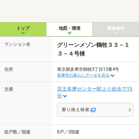
トップ
地図・環境
募集物件
マンション名
グリーンメゾン鶴牧３３－１
３－４号棟
住所
東京都多摩市鶴牧3丁目13番4号
多摩市の暮らしデータを見る
京王多摩センター駅より徒歩で15
交通
分
乗り換え検索
総戸数／階建
8戸／3階建