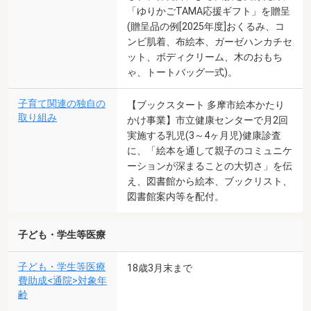
「ゆりかごTAMA応援ギフト」を贈呈
(贈呈品の例[2025年度]おくるみ、コ
ンビ肌着、布絵本、ガーゼハンカチセ
ット、ボディクリーム、木のおもち
ゃ、トートバッグ一式)。
子育て関連の独自の
【ブックスタート 多摩市絵本かたり
取り組み
かけ事業】市立健康センターで月2回
実施する乳児(3～4ヶ月児)健康診査
に、「絵本を通して親子のコミュニケ
ーションが深まることの大切さ」を伝
え、図書館から絵本、ブックリスト、
図書館案内等を配付。
子ども・学生等医療
子ども・学生等医療
18歳3月末まで
費助成<通院>対象年
齢