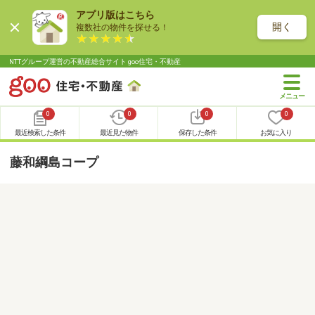
アプリ版はこちら
開く
複数社の物件を探せる！
NTTグループ運営の不動産総合サイト goo住宅・不動産
0
0
0
0
最近検索した条件
最近見た物件
保存した条件
お気に入り
藤和綱島コープ