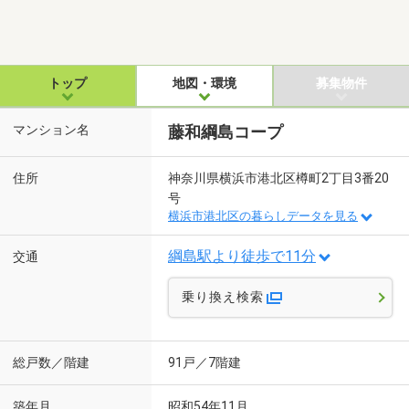
トップ
地図・環境
募集物件
マンション名
藤和綱島コープ
住所
神奈川県横浜市港北区樽町2丁目3番20
号
横浜市港北区の暮らしデータを見る
綱島駅より徒歩で11分
交通
乗り換え検索
総戸数／階建
91戸／7階建
築年月
昭和54年11月