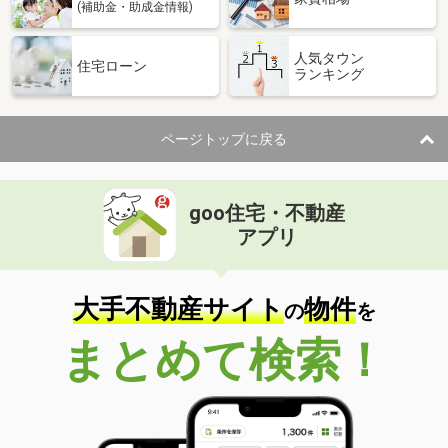
(補助金・助成金情報)
人気タウン
住宅ローン
ランキング
ページトップに戻る
goo住宅・不動産
アプリ
大手不動産サイト
物件
の
を
まとめて検索！