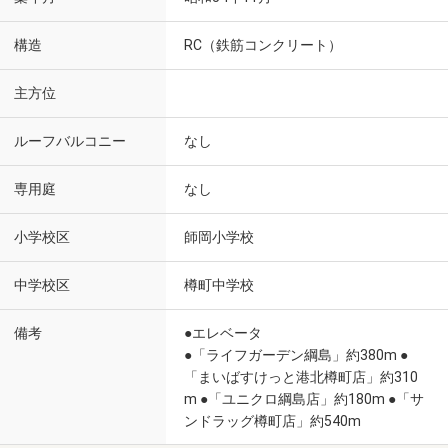
構造
RC（鉄筋コンクリート）
主方位
ルーフバルコニー
なし
専用庭
なし
小学校区
師岡小学校
中学校区
樽町中学校
備考
●エレベータ
●「ライフガーデン綱島」約380m ●
「まいばすけっと港北樽町店」約310
m ●「ユニクロ綱島店」約180m ●「サ
ンドラッグ樽町店」約540m