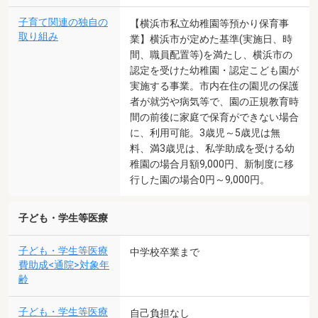
子育て関連の独自の
【横浜市私立幼稚園等預かり保育事
取り組み
業】横浜市が定めた基準(実施日、時
間、職員配置等)を満たし、横浜市の
認定を受けた幼稚園・認定こども園が
実施する事業。市内在住の園児の保護
者が就労や病気等で、園の正規教育時
間の前後に家庭で保育ができない場合
に、利用可能。3歳児～5歳児は無
料、満3歳児は、私学助成を受ける幼
稚園の場合月額9,000円、新制度に移
行した園の場合0円～9,000円。
子ども・学生等医療
子ども・学生等医療
中学校卒業まで
費助成<通院>対象年
齢
子ども・学生等医療
自己負担なし