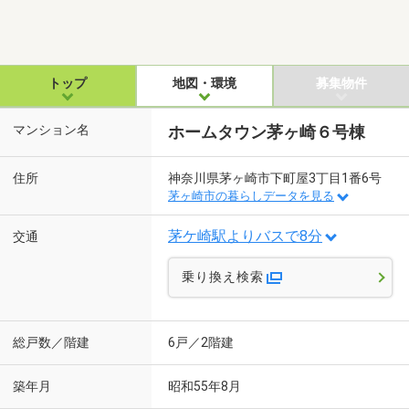
トップ
地図・環境
募集物件
マンション名
ホームタウン茅ヶ崎６号棟
住所
神奈川県茅ヶ崎市下町屋3丁目1番6号
茅ヶ崎市の暮らしデータを見る
茅ケ崎駅よりバスで8分
交通
乗り換え検索
総戸数／階建
6戸／2階建
築年月
昭和55年8月