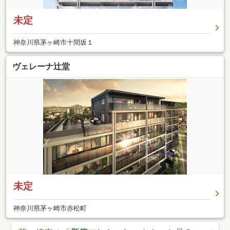
未定
神奈川県茅ヶ崎市十間坂１
ヴェレーナ辻堂
未定
神奈川県茅ヶ崎市赤松町