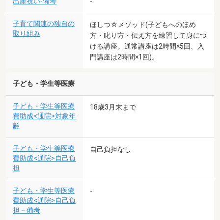
出産祝い-備考
-
子育て関連の独自の
ほしつ☆メソッド(子どもへのほめ
取り組み
方・叱り方・伝え方を練習して身につ
ける講座。通常講座は2時間×5回、入
門講座は2時間×1回)。
子ども・学生等医療
子ども・学生等医療
18歳3月末まで
費助成<通院>対象年
齢
子ども・学生等医療
自己負担なし
費助成<通院>自己負
担
子ども・学生等医療
-
費助成<通院>自己負
担－備考