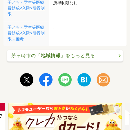
子ども・学生等医療
所得制限なし
費助成<入院>所得制
限
子ども・学生等医療
-
費助成<入院>所得制
限－備考
茅ヶ崎市の「
地域情報
」をもっと見る