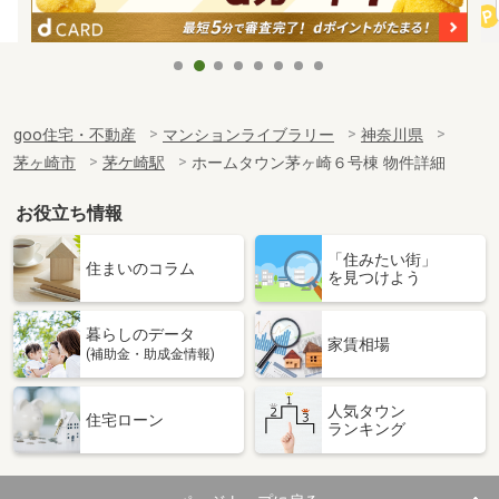
goo住宅・不動産
マンションライブラリー
神奈川県
茅ヶ崎市
茅ケ崎駅
ホームタウン茅ヶ崎６号棟 物件詳細
お役立ち情報
「住みたい街」
住まいのコラム
を見つけよう
暮らしのデータ
家賃相場
(補助金・助成金情報)
人気タウン
住宅ローン
ランキング