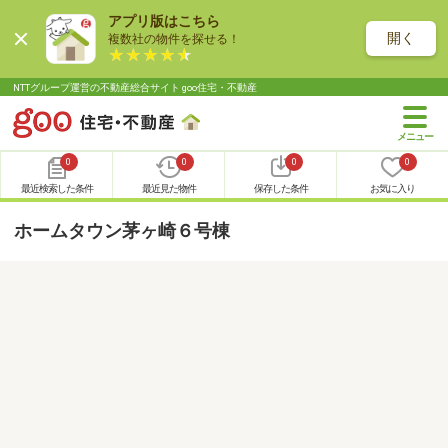
アプリ版はこちら
開く
複数社の物件を探せる！
NTTグループ運営の不動産総合サイト goo住宅・不動産
0
0
0
0
最近検索した条件
最近見た物件
保存した条件
お気に入り
ホームタウン茅ヶ崎６号棟