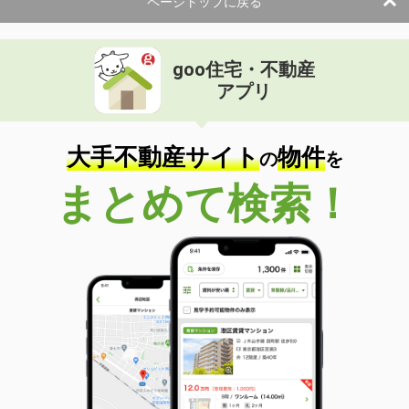
ページトップに戻る
goo住宅・不動産
アプリ
大手不動産サイト
物件
の
を
まとめて検索！