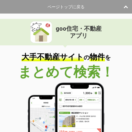
ページトップに戻る
goo住宅・不動産
アプリ
大手不動産サイト
物件
の
を
まとめて検索！