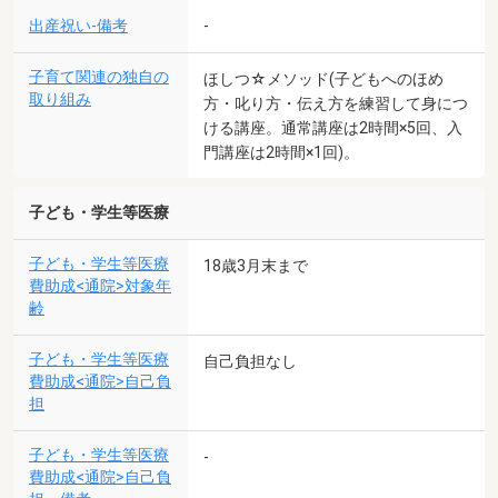
出産祝い-備考
-
子育て関連の独自の
ほしつ☆メソッド(子どもへのほめ
取り組み
方・叱り方・伝え方を練習して身につ
ける講座。通常講座は2時間×5回、入
門講座は2時間×1回)。
子ども・学生等医療
子ども・学生等医療
18歳3月末まで
費助成<通院>対象年
齢
子ども・学生等医療
自己負担なし
費助成<通院>自己負
担
子ども・学生等医療
-
費助成<通院>自己負