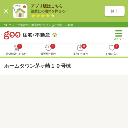
アプリ版はこちら
開く
複数社の物件を探せる！
NTTグループ運営の不動産総合サイト goo住宅・不動産
0
0
0
0
最近検索した条件
最近見た物件
保存した条件
お気に入り
ホームタウン茅ヶ崎１９号棟