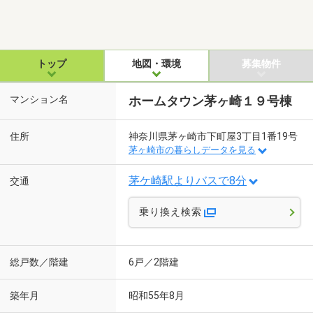
トップ
地図・環境
募集物件
マンション名
ホームタウン茅ヶ崎１９号棟
住所
神奈川県茅ヶ崎市下町屋3丁目1番19号
茅ヶ崎市の暮らしデータを見る
茅ケ崎駅よりバスで8分
交通
乗り換え検索
総戸数／階建
6戸／2階建
築年月
昭和55年8月