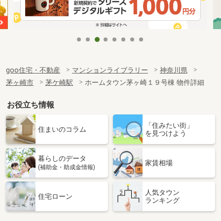
goo住宅・不動産
マンションライブラリー
神奈川県
茅ヶ崎市
茅ケ崎駅
ホームタウン茅ヶ崎１９号棟 物件詳細
お役立ち情報
「住みたい街」
住まいのコラム
を見つけよう
暮らしのデータ
家賃相場
(補助金・助成金情報)
人気タウン
住宅ローン
ランキング