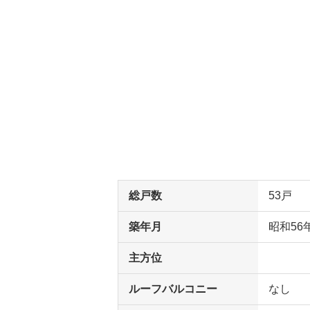
総戸数
53戸
築年月
昭和56
主方位
ルーフバルコニー
なし