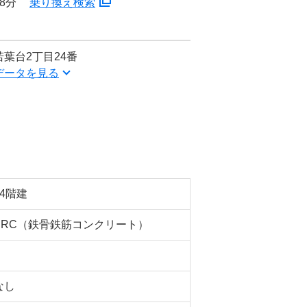
8分
乗り換え検索
葉台2丁目24番
データを見る
14階建
SRC（鉄骨鉄筋コンクリート）
なし