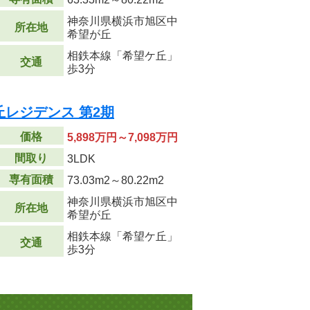
神奈川県横浜市旭区中
所在地
希望が丘
相鉄本線「希望ケ丘」
交通
歩3分
レジデンス 第2期
価格
5,898万円～7,098万円
間取り
3LDK
専有面積
73.03m
2
～80.22m
2
神奈川県横浜市旭区中
所在地
希望が丘
相鉄本線「希望ケ丘」
交通
歩3分