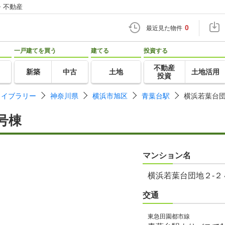
・不動産
0
最近見た物件
一戸建てを買う
建てる
投資する
不動産
新築
中古
土地
土地活用
投資
ライブラリー
神奈川県
横浜市旭区
青葉台駅
横浜若葉台団
号棟
マンション名
横浜若葉台団地２-２
交通
東急田園都市線