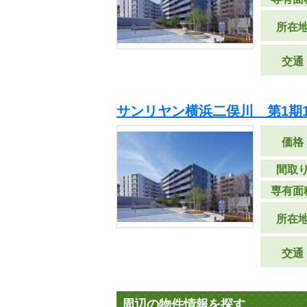
所在
交通
サンリヤン横浜二俣川 第1期1
価格
間取
専有面
所在
交通
周辺の物件情報を探す