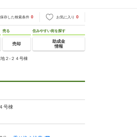
0
0
保存した検索条件
お気に入り
売る
住みやすい街を探す
助成金
売却
情報
地２-２４号棟
４号棟