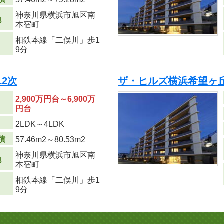
神奈川県横浜市旭区南
地
本宿町
相鉄本線「二俣川」歩1
9分
2次
ザ・ヒルズ横浜希望ヶ丘
2,900万円台～6,900万
円台
り
2LDK～4LDK
積
57.46m
2
～80.53m
2
神奈川県横浜市旭区南
地
本宿町
相鉄本線「二俣川」歩1
9分