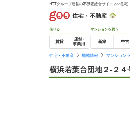
NTTグループ運営の不動産総合サイト goo住宅
借りる
マンションを買う
店舗･
賃貸
新築
中古
事業用
住宅・不動産
地域情報
マンション
横浜若葉台団地２-２４