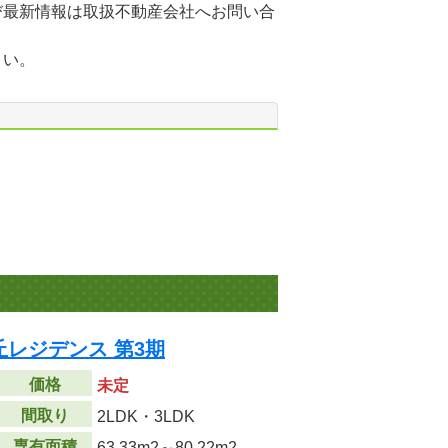
び最新情報は取扱不動産会社へお問い合
さい。
レジデンス 第3期
価格
未定
間取り
2LDK・3LDK
専有面積
63.33m
2
～80.22m
2