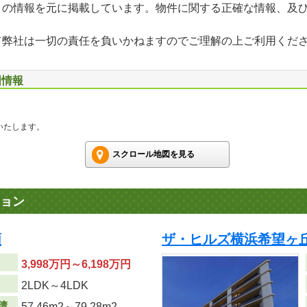
」の情報を元に掲載しています。物件に関する正確な情報、及
て弊社は一切の責任を負いかねますのでご理解の上ご利用くだ
図情報
いたします。
スクロール地図を見る
ョン
順
ザ・ヒルズ横浜希望ヶ丘
3,998万円～6,198万円
り
2LDK～4LDK
積
57.46m
2
～79.28m
2