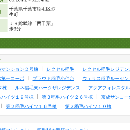
千葉県千葉市稲毛区弥
地
生町
ＪＲ総武線「西千葉」
歩3分
る
毛マンション２号棟
レクセル稲毛
レクセル稲毛レジデン
木第一コーポ
プラウド稲毛小仲台
ウェリス稲毛ルーセン
タ棟
ルネ稲毛東パークザレジデンス
アクアフォレスタル
毛ハイツ１９号棟
第３稲毛ハイツ２６号棟
京成サンコー
第２稲毛ハイツ１６号棟
第２稲毛ハイツ１０棟