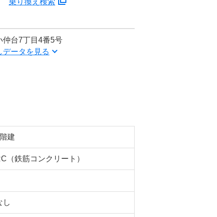
分
乗り換え検索
仲台7丁目4番5号
しデータを見る
3階建
RC（鉄筋コンクリート）
なし