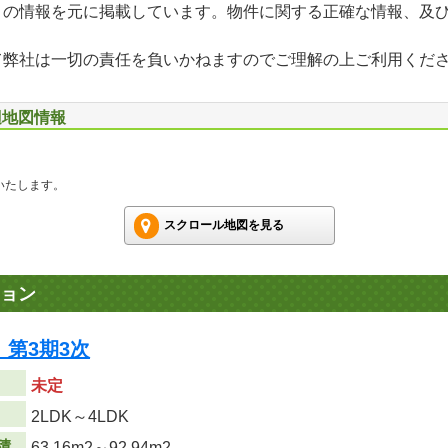
」の情報を元に掲載しています。物件に関する正確な情報、及
て弊社は一切の責任を負いかねますのでご理解の上ご利用くだ
辺地図情報
いたします。
スクロール地図を見る
ョン
第3期3次
未定
り
2LDK～4LDK
積
63.16m
2
～92.94m
2