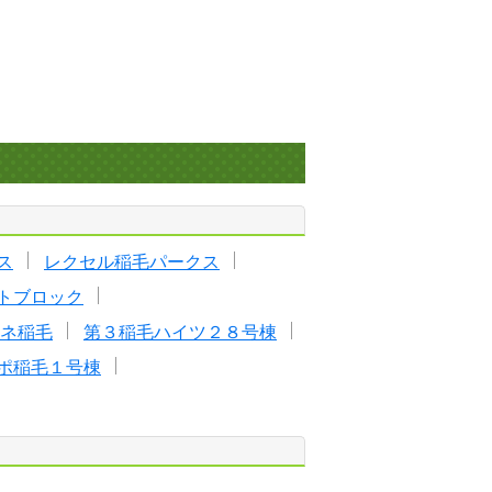
ス
レクセル稲毛パークス
トブロック
ネ稲毛
第３稲毛ハイツ２８号棟
ポ稲毛１号棟