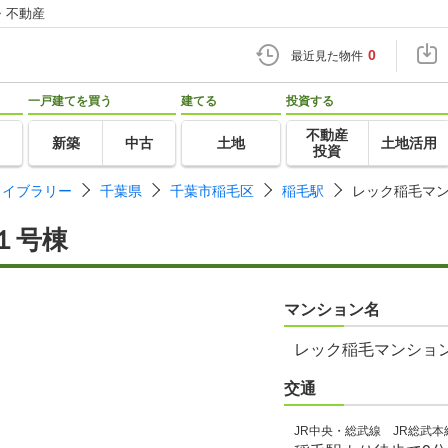
・不動産
0
最近見た物件
一戸建てを買う
建てる
投資する
不動産
新築
中古
土地
土地活用
投資
ライブラリー
千葉県
千葉市稲毛区
稲毛駅
レック稲毛マ
１号棟
マンション名
レック稲毛マンショ
交通
JR中央・総武線 JR総武本