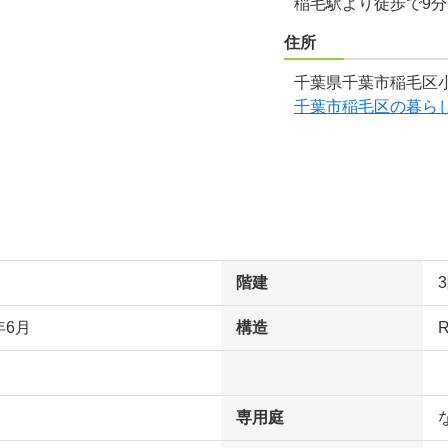
稲毛駅より徒歩で9
住所
千葉県千葉市稲毛区小
千葉市稲毛区の暮ら
階建
年6月
構造
専用庭