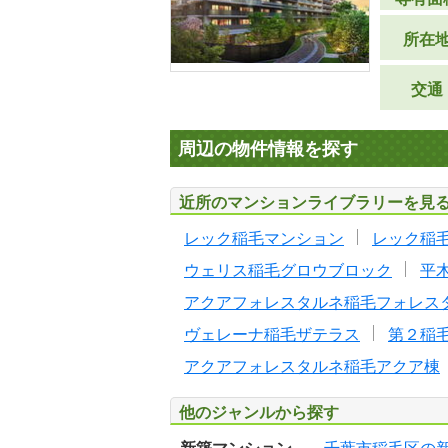
所在
交通
周辺の物件情報を探す
近所のマンションライブラリーを見
レック稲毛マンション
レック稲
ウェリス稲毛グロウブロック
平
アクアフォレスタルネ稲毛フォレス
ヴェレーナ稲毛ザテラス
第２稲
アクアフォレスタルネ稲毛アクア棟
他のジャンルから探す