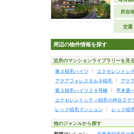
所在
交通
周辺の物件情報を探す
近所のマンションライブラリーを見
第３稲毛ハイツ
エクセレントシ
アクアフォレスタルネ稲毛
アク
第３稲毛ハイツ２４号棟
平木第
エクセレントシティ稲毛小仲台２グ
レック稲毛マンション
レック稲
他のジャンルから探す