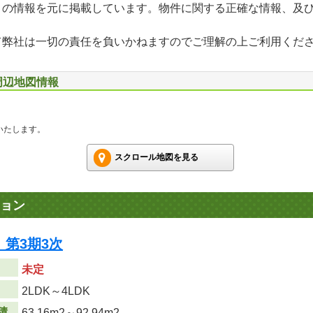
」の情報を元に掲載しています。物件に関する正確な情報、及
て弊社は一切の責任を負いかねますのでご理解の上ご利用くだ
周辺地図情報
いたします。
スクロール地図を見る
ョン
第3期3次
未定
り
2LDK～4LDK
積
63.16m
2
～92.94m
2