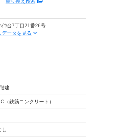
分
乗り換え検索
仲台7丁目21番26号
しデータを見る
5階建
RC（鉄筋コンクリート）
なし