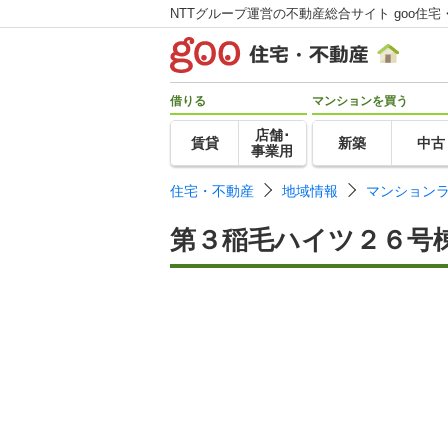
NTTグループ運営の不動産総合サイト goo住宅
借りる
マンションを買う
店舗･
賃貸
新築
中古
事業用
住宅・不動産
地域情報
マンション
第３稲毛ハイツ２６号