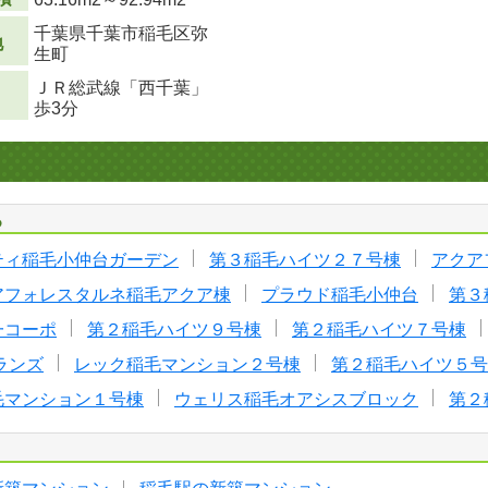
千葉県千葉市稲毛区弥
地
生町
ＪＲ総武線「西千葉」
歩3分
る
ティ稲毛小仲台ガーデン
第３稲毛ハイツ２７号棟
アクア
アフォレスタルネ稲毛アクア棟
プラウド稲毛小仲台
第３
一コーポ
第２稲毛ハイツ９号棟
第２稲毛ハイツ７号棟
ランズ
レック稲毛マンション２号棟
第２稲毛ハイツ５号
毛マンション１号棟
ウェリス稲毛オアシスブロック
第２