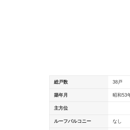
総戸数
38戸
築年月
昭和53
主方位
ルーフバルコニー
なし