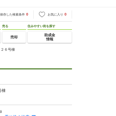
0
0
保存した検索条件
お気に入り
売る
住みやすい街を探す
助成金
売却
情報
ツ２６号棟
号棟
線