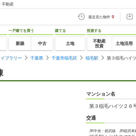
・不動産
0
最近見た物件
一戸建てを買う
建てる
投資する
不動産
新築
中古
土地
土地活用
投資
ライブラリー
千葉県
千葉市稲毛区
稲毛駅
第３稲毛ハイ
棟
マンション名
第３稲毛ハイツ２６
交通
JR中央・総武線 JR総武本